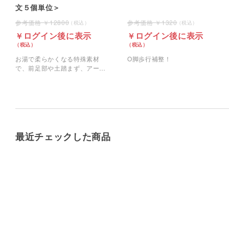
文５個単位＞
12800
1320
ログイン後に表示
ログイン後に表示
お湯で柔らかくなる特殊素材
O脚歩行補整！
で、前足部や土踏まず、アーチ
の形状までしっかり再現するフ
ルオーダーメイドインソールで
す。
最近チェックした商品