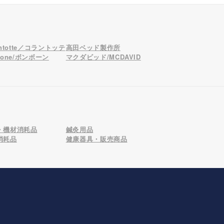
antotte／コラントッテ
高田ベッド製作所
bone/ボンボーン
マクダビッド/MCDAVID
・機材消耗品
鍼灸用品
消耗品
健康器具・販売商品