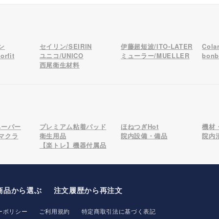
ン
セイリン/SEIRIN
伊藤超短波/ITO-LATER
Col
rfit
ユニコ/UNICO
ミューラー/MUELLER
bon
西尾衛生材料
ペーパー
プレミアム粘着パッド
ほねつぎHot
機材
マクラ
衛生用品
院内設備・備品
院内
【楽トレ】機器付属品
商品から選ぶ
注文履歴から再注文
ーポリシー
ご利用規約
特定商取引法に基づく表記