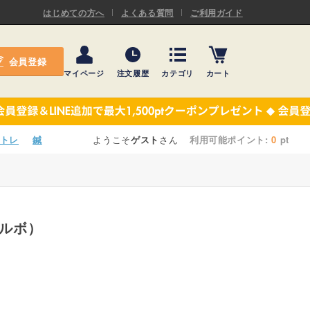
ASキネシオロジーテープ
はじめての方へ
よくある質問
ご利用ガイド
ー
プレミアム粘着パッド
会員登録
機材・機材消耗品
マイページ
注文履歴
カテゴリ
カート
テーピング
ASキネシオロジーテープ
施術ベッド・マクラ
ー
プレミアム粘着パッド
トレ
鍼
ようこそ
ゲスト
さん
利用可能ポイント:
0
pt
院内設備・備品
機材・機材消耗品
健康器具・販売商品
テーピング
事務用品・日用品
ソルボ）
施術ベッド・マクラ
【楽トレ】機器付属品
院内設備・備品
健康器具・販売商品