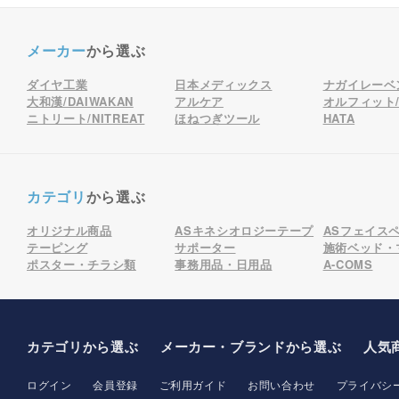
メーカー
から選ぶ
ダイヤ工業
日本メディックス
ナガイレーベ
大和漢/DAIWAKAN
アルケア
オルフィット/o
ニトリート/NITREAT
ほねつぎツール
HATA
カテゴリ
から選ぶ
オリジナル商品
ASキネシオロジーテープ
ASフェイス
テーピング
サポーター
施術ベッド・
ポスター・チラシ類
事務用品・日用品
A-COMS
カテゴリから選ぶ
メーカー
・ブランド
から選ぶ
人気
ログイン
会員登録
ご利用ガイド
お問い合わせ
プライバシ