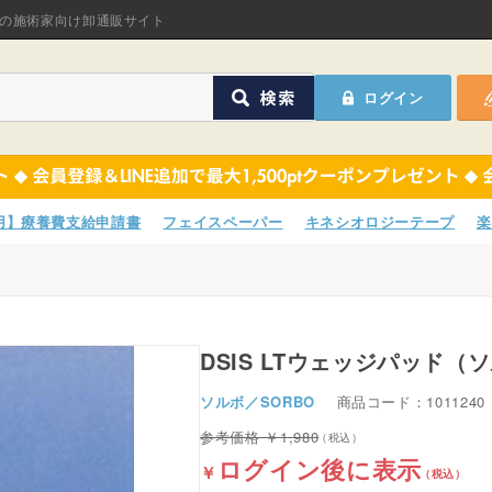
オリジナル商品
の施術家向け卸通販サイト
ASフェイスペーパ
ログイン
ほねつぎHot
鍼灸用品
オリジナル商品
サポーター
ASフェイスペーパ
専用】療養費支給申請書
フェイスペーパー
キネシオロジーテープ
楽
衛生用品
ほねつぎHot
院内消耗品
鍼灸用品
ポスター・チラシ類
DSIS LTウェッジパッド（
サポーター
ソルボ／SORBO
商品コード：1011240
A-COMS
衛生用品
1,980
アウトレット
院内消耗品
ログイン後に表示