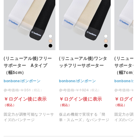
(リニューアル後)フリー
(リニューアル後)ワンタ
(リニュー
サポーター Aタイプ
ッチフリーサポーター
サポーター
（幅5cm）
（幅7cm）
bonbone/ボンボーン
bonbone/ボンボーン
bonbone
351
1924
ログイン後に表示
ログイン後に表示
ログイ
固定力が調整可能なフリーサ
仮止め機能で実現する「簡
固定力が調
イズのバンテージ
単・スムーズ」なバンテージ
イズのバン