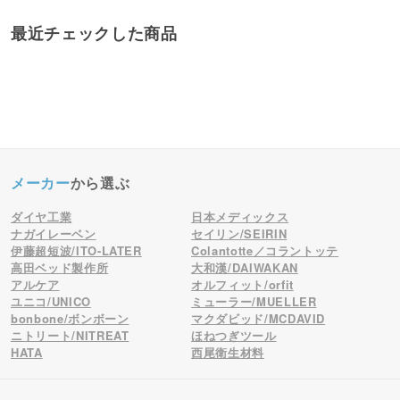
最近チェックした商品
メーカー
から選ぶ
ダイヤ工業
日本メディックス
ナガイレーベン
セイリン/SEIRIN
伊藤超短波/ITO-LATER
Colantotte／コラントッテ
高田ベッド製作所
大和漢/DAIWAKAN
アルケア
オルフィット/orfit
ユニコ/UNICO
ミューラー/MUELLER
bonbone/ボンボーン
マクダビッド/MCDAVID
ニトリート/NITREAT
ほねつぎツール
HATA
西尾衛生材料