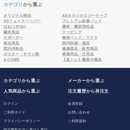
カテゴリ
から選ぶ
オリジナル商品
ASキネシオロジーテープ
ASフェイスペーパー
プレミアム粘着パッド
ほねつぎHot
機材・機材消耗品
鍼灸用品
テーピング
サポーター
施術ベッド・マクラ
衛生用品
院内設備・備品
院内消耗品
健康器具・販売商品
ポスター・チラシ類
事務用品・日用品
A-COMS
【楽トレ】機器付属品
カテゴリから選ぶ
メーカー
から選ぶ
人気商品から選ぶ
注文履歴から再注文
ログイン
会員登録
ご利用ガイド
お問い合わせ
プライバシーポリシー
ご利用規約
特定商取引法に基づく表記