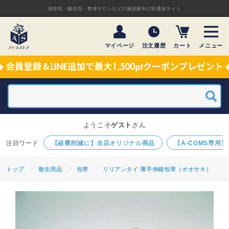
接骨院・鍼灸院・整体サロンなどの施術家向け卸通販サイト
マイページ
注文履歴
カート
メニュー
ようこそ
ゲスト
さん
【経費削減に】当店オリジナル商品
【A-COMS専用
トップ
衛生用品
包帯
リリアンタイ 薄手伸縮包帯（オオサキ）