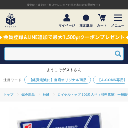
接骨院・鍼灸院・整体サロンなどの施術家向け卸通販サイト
マイページ
注文履歴
カート
メニュー
ようこそ
ゲスト
さん
【経費削減に】当店オリジナル商品
【A-COMS専用
トップ
鍼灸用品
粒鍼
ロイヤルトップ 300粒入り（和光電研）一般販