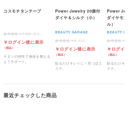
コスモチタンテープ
Power Jewelry 20個付
Power Je
ダイヤ＆シルク（小）
ダイヤモン
ル）
BEAUTY GARAGE
BEAUTY G
1100
0
ログイン後に表示
ログイン後に表示
ログイ
チタンの特性で身体を整える
ようサポート。
貼るだけキレイに！耳つぼエ
貼るだけキ
ステ。
ステ。
最近チェックした商品