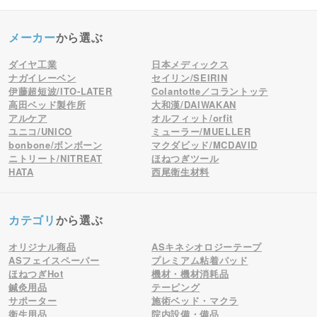
メーカー
から選ぶ
ダイヤ工業
日本メディックス
ナガイレーベン
セイリン/SEIRIN
伊藤超短波/ITO-LATER
Colantotte／コラントッテ
高田ベッド製作所
大和漢/DAIWAKAN
アルケア
オルフィット/orfit
ユニコ/UNICO
ミューラー/MUELLER
bonbone/ボンボーン
マクダビッド/MCDAVID
ニトリート/NITREAT
ほねつぎツール
HATA
西尾衛生材料
カテゴリ
から選ぶ
オリジナル商品
ASキネシオロジーテープ
ASフェイスペーパー
プレミアム粘着パッド
ほねつぎHot
機材・機材消耗品
鍼灸用品
テーピング
サポーター
施術ベッド・マクラ
衛生用品
院内設備・備品