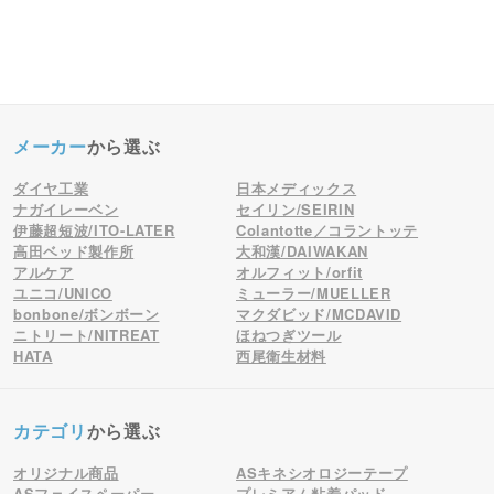
メーカー
から選ぶ
ダイヤ工業
日本メディックス
ナガイレーベン
セイリン/SEIRIN
伊藤超短波/ITO-LATER
Colantotte／コラントッテ
高田ベッド製作所
大和漢/DAIWAKAN
アルケア
オルフィット/orfit
ユニコ/UNICO
ミューラー/MUELLER
bonbone/ボンボーン
マクダビッド/MCDAVID
ニトリート/NITREAT
ほねつぎツール
HATA
西尾衛生材料
カテゴリ
から選ぶ
オリジナル商品
ASキネシオロジーテープ
ASフェイスペーパー
プレミアム粘着パッド