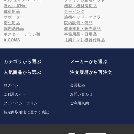
ほねつぎHot
機材・機材消耗品
鍼灸用品
テーピング
サポーター
施術ベッド・マクラ
衛生用品
院内設備・備品
院内消耗品
健康器具・販売商品
ポスター・チラシ類
事務用品・日用品
A-COMS
【楽トレ】機器付属品
カテゴリから選ぶ
メーカー
から選ぶ
人気商品から選ぶ
注文履歴から再注文
ログイン
会員登録
ご利用ガイド
お問い合わせ
プライバシーポリシー
ご利用規約
特定商取引法に基づく表記