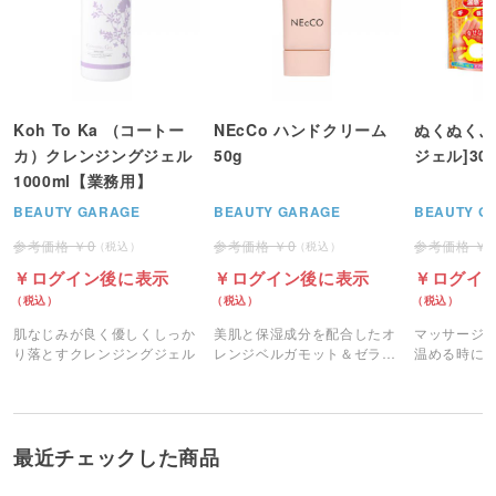
Koh To Ka （コートー
NEcCo ハンドクリーム
ぬくぬくぷ
カ）クレンジングジェル
50g
ジェル]30
1000ml【業務用】
BEAUTY GARAGE
BEAUTY GARAGE
BEAUTY G
0
0
ログイン後に表示
ログイン後に表示
ログイ
肌なじみが良く優しくしっか
美肌と保湿成分を配合したオ
マッサージ
り落とすクレンジングジェル
レンジベルガモット＆ゼラニ
温める時に
ウムウッドの香りのハンドク
ジェルです
リームです。
最近チェックした商品