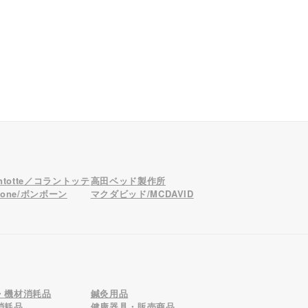
antotte／コラントッテ
高田ベッド製作所
bone/ボンボーン
マクダビッド/MCDAVID
・機材消耗品
鍼灸用品
消耗品
健康器具・販売商品