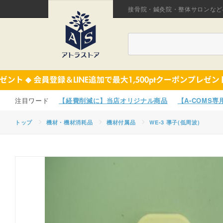
接骨院・鍼灸院・整体サロンなど
【経費削減に】当店オリジナル商品
【A-COMS
トップ
機材・機材消耗品
機材付属品
WE-3 導子(低周波)