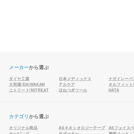
メーカー
から選ぶ
ダイヤ工業
日本メディックス
ナガイレーベ
大和漢/DAIWAKAN
アルケア
オルフィット/o
ニトリート/NITREAT
ほねつぎツール
HATA
カテゴリ
から選ぶ
オリジナル商品
ASキネシオロジーテープ
ASフェイス
テーピング
サポーター
施術ベッド・