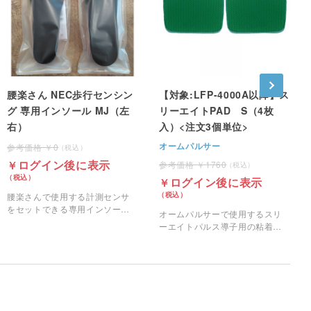
腰楽さん NEC歩行センシン
【対象:LFP-4000A以降】ス
グ 専用インソール MJ（左
リーエイトPAD S（4枚
右）
入）<注文3個単位>
オームパルサー
0
ログイン後に表示
1760
ログイン後に表示
腰楽さんで使用する計測センサ
をセットできる専用インソール
オームパルサーで使用するスリ
です。
ーエイトパルス導子用の粘着パ
ッドのSサイズです。