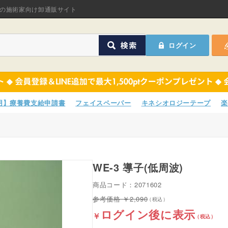
オリジナル商品
の施術家向け卸通販サイト
ASフェイスペーパ
ログイン
ほねつぎHot
鍼灸用品
オリジナル商品
サポーター
ASフェイスペーパ
専用】療養費支給申請書
フェイスペーパー
キネシオロジーテープ
楽
衛生用品
ほねつぎHot
院内消耗品
鍼灸用品
ポスター・チラシ類
WE-3 導子(低周波)
サポーター
商品コード：2071602
A-COMS
衛生用品
2,090
ログイン後に表示
アウトレット
院内消耗品