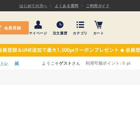
ASキネシオロジーテープ
はじめての方へ
よくある質問
ご利用ガイド
ー
プレミアム粘着パッド
会員登録
機材・機材消耗品
マイページ
注文履歴
カテゴリ
カート
テーピング
ASキネシオロジーテープ
施術ベッド・マクラ
ー
プレミアム粘着パッド
トレ
鍼
ようこそ
ゲスト
さん
利用可能ポイント:
0
pt
院内設備・備品
機材・機材消耗品
健康器具・販売商品
テーピング
事務用品・日用品
施術ベッド・マクラ
【楽トレ】機器付属品
院内設備・備品
健康器具・販売商品