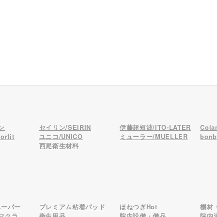
ン
セイリン/SEIRIN
伊藤超短波/ITO-LATER
Col
rfit
ユニコ/UNICO
ミューラー/MUELLER
bon
西尾衛生材料
ペーパー
プレミアム粘着パッド
ほねつぎHot
機材
マクラ
衛生用品
院内設備・備品
院内