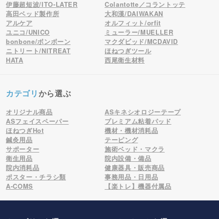
伊藤超短波/ITO-LATER
Colantotte／コラントッテ
高田ベッド製作所
大和漢/DAIWAKAN
アルケア
オルフィット/orfit
ユニコ/UNICO
ミューラー/MUELLER
bonbone/ボンボーン
マクダビッド/MCDAVID
ニトリート/NITREAT
ほねつぎツール
HATA
西尾衛生材料
カテゴリ
から選ぶ
オリジナル商品
ASキネシオロジーテープ
ASフェイスペーパー
プレミアム粘着パッド
ほねつぎHot
機材・機材消耗品
鍼灸用品
テーピング
サポーター
施術ベッド・マクラ
衛生用品
院内設備・備品
院内消耗品
健康器具・販売商品
ポスター・チラシ類
事務用品・日用品
A-COMS
【楽トレ】機器付属品