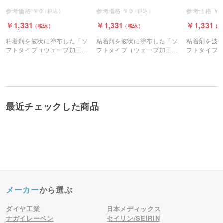
5m×4巻
31.5m ×1巻
5m ×6巻
0
0
1,331
1,331
1,331
粘着剤を波状に塗布した「ソ
粘着剤を波状に塗布した「ソ
粘着剤を波
フトタイプ（ウェーブ加工・
フトタイプ（ウェーブ加工・
フトタイプ
非粘着面20%）」を採用し、
非粘着面20%）」を採用し、
非粘着面20
肌への負担や炎症を軽減。か
肌への負担や炎症を軽減。か
肌への負担
ぶれにくさと適切なサポート
ぶれにくさと適切なサポート
ぶれにくさ
力を両立した確かな品質を、
力を両立した確かな品質を、
力を両立し
業界最安級のコストパフォー
業界最安級のコストパフォー
業界最安級
マンスでお届けします。
マンスでお届けします。
マンスでお
最近チェックした商品
メーカー
から選ぶ
ダイヤ工業
日本メディックス
ナガイレーベン
セイリン/SEIRIN