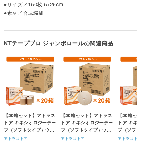
●サイズ／150枚 5×25cm
●素材／合成繊維
KTテーププロ ジャンボロールの関連商品
【20箱セット】アトラス
【20箱セット】アトラス
【20箱セ
トア キネシオロジーテー
トア キネシオロジーテー
トア キネ
プ（ソフトタイプ / ウェ
プ（ソフトタイプ / ウェ
プ（ソフト
ーブ粘着面）幅7.5cm x
ーブ粘着面）幅5cm x
ーブ粘着面）
アトラストア
アトラストア
アトラスト