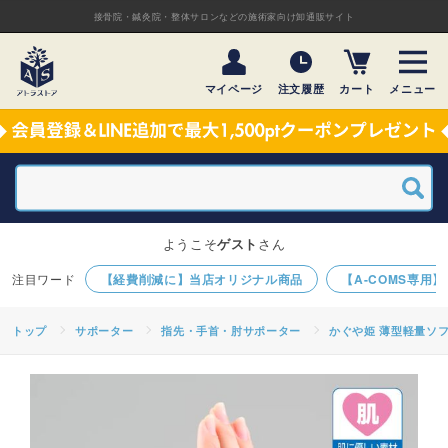
接骨院・鍼灸院・整体サロンなどの施術家向け卸通販サイト
マイページ
注文履歴
カート
メニュー
ようこそ
ゲスト
さん
【経費削減に】当店オリジナル商品
【A-COMS専用
トップ
サポーター
指先・手首・肘サポーター
かぐや姫 薄型軽量ソフ