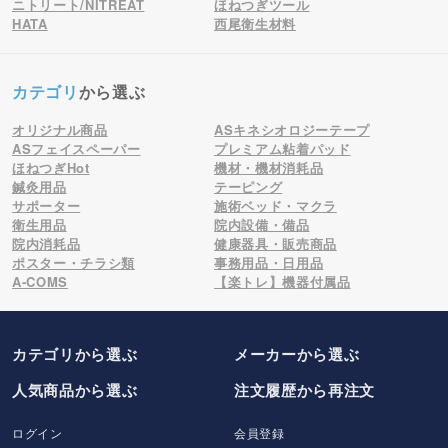
ニトリート/NITREAT
ほねつぎツール
HATA
西尾衛生材料
カテゴリ
から選ぶ
オリジナル商品
ASキネシオロジーテープ
ASフェイスペーパー
プレミアム粘着パッド
ほねつぎHot
機材・機材消耗品
鍼灸用品
テーピング
サポーター
施術ベッド・マクラ
衛生用品
院内設備・備品
院内消耗品
健康器具・販売商品
ポスター・チラシ類
事務用品・日用品
A-COMS
【楽トレ】機器付属品
カテゴリから選ぶ
メーカー
から選ぶ
人気商品から選ぶ
注文履歴から再注文
ログイン
会員登録