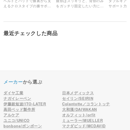
ベルトとパッドで膝裏から支
腹部はスッキリと、背部のみ
ダブルギア
4
使いやすい
えるクロスタイプの膝サポー
をガッチリ固定したい方にお
サポート力
ター。
すすめのサポーターです。
ツイストが
装着しやすく、お手頃の値段なので取り扱いしやす
に生まれ変
いです。 ただそこまで固定力は強くないので、しっ
かりと動きを制限したい方は違うサポーターがいい
最近チェックした商品
と思います。
エヌ 京都府 2020/01/17 19:25
5
薄型なので
薄型なのでとてもよい 使いやすいとリピートされま
メーカー
から選ぶ
した
ダイヤ工業
日本メディックス
茶々 大阪府 2018/12/10 09:08
ナガイレーベン
セイリン/SEIRIN
伊藤超短波/ITO-LATER
Colantotte／コラントッテ
高田ベッド製作所
大和漢/DAIWAKAN
アルケア
オルフィット/orfit
ユニコ/UNICO
ミューラー/MUELLER
bonbone/ボンボーン
マクダビッド/MCDAVID