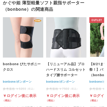
かぐや姫 薄型軽量ソフト親指サポーター
3
使いやすい
（bonbone）の関連商品
固定されすぎず洗えるのでとてもいい商品です。い
つもこちらを購入します。
はえみ 滋賀県 2022/02/05 10:49
3
使い勝手が良い
産後の患者に多い腱鞘炎なとに使用すると良いで
す。濡れてもそのまま使えるところが便利。安価な
bonbone ぴたサポニー
【リニューアル品】プロ
【8/21ま
ので患者も購入しやすい。手首でマジックテープで
クロス
ハードスリム コルセット
祭！】バリ
タイプ腰サポーター
（bonbo
止めるタイプもあるがそちらの方がつけ外しはしや
すいが少々高くなる。サイズフリーでないのが残念
bonbone/ボンボーン
bonbone/ボンボーン
bonbone
だが、在庫として置いていてもすぐはける。
5203
7502
ログイン後に表示
ログイン後に表示
ログイ
らりらり 大阪府 2021/07/22 16:48