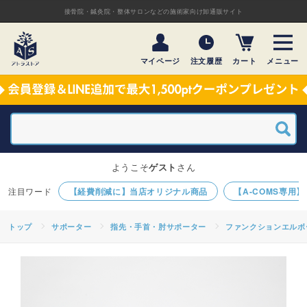
接骨院・鍼灸院・整体サロンなどの施術家向け卸通販サイト
マイページ
注文履歴
カート
メニュー
ようこそ
ゲスト
さん
【経費削減に】当店オリジナル商品
【A-COMS専用
トップ
サポーター
指先・手首・肘サポーター
ファンクションエルボー