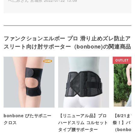
べにみさん 宮城県 2022/07/22 13:09
ファンクションエルボー プロ 滑り止めズレ防止ア
スリート向け肘サポーター（bonbone)の関連商品
bonbone ぴたサポニー
【リニューアル品】プロ
【8/21ま
クロス
ハードスリム コルセット
祭！】バリ
タイプ腰サポーター
（bonbo