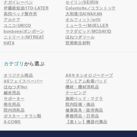
ナガイレーベン
セイリン/SEIRIN
伊藤超短波/ITO-LATER
Colantotte／コラントッテ
高田ベッド製作所
大和漢/DAIWAKAN
アルケア
オルフィット/orfit
ユニコ/UNICO
ミューラー/MUELLER
bonbone/ボンボーン
マクダビッド/MCDAVID
ニトリート/NITREAT
ほねつぎツール
HATA
西尾衛生材料
カテゴリ
から選ぶ
オリジナル商品
ASキネシオロジーテープ
ASフェイスペーパー
プレミアム粘着パッド
ほねつぎHot
機材・機材消耗品
鍼灸用品
テーピング
サポーター
施術ベッド・マクラ
衛生用品
院内設備・備品
院内消耗品
健康器具・販売商品
ポスター・チラシ類
事務用品・日用品
A-COMS
【楽トレ】機器付属品