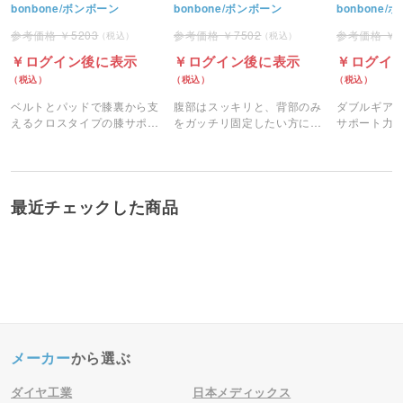
bonbone/ボンボーン
bonbone/ボンボーン
bonbone
5203
7502
ログイン後に表示
ログイン後に表示
ログイ
ベルトとパッドで膝裏から支
腹部はスッキリと、背部のみ
ダブルギア
えるクロスタイプの膝サポー
をガッチリ固定したい方にお
サポート力
ター。
すすめのサポーターです。
ツイストが
に生まれ変
最近チェックした商品
メーカー
から選ぶ
ダイヤ工業
日本メディックス