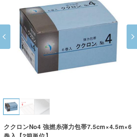
ククロンNo4 強撚糸弾力包帯7.5cm×4.5m×6
巻入【2箱単位】