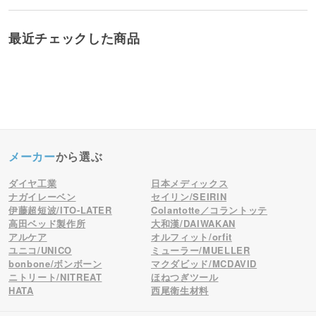
最近チェックした商品
メーカー
から選ぶ
ダイヤ工業
日本メディックス
ナガイレーベン
セイリン/SEIRIN
伊藤超短波/ITO-LATER
Colantotte／コラントッテ
高田ベッド製作所
大和漢/DAIWAKAN
アルケア
オルフィット/orfit
ユニコ/UNICO
ミューラー/MUELLER
bonbone/ボンボーン
マクダビッド/MCDAVID
ニトリート/NITREAT
ほねつぎツール
HATA
西尾衛生材料