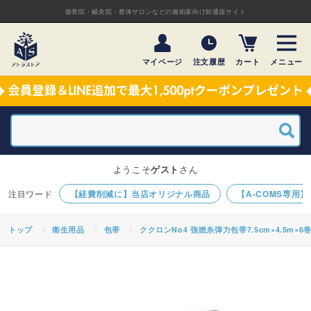
接骨院・鍼灸院・整体サロンなどの施術家向け卸通販サイト
マイページ
注文履歴
カート
メニュー
ようこそ
ゲスト
さん
【経費削減に】当店オリジナル商品
【A-COMS専用
トップ
衛生用品
包帯
ククロンNo4 強撚糸弾力包帯7.5cm×4.5m×