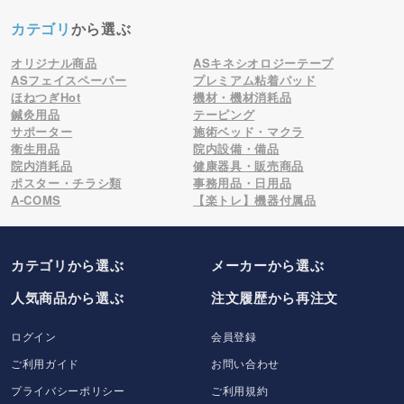
カテゴリ
から選ぶ
オリジナル商品
ASキネシオロジーテープ
ASフェイスペーパー
プレミアム粘着パッド
ほねつぎHot
機材・機材消耗品
鍼灸用品
テーピング
サポーター
施術ベッド・マクラ
衛生用品
院内設備・備品
院内消耗品
健康器具・販売商品
ポスター・チラシ類
事務用品・日用品
A-COMS
【楽トレ】機器付属品
カテゴリから選ぶ
メーカー
から選ぶ
人気商品から選ぶ
注文履歴から再注文
ログイン
会員登録
ご利用ガイド
お問い合わせ
プライバシーポリシー
ご利用規約