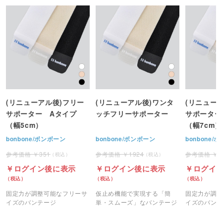
(リニューアル後)フリー
(リニューアル後)ワンタ
(リニュー
サポーター Aタイプ
ッチフリーサポーター
サポーター
（幅5cm）
（幅7cm）
bonbone/ボンボーン
bonbone/ボンボーン
bonbone
351
1924
ログイン後に表示
ログイン後に表示
ログイ
固定力が調整可能なフリーサ
仮止め機能で実現する「簡
固定力が調
イズのバンテージ
単・スムーズ」なバンテージ
イズのバン