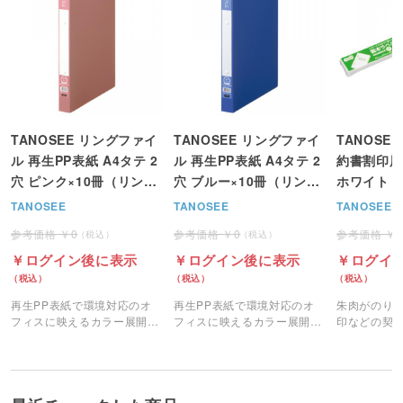
TANOSEE リングファイ
TANOSEE リングファイ
TANOSE
ル 再生PP表紙 A4タテ 2
ル 再生PP表紙 A4タテ 2
約書割印用 
穴 ピンク×10冊（リング
穴 ブルー×10冊（リング
ホワイト (
内径25mm 背幅30mm）
内径25mm 背幅30mm）
TANOSEE
TANOSEE
TANOSEE
0
0
ログイン後に表示
ログイン後に表示
ログイ
再生PP表紙で環境対応のオ
再生PP表紙で環境対応のオ
朱肉がのり
フィスに映えるカラー展開の
フィスに映えるカラー展開の
印などの契
A4リングファイルです。
A4リングファイルです。
製本テープ