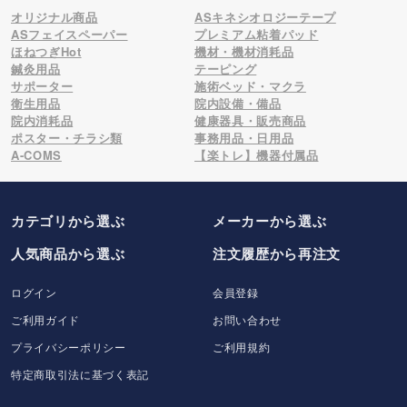
オリジナル商品
ASキネシオロジーテープ
ASフェイスペーパー
プレミアム粘着パッド
ほねつぎHot
機材・機材消耗品
鍼灸用品
テーピング
サポーター
施術ベッド・マクラ
衛生用品
院内設備・備品
院内消耗品
健康器具・販売商品
ポスター・チラシ類
事務用品・日用品
A-COMS
【楽トレ】機器付属品
カテゴリから選ぶ
メーカー
から選ぶ
人気商品から選ぶ
注文履歴から再注文
ログイン
会員登録
ご利用ガイド
お問い合わせ
プライバシーポリシー
ご利用規約
特定商取引法に基づく表記