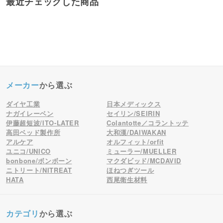
最近チェックした商品
メーカー
から選ぶ
ダイヤ工業
日本メディックス
ナガイレーベン
セイリン/SEIRIN
伊藤超短波/ITO-LATER
Colantotte／コラントッテ
高田ベッド製作所
大和漢/DAIWAKAN
アルケア
オルフィット/orfit
ユニコ/UNICO
ミューラー/MUELLER
bonbone/ボンボーン
マクダビッド/MCDAVID
ニトリート/NITREAT
ほねつぎツール
HATA
西尾衛生材料
カテゴリ
から選ぶ