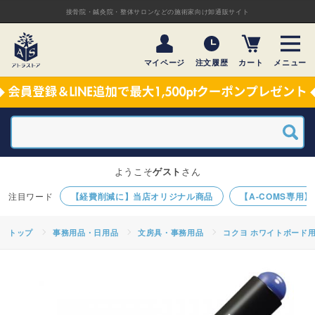
接骨院・鍼灸院・整体サロンなどの施術家向け卸通販サイト
マイページ
注文履歴
カート
メニュー
ようこそ
ゲスト
さん
【経費削減に】当店オリジナル商品
【A-COMS専用
トップ
事務用品・日用品
文房具・事務用品
コクヨ ホワイトボード用