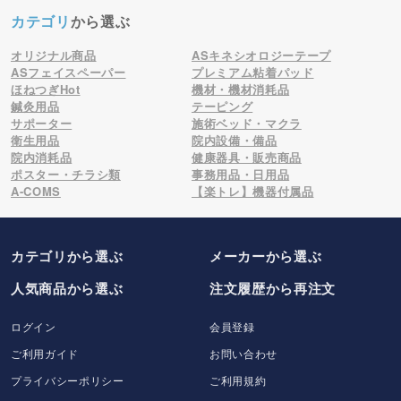
カテゴリ
から選ぶ
オリジナル商品
ASキネシオロジーテープ
ASフェイスペーパー
プレミアム粘着パッド
ほねつぎHot
機材・機材消耗品
鍼灸用品
テーピング
サポーター
施術ベッド・マクラ
衛生用品
院内設備・備品
院内消耗品
健康器具・販売商品
ポスター・チラシ類
事務用品・日用品
A-COMS
【楽トレ】機器付属品
カテゴリから選ぶ
メーカー
から選ぶ
人気商品から選ぶ
注文履歴から再注文
ログイン
会員登録
ご利用ガイド
お問い合わせ
プライバシーポリシー
ご利用規約