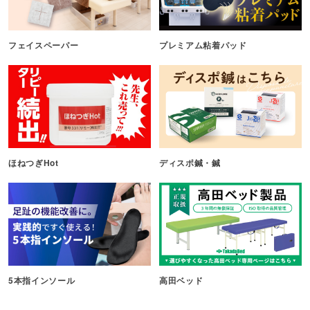
フェイスペーパー
プレミアム粘着パッド
ほねつぎHot
ディスポ鍼・鍼
5本指インソール
高田ベッド