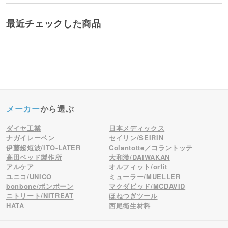
最近チェックした商品
メーカー
から選ぶ
ダイヤ工業
日本メディックス
ナガイレーベン
セイリン/SEIRIN
伊藤超短波/ITO-LATER
Colantotte／コラントッテ
高田ベッド製作所
大和漢/DAIWAKAN
アルケア
オルフィット/orfit
ユニコ/UNICO
ミューラー/MUELLER
bonbone/ボンボーン
マクダビッド/MCDAVID
ニトリート/NITREAT
ほねつぎツール
HATA
西尾衛生材料