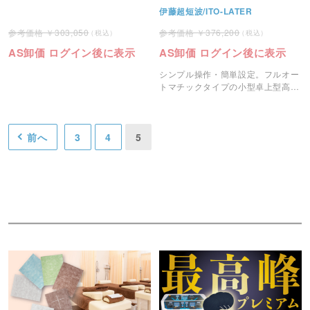
伊藤超短波/ITO-LATER
303,050
376,200
AS卸価 ログイン後に表示
AS卸価 ログイン後に表示
シンプル操作・簡単設定。フルオー
トマチックタイプの小型卓上型高圧
蒸気滅菌器。
前へ
3
4
5