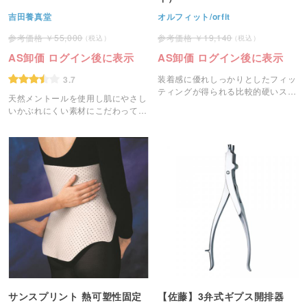
吉田養真堂
オルフィット/orfit
55,000
19,140
AS卸価 ログイン後に表示
AS卸価 ログイン後に表示
装着感に優れしっかりとしたフィッ
3.7
ティングが得られる比較的硬いスプ
天然メントールを使用し肌にやさし
リント固定材です。
いかぶれにくい素材にこだわって作
られたクーリングパッチです。
サンスプリント 熱可塑性固定
【佐藤】3弁式ギプス開排器