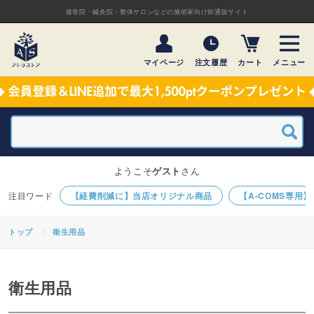
接骨院・鍼灸院・整体サロンなどの施術家向け卸通販サイト
マイページ
注文履歴
カート
メニュー
ようこそ
ゲスト
さん
【経費削減に】当店オリジナル商品
【A-COMS専用
トップ
衛生用品
衛生用品