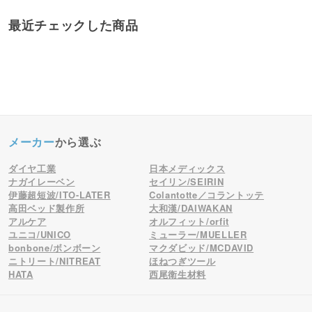
最近チェックした商品
メーカー
から選ぶ
ダイヤ工業
日本メディックス
ナガイレーベン
セイリン/SEIRIN
伊藤超短波/ITO-LATER
Colantotte／コラントッテ
高田ベッド製作所
大和漢/DAIWAKAN
アルケア
オルフィット/orfit
ユニコ/UNICO
ミューラー/MUELLER
bonbone/ボンボーン
マクダビッド/MCDAVID
ニトリート/NITREAT
ほねつぎツール
HATA
西尾衛生材料