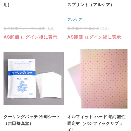
用)
スプリント（アルケア）
アルケア
オープン価格
18,249
AS卸価 ログイン後に表示
AS卸価 ログイン後に表示
クーリングパッチ 冷却シート
オルフィット ハード 熱可塑性
（吉田養真堂）
固定材（パシフィックサプラ
イ）