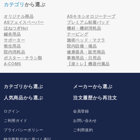
カテゴリ
から選ぶ
オリジナル商品
ASキネシオロジーテープ
ASフェイスペーパー
プレミアム粘着パッド
ほねつぎHot
機材・機材消耗品
鍼灸用品
テーピング
サポーター
施術ベッド・マクラ
衛生用品
院内設備・備品
院内消耗品
健康器具・販売商品
ポスター・チラシ類
事務用品・日用品
A-COMS
【楽トレ】機器付属品
カテゴリから選ぶ
メーカー
から選ぶ
人気商品から選ぶ
注文履歴から再注文
ログイン
会員登録
ご利用ガイド
お問い合わせ
プライバシーポリシー
ご利用規約
特定商取引法に基づく表記