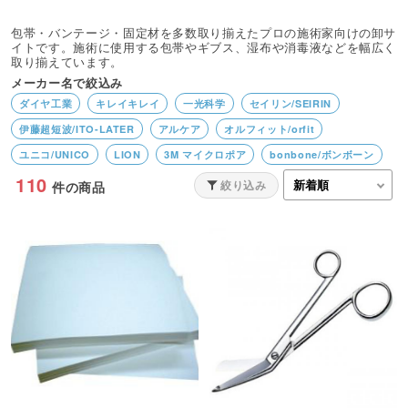
包帯・バンテージ・固定材を多数取り揃えたプロの施術家向けの卸サ
イトです。施術に使用する包帯やギブス、湿布や消毒液などを幅広く
取り揃えています。
メーカー名で絞込み
ダイヤ工業
キレイキレイ
一光科学
セイリン/SEIRIN
伊藤超短波/ITO-LATER
アルケア
オルフィット/orfit
ユニコ/UNICO
LION
3M マイクロポア
bonbone/ボンボーン
110
BEAUTY GARAGE
Finoa／フィノア
3M／スリーエム
絞り込み
件の商品
ファルマケア
オオサキメディカル
ニチバン
タカチホメディカル
西尾衛生材料
兼一薬品
アトラストア
吉田養真堂
花王