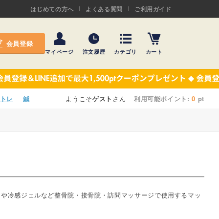
ASキネシオロジーテープ
はじめての方へ
よくある質問
ご利用ガイド
ー
プレミアム粘着パッド
会員登録
機材・機材消耗品
マイページ
注文履歴
カテゴリ
カート
テーピング
ASキネシオロジーテープ
施術ベッド・マクラ
ー
プレミアム粘着パッド
トレ
鍼
ようこそ
ゲスト
さん
利用可能ポイント:
0
pt
院内設備・備品
機材・機材消耗品
健康器具・販売商品
テーピング
事務用品・日用品
施術ベッド・マクラ
【楽トレ】機器付属品
院内設備・備品
ムや冷感ジェルなど整骨院・接骨院・訪問マッサージで使用するマッ
健康器具・販売商品