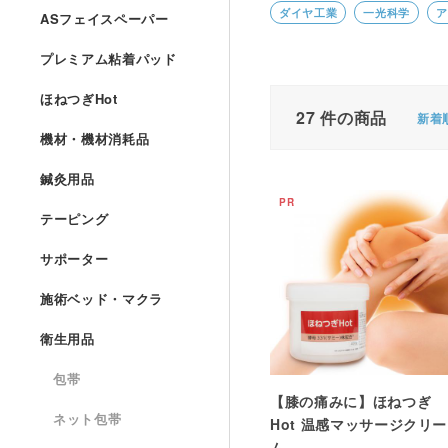
ダイヤ工業
一光科学
ア
ASフェイスペーパー
プレミアム粘着パッド
ほねつぎHot
27
件の商品
新着
機材・機材消耗品
鍼灸用品
テーピング
サポーター
施術ベッド・マクラ
衛生用品
包帯
【膝の痛みに】ほねつぎ
ネット包帯
Hot 温感マッサージクリー
ム