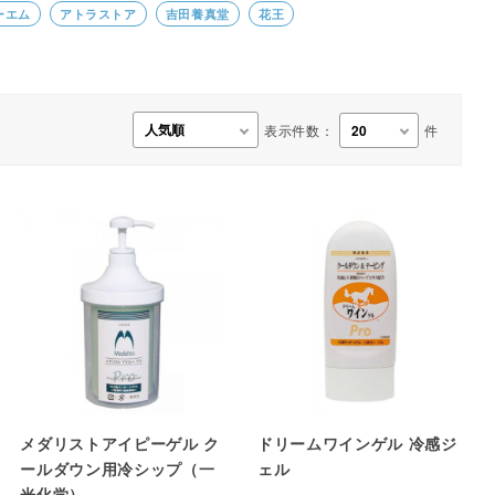
ーエム
アトラストア
吉田養真堂
花王
事務用品・日用品
【楽トレ】機器付属品
表示件数：
件
メダリストアイピーゲル ク
ドリームワインゲル 冷感ジ
ールダウン用冷シップ（一
ェル
光化学）