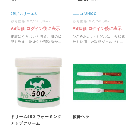
3M／スリーエム
ユニコ/UNICO
2,530
2,750
AS卸価 ログイン後に表示
AS卸価 ログイン後に表示
皮膚にうるおいを与え、肌の状
ひざPokaホットゲルは、天然成
態を整え、乾燥や外部刺激から
分を使用した温感ジェルです。
皮膚を守る、医療従事者向けの
安心して使えるマッサージゲル
ハンドケア製品。
です。
ドリーム500 ウォーミング
軟膏ヘラ
アップクリーム