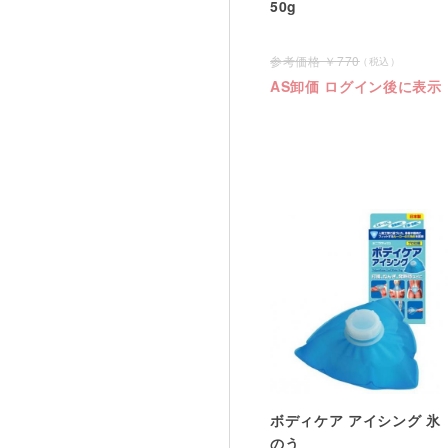
50g
770
AS卸価 ログイン後に表示
ボディケア アイシング 氷
のう