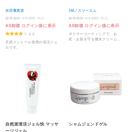
吉田養真堂
3M／スリーエム
7,535
1,980
AS卸価 ログイン後に表示
AS卸価 ログイン後に表示
ポリマーコーティングで、お
4.0
尻・お肌を守る撥水クリームで
天然メントール使用の清涼ジェ
す。
ルです。
自然派清涼ジェル快 マッサ
シャムジェンドゲル
ージジェル