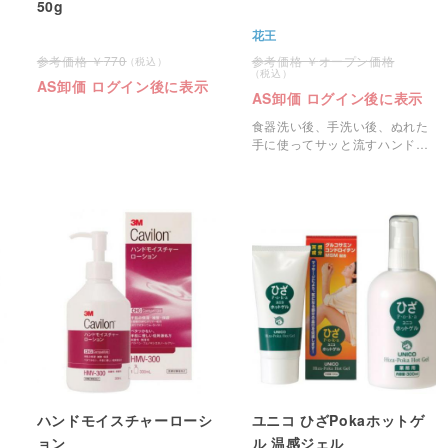
50g
花王
770
オープン価格
AS卸価 ログイン後に表示
AS卸価 ログイン後に表示
食器洗い後、手洗い後、ぬれた
手に使ってサッと流すハンドケ
ア。
ハンドモイスチャーローシ
ユニコ ひざPokaホットゲ
ョン
ル 温感ジェル