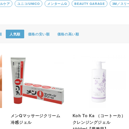
ルケア
ユニコ/UNICO
メンタームQ
BEAUTY GARAGE
3M／スリ
ポスター・チラシ類
A-COMS
アウトレット
順
人気順
価格の安い順
価格の高い順
メンQマッサージクリーム
Koh To Ka （コートーカ）
冷感ジェル
クレンジングジェル
1000ml【業務用】