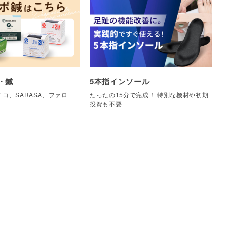
・鍼
5本指インソール
コ、SARASA、ファロ
たったの15分で完成！ 特別な機材や初期
他
投資も不要