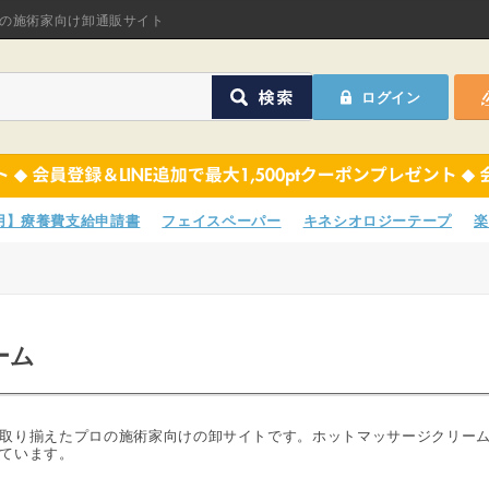
オリジナル商品
の施術家向け卸通販サイト
ASフェイスペーパ
ログイン
ほねつぎHot
鍼灸用品
オリジナル商品
サポーター
ASフェイスペーパ
専用】療養費支給申請書
フェイスペーパー
キネシオロジーテープ
楽
衛生用品
ほねつぎHot
院内消耗品
鍼灸用品
ーム
ポスター・チラシ類
サポーター
A-COMS
衛生用品
取り揃えたプロの施術家向けの卸サイトです。ホットマッサージクリー
ています。
アウトレット
院内消耗品