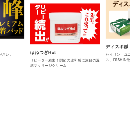
ディスポ鍼
ほねつぎHot
ださい。
セイリン、ユニ
ス、I'SSHIN
リピーター続出！関節の違和感に注目の温
感マッサージクリーム