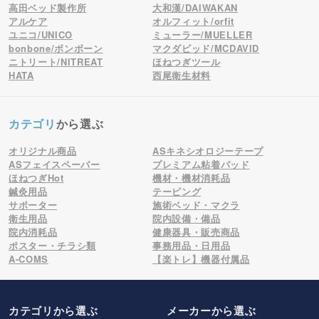
高田ベッド製作所
大和漢/DAIWAKAN
アルケア
オルフィット/orfit
ユニコ/UNICO
ミューラー/MUELLER
bonbone/ボンボーン
マクダビッド/MCDAVID
ニトリート/NITREAT
ほねつぎツール
HATA
西尾衛生材料
カテゴリ
から選ぶ
オリジナル商品
ASキネシオロジーテープ
ASフェイスペーパー
プレミアム粘着パッド
ほねつぎHot
機材・機材消耗品
鍼灸用品
テーピング
サポーター
施術ベッド・マクラ
衛生用品
院内設備・備品
院内消耗品
健康器具・販売商品
ポスター・チラシ類
事務用品・日用品
A-COMS
【楽トレ】機器付属品
カテゴリから選ぶ
メーカー
から選ぶ