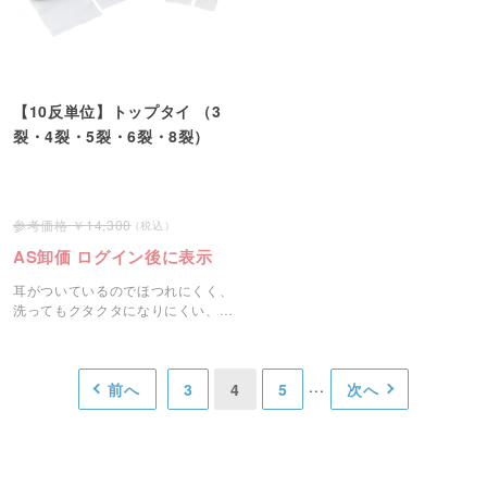
【10反単位】トップタイ （3
裂・4裂・5裂・6裂・8裂）
14,300
AS卸価 ログイン後に表示
耳がついているのでほつれにくく、
洗ってもクタクタになりにくい、適
度な厚みのある伸縮包帯です。
前へ
3
4
5
次へ