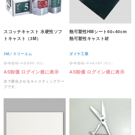
スコッチキャスト 水硬性ソフ
熱可塑性HMシート60×40cm
トキャスト（3M）
熱可塑性キャスト材
3M／スリーエム
ダイヤ工業
8,690
14,157
AS卸価 ログイン後に表示
AS卸価 ログイン後に表示
水で硬化させるキャスティングテー
プです。