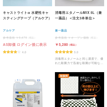
キャストライトα 水硬性キャ
消毒用エタノールMIX 5L（兼
スティングテープ（アルケア）
一薬品）＜注文3本単位＞
アルケア
兼一薬品
6,479
オープン価格
AS卸価 ログイン後に表示
5,280
4.0
5.0
消毒用エタノールと同じ濃度で、優
れた殺菌力で迅速な殺菌が可能な消
毒液です。