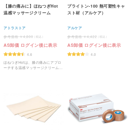
【膝の痛みに】ほねつぎHot
プライトン‐100 熱可塑性キャ
温感マッサージクリーム
スト材（アルケア）
アトラストア
アルケア
4,800
4,422
AS卸価 ログイン後に表示
AS卸価 ログイン後に表示
4.6
4.0
ほねつぎHotは、膝の痛みにアプロ
ーチする温感マッサージクリームで
す。