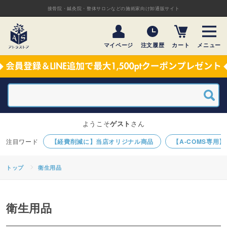
接骨院・鍼灸院・整体サロンなどの施術家向け卸通販サイト
マイページ
注文履歴
カート
メニュー
ようこそ
ゲスト
さん
【経費削減に】当店オリジナル商品
【A-COMS専用
トップ
衛生用品
衛生用品