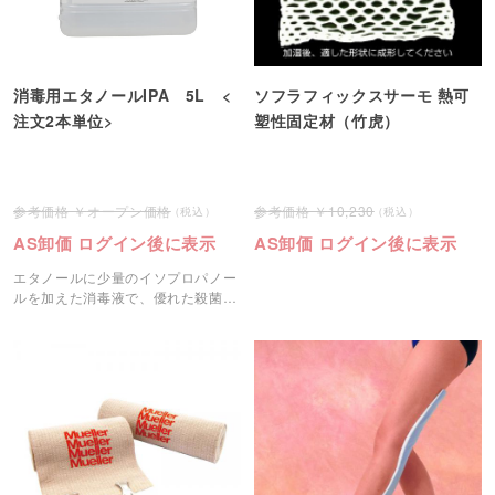
消毒用エタノールIPA 5L <
ソフラフィックスサーモ 熱可
注文2本単位>
塑性固定材（竹虎）
オープン価格
10,230
AS卸価 ログイン後に表示
AS卸価 ログイン後に表示
エタノールに少量のイソプロパノー
ルを加えた消毒液で、優れた殺菌力
を持ち、素早く殺菌できます。