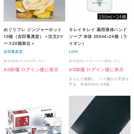
めぐリフレ ジンジャーホット
キレイキレイ 薬用液体ハンド
10箱（吉田養真堂）＜注文2ケ
ソープ 本体 250ml×24個（ラ
ース20箱単位＞
イオン）
吉田養真堂
LION
13,200
オープン価格
AS卸価 ログイン後に表示
AS卸価 ログイン後に表示
きちんと殺菌し、バイ菌から手肌を
守る。本体250ml×24個。