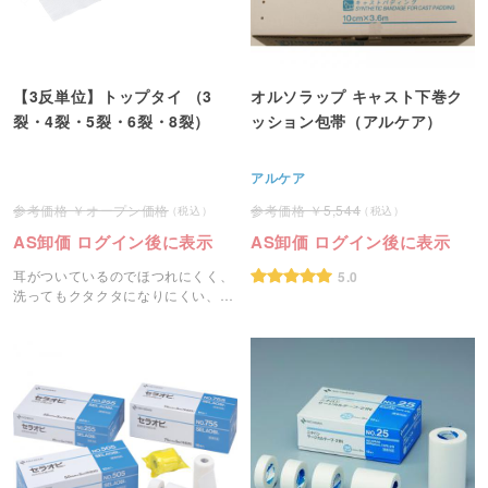
【3反単位】トップタイ （3
オルソラップ キャスト下巻ク
裂・4裂・5裂・6裂・8裂）
ッション包帯（アルケア）
アルケア
オープン価格
5,544
AS卸価 ログイン後に表示
AS卸価 ログイン後に表示
耳がついているのでほつれにくく、
5.0
洗ってもクタクタになりにくい、適
度な厚みのある伸縮包帯です。