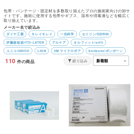
包帯・バンテージ・固定材を多数取り揃えたプロの施術家向けの卸サ
イトです。施術に使用する包帯やギブス、湿布や消毒液などを幅広く
取り揃えています。
メーカー名で絞込み
ダイヤ工業
キレイキレイ
一光科学
セイリン/SEIRIN
伊藤超短波/ITO-LATER
アルケア
オルフィット/orfit
ユニコ/UNICO
LION
3M マイクロポア
bonbone/ボンボーン
110
BEAUTY GARAGE
Finoa／フィノア
3M／スリーエム
絞り込み
件の商品
ファルマケア
オオサキメディカル
ニチバン
タカチホメディカル
西尾衛生材料
兼一薬品
アトラストア
吉田養真堂
花王