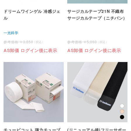
ドリームワインゲル 冷感ジェ
サージカルテープ21N 不織布
ル
サージカルテープ（ニチバン）
一光科学
3,850
5,060
AS卸価 ログイン後に表示
AS卸価 ログイン後に表示
チュービコット 弾力チューブ
(リニューアル後)フリーサポー