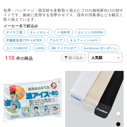
包帯・バンテージ・固定材を多数取り揃えたプロの施術家向けの卸サ
イトです。施術に使用する包帯やギブス、湿布や消毒液などを幅広く
取り揃えています。
メーカー名で絞込み
ダイヤ工業
キレイキレイ
一光科学
セイリン/SEIRIN
伊藤超短波/ITO-LATER
アルケア
オルフィット/orfit
ユニコ/UNICO
LION
3M マイクロポア
bonbone/ボンボーン
110
BEAUTY GARAGE
Finoa／フィノア
3M／スリーエム
絞り込み
件の商品
ファルマケア
オオサキメディカル
ニチバン
タカチホメディカル
西尾衛生材料
兼一薬品
アトラストア
吉田養真堂
花王