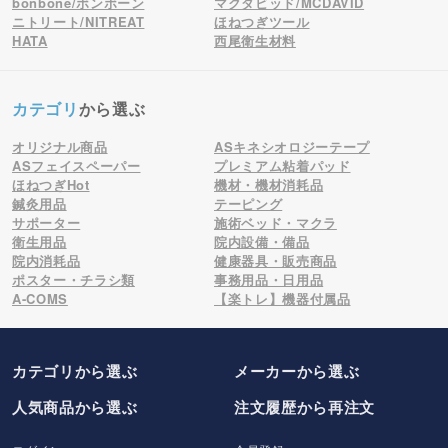
bonbone/ボンボーン
マクダビッド/MCDAVID
ニトリート/NITREAT
ほねつぎツール
HATA
西尾衛生材料
カテゴリ
から選ぶ
オリジナル商品
ASキネシオロジーテープ
ASフェイスペーパー
プレミアム粘着パッド
ほねつぎHot
機材・機材消耗品
鍼灸用品
テーピング
サポーター
施術ベッド・マクラ
衛生用品
院内設備・備品
院内消耗品
健康器具・販売商品
ポスター・チラシ類
事務用品・日用品
A-COMS
【楽トレ】機器付属品
カテゴリから選ぶ
メーカー
から選ぶ
人気商品から選ぶ
注文履歴から再注文