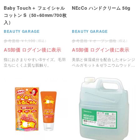
Baby Touch＋ フェイシャル
NEcCo ハンドクリーム 50g
コットン S（50×60mm/700枚
入）
BEAUTY GARAGE
BEAUTY GARAGE
1,100
オープン価格
AS卸価 ログイン後に表示
AS卸価 ログイン後に表示
指におさまりやすいSサイズ。毛羽
美肌と保湿成分を配合したオレンジ
立ちにくく上質な肌触り。
ベルガモット＆ゼラニウムウッドの
香りのハンドクリームです。