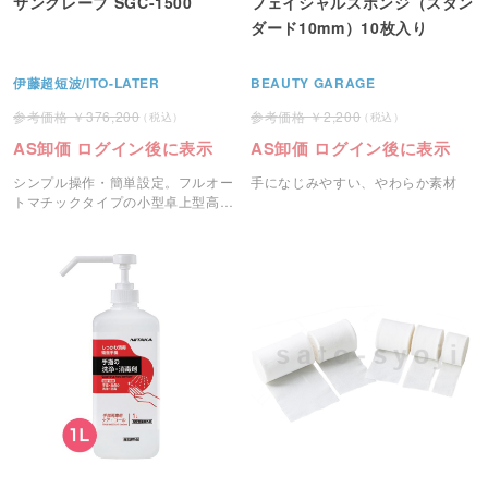
サンクレーブ SGC-1500
フェイシャルスポンジ（スタン
ダード10mm）10枚入り
伊藤超短波/ITO-LATER
BEAUTY GARAGE
376,200
2,200
AS卸価 ログイン後に表示
AS卸価 ログイン後に表示
シンプル操作・簡単設定。フルオー
手になじみやすい、やわらか素材
トマチックタイプの小型卓上型高圧
蒸気滅菌器。