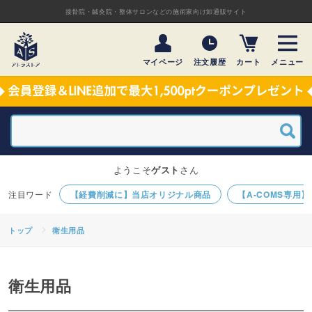
接骨院・鍼灸院・整体サロンなどの施術家向け卸通販サイト
マイページ
注文履歴
カート
メニュー
ようこそ
ゲスト
さん
【経費削減に】当店オリジナル商品
【A-COMS専用
トップ
衛生用品
衛生用品