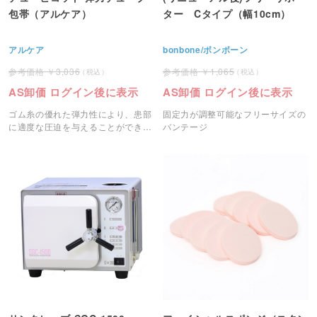
包帯（アルケア）
ター Cタイプ（幅10cm）
アルケア
bonbone/ボンボーン
3,036
1,065
AS卸価 ログイン後に表示
AS卸価 ログイン後に表示
ゴム糸の優れた弾力性により、患部
固定力が調整可能なフリーサイズの
に適度な圧迫を与えることができる
バンテージ
弾力チューブ包帯です。