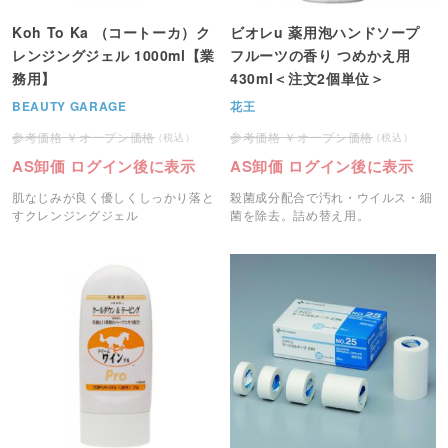
Koh To Ka （コートーカ）ク
ビオレu 薬用泡ハンドソープ
レンジングジェル 1000ml【業
フルーツの香り つめかえ用
務用】
430ml＜注文2個単位＞
BEAUTY GARAGE
花王
オープン価格
オープン価格
AS卸価 ログイン後に表示
AS卸価 ログイン後に表示
肌なじみが良く優しくしっかり落と
殺菌成分配合で汚れ・ウイルス・細
すクレンジングジェル
菌を除去。詰め替え用。