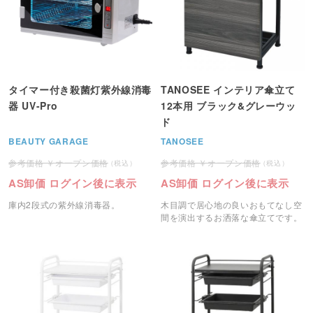
タイマー付き殺菌灯紫外線消毒
TANOSEE インテリア傘立て
器 UV-Pro
12本用 ブラック&グレーウッ
ド
BEAUTY GARAGE
TANOSEE
オープン価格
オープン価格
AS卸価 ログイン後に表示
AS卸価 ログイン後に表示
庫内2段式の紫外線消毒器。
木目調で居心地の良いおもてなし空
間を演出するお洒落な傘立てです。