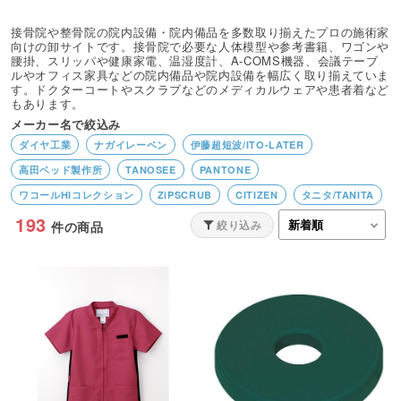
接骨院や整骨院の院内設備・院内備品を多数取り揃えたプロの施術家
向けの卸サイトです。接骨院で必要な人体模型や参考書籍、ワゴンや
腰掛、スリッパや健康家電、温湿度計、A-COMS機器、会議テーブ
ルやオフィス家具などの院内備品や院内設備を幅広く取り揃えていま
す。ドクターコートやスクラブなどのメディカルウェアや患者着など
もあります。
メーカー名で絞込み
ダイヤ工業
ナガイレーベン
伊藤超短波/ITO-LATER
高田ベッド製作所
TANOSEE
PANTONE
ワコールHIコレクション
ZiPSCRUB
CITIZEN
タニタ/TANITA
193
リコー／RICOH
ほねつぎツール
BEAUTY GARAGE
タフリー
絞り込み
件の商品
Finoa／フィノア
KAZEN／カゼン
ミズノ
オムロン/OMRON
IO DATA
アトラストア
アシックス
フクダ電子
日本トリム
A-COMS
FORK/フォーク
MONTBLANC/住商モンブラン
花王
Canon