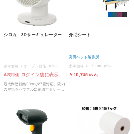
シロカ 3Dサーキュレーター
介助シート
高田ベッド製作所
オープン価格
17,908
AS卸価 ログイン後に表示
10,745
最大到達距離20mで27畳対応、院内
の空気をパワフルに循環するサーキ
ュレーターです。