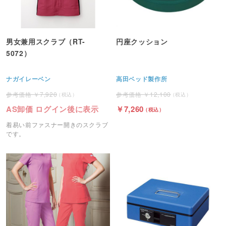
男女兼用スクラブ（RT-
円座クッション
5072）
ナガイレーベン
高田ベッド製作所
7,920
12,100
AS卸価 ログイン後に表示
7,260
着易い前ファスナー開きのスクラブ
です。