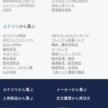
bonbone/ボンボーン
マクダビッド/MCDAVID
ニトリート/NITREAT
ほねつぎツール
HATA
西尾衛生材料
カテゴリ
から選ぶ
オリジナル商品
ASキネシオロジーテープ
ASフェイスペーパー
プレミアム粘着パッド
ほねつぎHot
機材・機材消耗品
鍼灸用品
テーピング
サポーター
施術ベッド・マクラ
衛生用品
院内設備・備品
院内消耗品
健康器具・販売商品
ポスター・チラシ類
事務用品・日用品
A-COMS
【楽トレ】機器付属品
カテゴリから選ぶ
メーカー
から選ぶ
人気商品から選ぶ
注文履歴から再注文