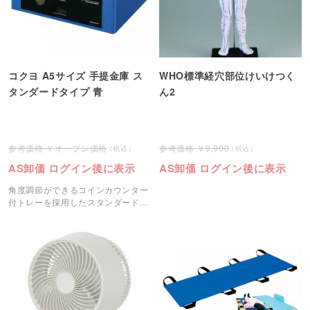
コクヨ A5サイズ 手提金庫 ス
WHO標準経穴部位けいけつく
タンダードタイプ 青
ん2
オープン価格
9,900
AS卸価 ログイン後に表示
AS卸価 ログイン後に表示
角度調節ができるコインカウンター
付トレーを採用したスタンダードな
コクヨ手提金庫です。