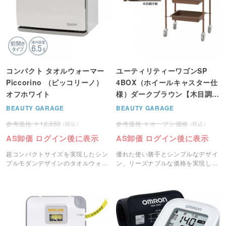
コンパクト タオルウォーマー
ユーティリティーワゴンSP
Piccorino （ピッコリーノ）
4BOX（ホイールキャスター仕
オフホワイト
様）ダークブラウン【木目調天
板・本体組立済】
BEAUTY GARAGE
BEAUTY GARAGE
12,650
オープン価格
AS卸価 ログイン後に表示
AS卸価 ログイン後に表示
超コンパクトサイズを実現したシン
優れた使い勝手とシンプルなデザイ
プルモダンデザインのタオルウォー
ン、リーズナブルな価格を実現した
マーです。
人気のユーティリティーワゴン。