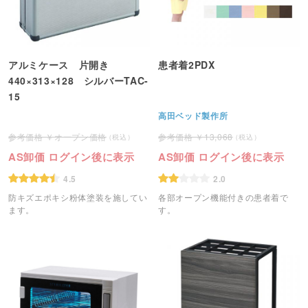
アルミケース 片開き
患者着2PDX
440×313×128 シルバーTAC-
15
高田ベッド製作所
オープン価格
13,068
AS卸価 ログイン後に表示
AS卸価 ログイン後に表示
4.5
2.0
防キズエポキシ粉体塗装を施してい
各部オープン機能付きの患者着で
ます。
す。