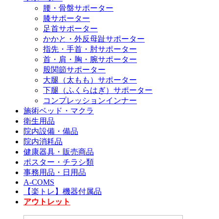
腰・骨盤サポーター
膝サポーター
足首サポーター
かかと・外反母趾サポーター
指先・手首・肘サポーター
首・肩・胸・腕サポーター
股関節サポーター
大腿（太もも）サポーター
下腿（ふくらはぎ）サポーター
コンプレッションインナー
施術ベッド・マクラ
衛生用品
院内設備・備品
院内消耗品
健康器具・販売商品
ポスター・チラシ類
事務用品・日用品
A-COMS
【楽トレ】機器付属品
アウトレット