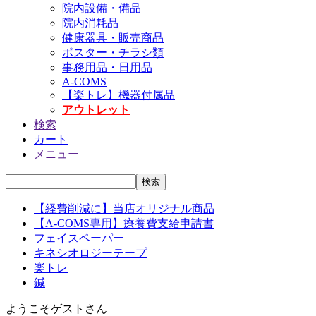
院内設備・備品
院内消耗品
健康器具・販売商品
ポスター・チラシ類
事務用品・日用品
A-COMS
【楽トレ】機器付属品
アウトレット
検索
カート
メニュー
【経費削減に】当店オリジナル商品
【A-COMS専用】療養費支給申請書
フェイスペーパー
キネシオロジーテープ
楽トレ
鍼
ようこそ
ゲスト
さん