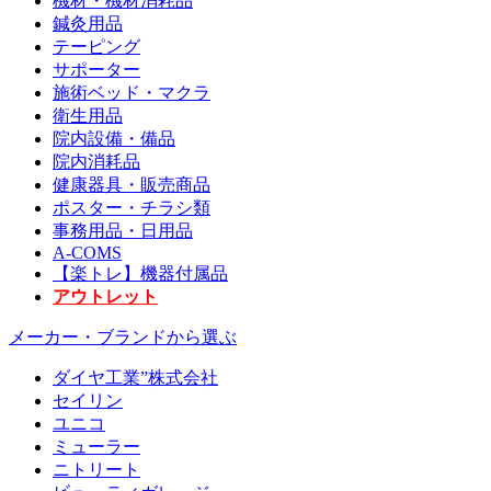
機材・機材消耗品
鍼灸用品
テーピング
サポーター
施術ベッド・マクラ
衛生用品
院内設備・備品
院内消耗品
健康器具・販売商品
ポスター・チラシ類
事務用品・日用品
A-COMS
【楽トレ】機器付属品
アウトレット
メーカー・ブランドから選ぶ
ダイヤ工業”株式会社
セイリン
ユニコ
ミューラー
ニトリート