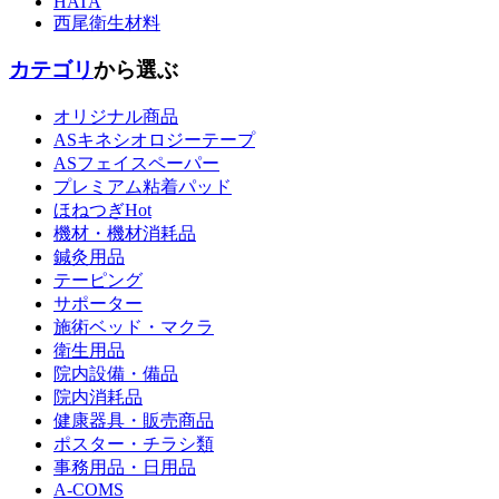
HATA
西尾衛生材料
カテゴリ
から選ぶ
オリジナル商品
ASキネシオロジーテープ
ASフェイスペーパー
プレミアム粘着パッド
ほねつぎHot
機材・機材消耗品
鍼灸用品
テーピング
サポーター
施術ベッド・マクラ
衛生用品
院内設備・備品
院内消耗品
健康器具・販売商品
ポスター・チラシ類
事務用品・日用品
A-COMS