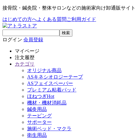
接骨院・鍼灸院・整体サロンなどの施術家向け卸通販サイト
はじめての方へ
よくある質問
ご利用ガイド
ログイン
会員登録
マイページ
注文履歴
カテゴリ
オリジナル商品
ASキネシオロジーテープ
ASフェイスペーパー
プレミアム粘着パッド
ほねつぎHot
機材・機材消耗品
鍼灸用品
テーピング
サポーター
施術ベッド・マクラ
衛生用品