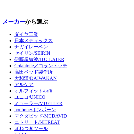
メーカー
から選ぶ
ダイヤ工業
日本メディックス
ナガイレーベン
セイリン/SEIRIN
伊藤超短波/ITO-LATER
Colantotte／コラントッテ
高田ベッド製作所
大和漢/DAIWAKAN
アルケア
オルフィット/orfit
ユニコ/UNICO
ミューラー/MUELLER
bonbone/ボンボーン
マクダビッド/MCDAVID
ニトリート/NITREAT
ほねつぎツール