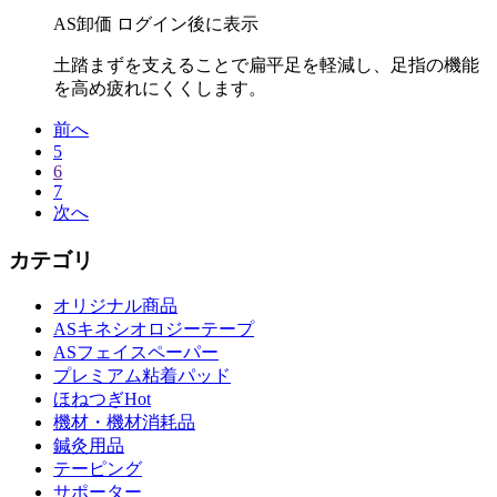
AS卸価 ログイン後に表示
土踏まずを支えることで扁平足を軽減し、足指の機能
を高め疲れにくくします。
前へ
5
6
7
次へ
カテゴリ
オリジナル商品
ASキネシオロジーテープ
ASフェイスペーパー
プレミアム粘着パッド
ほねつぎHot
機材・機材消耗品
鍼灸用品
テーピング
サポーター