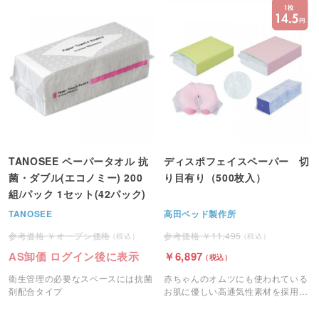
TANOSEE ペーパータオル 抗
ディスポフェイスペーパー 切
菌・ダブル(エコノミー) 200
り目有り（500枚入）
組/パック 1セット(42パック)
TANOSEE
高田ベッド製作所
オープン価格
11,495
AS卸価 ログイン後に表示
6,897
衛生管理の必要なスペースには抗菌
赤ちゃんのオムツにも使われている
剤配合タイプ
お肌に優しい高通気性素材を採用し
た高田ベッド製のフェイスペーパー
です。