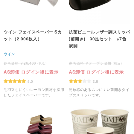
ウイン フェイスペーパー Sカ
抗菌ビニールレザー調スリッパ
ット（2,000枚入）
(前開き) 30足セット ※7色
展開
ウイン
26,400
オープン価格
AS卸価 ログイン後に表示
AS卸価 ログイン後に表示
5.0
3.0
毛羽立ちにくいレーヨン素材を採用
開放感のあるムレにくい前開きタイ
したフェイスペーパーです。
プのスリッパです。