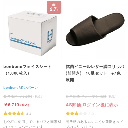
bonboneフェイスシート
抗菌ビニールレザー調スリッパ
（1,000枚入）
(前開き) 10足セット ※7色
展開
bonbone/ボンボーン
8,800
オープン価格
6,710
AS卸価 ログイン後に表示
4.4
3.0
お化粧に使用しているパフと同素材
開放感のあるムレにくい前開きタイ
のフェイスペーパーです。
プのスリッパです。