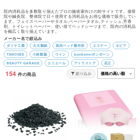
院内消耗品を多数取り揃えたプロの施術家向けの卸サイトです。接骨
院や鍼灸院、整体院で日々使用する消耗品をお得な価格で販売してい
ます。フェイスペーパーやタオル,ペーパータオル,ティッシュ,芳香
剤、トイレットペーパー、使い捨てベッドシーツまで、院内の消耗品
を幅広く取り揃えています。
メーカー名で絞込み
ダイヤ工業
大王製紙
高田ベッド製作所
エステー
ネピア
TANOSEE
小林製薬
ウイン
bonbone/ボンボーン
BEAUTY GARAGE
エリエール
アトラストア
花王
154
絞り込み
件の商品