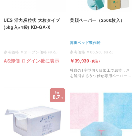
UES 活力炭粒状 大粒タイプ
美顔ペーパー（2500枚入）
(5kg入×4袋) KD-GA-X
高田ベッド製作所
オープン価格
66,550
AS卸価 ログイン後に表示
39,930
独自のT字型切り目加工で息苦しさ
を解消するうつ伏せ専用ペーパーで
す。