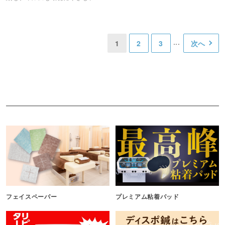
1
2
3
次へ
フェイスペーパー
プレミアム粘着パッド