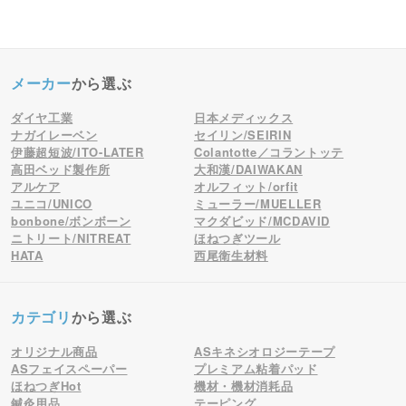
メーカー
から選ぶ
ダイヤ工業
日本メディックス
ナガイレーベン
セイリン/SEIRIN
伊藤超短波/ITO-LATER
Colantotte／コラントッテ
高田ベッド製作所
大和漢/DAIWAKAN
アルケア
オルフィット/orfit
ユニコ/UNICO
ミューラー/MUELLER
bonbone/ボンボーン
マクダビッド/MCDAVID
ニトリート/NITREAT
ほねつぎツール
HATA
西尾衛生材料
カテゴリ
から選ぶ
オリジナル商品
ASキネシオロジーテープ
ASフェイスペーパー
プレミアム粘着パッド
ほねつぎHot
機材・機材消耗品
鍼灸用品
テーピング