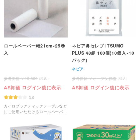
ロールペーパー幅21cm×25巻
ネピア鼻セレブ ITSUMO
入
PLUS 48組 100個(10個入×10
パック)
ネピア
19,800
オープン価格
AS卸価 ログイン後に表示
AS卸価 ログイン後に表示
3.0
カイロプラクティックテーブルなど
にご使用いただけるロールペーパー
です。