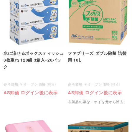
水に流せるボックスティッシュ
ファブリーズ ダブル除菌 詰替
3枚重ね 120組 3箱入×20パッ
用 10L
ク
オープン価格
オープン価格
AS卸価 ログイン後に表示
AS卸価 ログイン後に表示
布製品の嫌なニオイを元から除去。