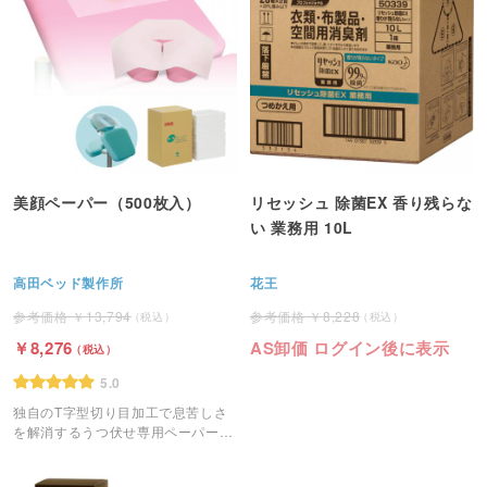
美顔ペーパー（500枚入）
リセッシュ 除菌EX 香り残らな
い 業務用 10L
高田ベッド製作所
花王
13,794
8,228
8,276
AS卸価 ログイン後に表示
5.0
独自のT字型切り目加工で息苦しさ
を解消するうつ伏せ専用ペーパーで
す。