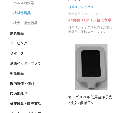
パルス治療器
日本メディックス
機材付属品
2,090
AS卸価 ログイン後に表示
検査・測定機器
日本メディックス製の低周波治
療器用の電極スポンジです。
鍼灸用品
テーピング
サポーター
施術ベッド・マクラ
衛生用品
院内設備・備品
院内消耗品
オーゴスペル低周波導子先
<注文2個単位>
健康器具・販売商品