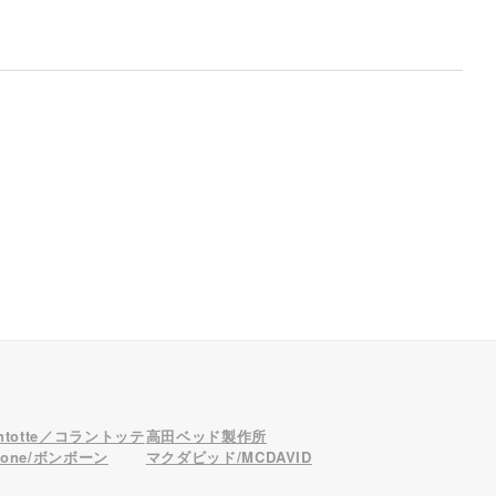
antotte／コラントッテ
高田ベッド製作所
bone/ボンボーン
マクダビッド/MCDAVID