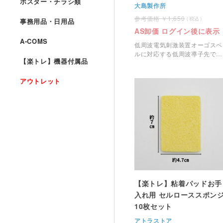
ポスター・チラシ類
大島製作所
1,650
事務用品・日用品
AS卸価 ログイン後に表示
A-COMS
低周波電気刺激装置オーゴスペ
ルに対応する低周波導子先で
【楽トレ】機器付属品
す。
アウトレット
【楽トレ】粘着パッドお手
入れ用 セルローススポン
10枚セット
アトラストア