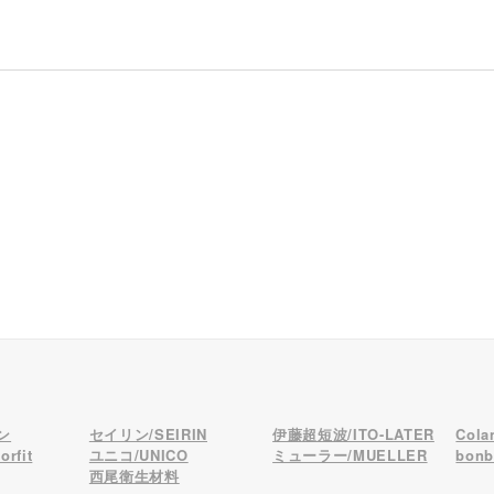
ン
セイリン/SEIRIN
伊藤超短波/ITO-LATER
Col
rfit
ユニコ/UNICO
ミューラー/MUELLER
bon
西尾衛生材料