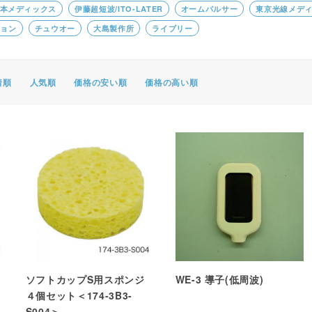
本メディックス
伊藤超短波/ITO-LATER
オームパルサー
東京光線メデ
ポスター・チラシ類
ション
チュウオー
大島製作所
ライブリー
A-COMS
アウトレット
着順
人気順
価格の安い順
価格の高い順
ソフトカップS用スポンジ
WE-3 導子(低周波)
４個セット＜174-3B3-
S004＞