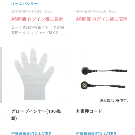
オームパルサー
1,733
1,650
AS卸価 ログイン後に表示
AS卸価 ログイン後に表示
コード先端が軽量クリップの鍼
専用のクリップコードMK-2（対
象:LFP4000A以降）です。
グローブインナー(100枚/
丸電極コード
ジ
箱)
伊藤超短波/ITO-LATER
伊藤超短波/ITO-LATER