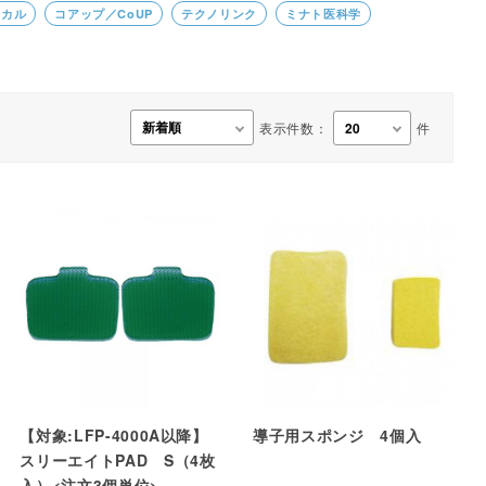
ィカル
コアップ／CoUP
テクノリンク
ミナト医科学
事務用品・日用品
【楽トレ】機器付属品
表示件数：
件
【対象:LFP-4000A以降】
導子用スポンジ 4個入
スリーエイトPAD S（4枚
入）<注文3個単位>