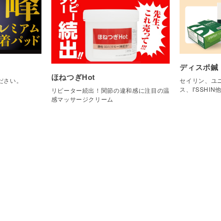
ディスポ鍼
ほねつぎHot
ださい。
セイリン、ユニ
ス、I'SSHIN
リピーター続出！関節の違和感に注目の温
感マッサージクリーム