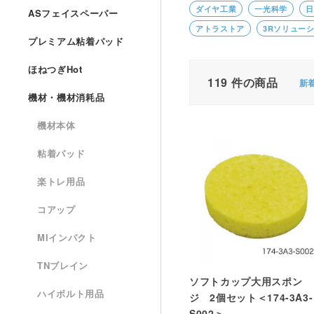
ダイヤ工業
一光科学
日
ASフェイスペーパー
アトラストア
3Rソリュー
プレミアム粘着パッド
ほねつぎHot
119
件の商品
新
機材・機材消耗品
機材本体
粘着パッド
楽トレ用品
コアップ
MIインパクト
TNブレイン
ソフトカップ大用スポン
ハイボルト用品
ジ 2個セット＜174-3A3-
S002＞