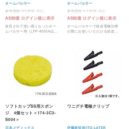
オームパルサー
オームパルサー
1,518
1,518
AS卸価 ログイン後に表示
AS卸価 ログイン後に表示
改良されて使い易くなったオー
オームパルサーで経皮電極治療
ムパルサー用（LFP-4000A以
の際にお使いいただける経皮電
降）みの虫クリップです。
極コードです。
ソフトカップSS用スポン
ワニグチ電極クリップ
ジ 4個セット＜174-3C3-
S004＞
日本メディックス
伊藤超短波/ITO-LATER