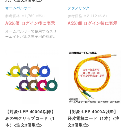
オームパルサー
テクノリンク
1,760
2,112
AS卸価 ログイン後に表示
AS卸価 ログイン後に表示
オームパルサーで使用するスリ
ーエイトパルス導子用の粘着パ
ッドのSサイズです。
【対象:LFP-4000A以降】
【対象:LFP-4000A以降】
みの虫クリップコード（1
経皮電極コード（1本）<注
本）<注文3個単位>
文3個単位>