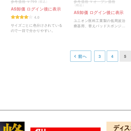
799
オープン価格
AS卸価 ログイン後に表示
AS卸価 ログイン後に表示
4.0
ユニオン医科工業製の低周波治
サイズごとに色分けされている
療器用、替えパッドスポンジで
ので一目で分かりやすい。
す。
前へ
3
4
5