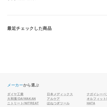
最近チェックした商品
メーカー
から選ぶ
ダイヤ工業
日本メディックス
ナガイレーベ
大和漢/DAIWAKAN
アルケア
オルフィット/o
ニトリート/NITREAT
ほねつぎツール
HATA