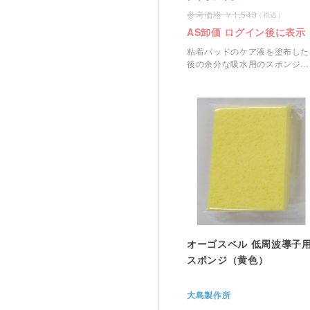
1,540
AS卸価 ログイン後に表示
粘着パッドのケア液を塗布した
後の余分な吸水用のスポンジに
なります。
オーゴスペル 低周波導子
スポンジ（黄色）
大島製作所