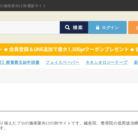
オリジナル商品
の施術家向け卸通販サイト
ASフェイスペーパ
ログイン
ほねつぎHot
鍼灸用品
オリジナル商品
サポーター
ASフェイスペーパ
専用】療養費支給申請書
フェイスペーパー
キネシオロジーテープ
楽
衛生用品
ほねつぎHot
院内消耗品
鍼灸用品
ポスター・チラシ類
サポーター
A-COMS
衛生用品
り揃えたプロの施術家向けの卸サイトです。鍼灸院、整骨院の低周波治
す。
アウトレット
院内消耗品