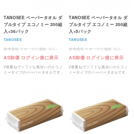
TANOSEE ペーパータオル ダ
TANOSEE ペーパータオル ダ
ブルタイプ エコノミー 200組
ブルタイプ エコノミー 200組
入×36パック
入×5パック
TANOSEE
TANOSEE
オープン価格
オープン価格
AS卸価 ログイン後に表示
AS卸価 ログイン後に表示
2枚重ねでソフトな風合いのエコノ
2枚重ねでソフトな風合いのエコノ
ミータイプのペーパータオルです。
ミータイプのペーパータオルです。