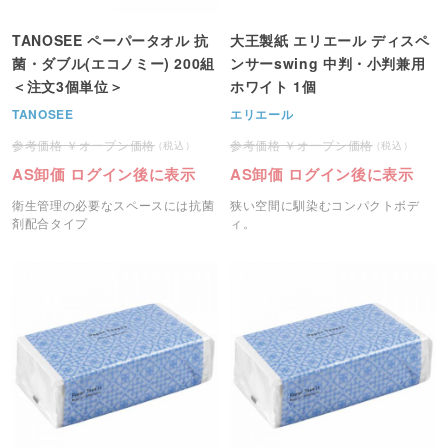
TANOSEE ペーパータオル 抗
大王製紙 エリエール ディスペ
菌・ダブル(エコノミー) 200組
ンサーswing 中判・小判兼用
＜注文3個単位＞
ホワイト 1個
TANOSEE
エリエール
オープン価格
オープン価格
AS卸価 ログイン後に表示
AS卸価 ログイン後に表示
衛生管理の必要なスペースには抗菌
狭い空間に馴染むコンパクトボデ
剤配合タイプ
ィ。