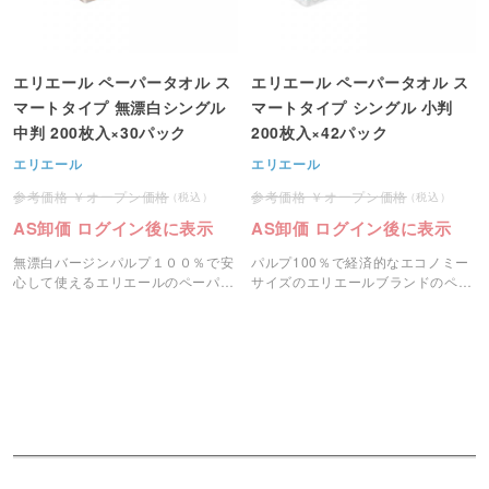
エリエール ペーパータオル ス
エリエール ペーパータオル ス
マートタイプ 無漂白シングル
マートタイプ シングル 小判
中判 200枚入×30パック
200枚入×42パック
エリエール
エリエール
オープン価格
オープン価格
AS卸価 ログイン後に表示
AS卸価 ログイン後に表示
無漂白バージンパルプ１００％で安
パルプ100％で経済的なエコノミー
心して使えるエリエールのペーパー
サイズのエリエールブランドのペー
タオルです。
パータオルです。