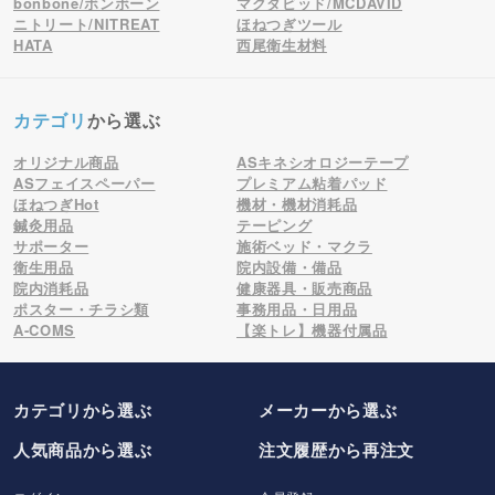
bonbone/ボンボーン
マクダビッド/MCDAVID
ニトリート/NITREAT
ほねつぎツール
HATA
西尾衛生材料
カテゴリ
から選ぶ
オリジナル商品
ASキネシオロジーテープ
ASフェイスペーパー
プレミアム粘着パッド
ほねつぎHot
機材・機材消耗品
鍼灸用品
テーピング
サポーター
施術ベッド・マクラ
衛生用品
院内設備・備品
院内消耗品
健康器具・販売商品
ポスター・チラシ類
事務用品・日用品
A-COMS
【楽トレ】機器付属品
カテゴリから選ぶ
メーカー
から選ぶ
人気商品から選ぶ
注文履歴から再注文