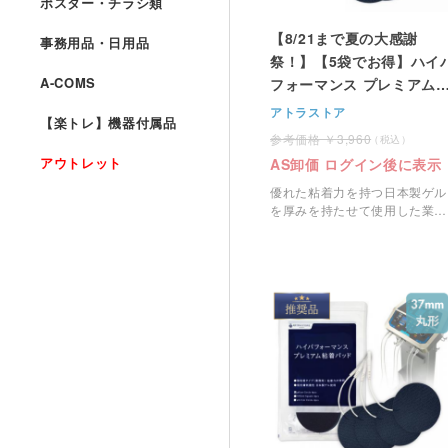
ポスター・チラシ類
【8/21まで夏の大感謝
事務用品・日用品
祭！】【5袋でお得】ハイ
A-COMS
フォーマンス プレミアム
着パッド＜大・70mm丸型
アトラストア
【楽トレ】機器付属品
＞ 4枚1組
3,960
アウトレット
AS卸価 ログイン後に表示
優れた粘着力を持つ日本製ゲル
を厚みを持たせて使用した業務
用のEMS粘着パッドです。