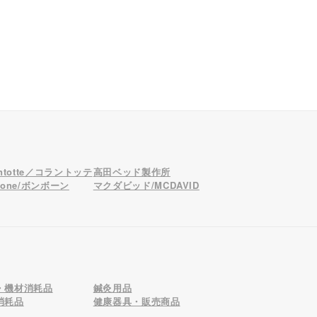
antotte／コラントッテ
高田ベッド製作所
bone/ボンボーン
マクダビッド/MCDAVID
・機材消耗品
鍼灸用品
消耗品
健康器具・販売商品