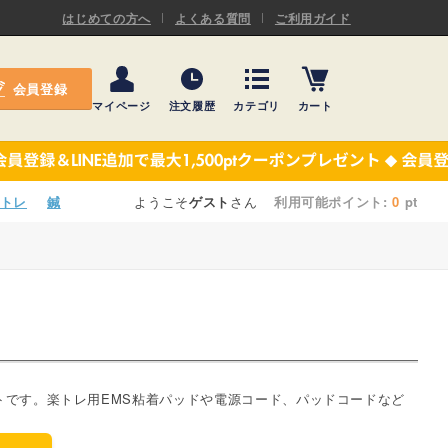
ASキネシオロジーテープ
はじめての方へ
よくある質問
ご利用ガイド
ー
プレミアム粘着パッド
会員登録
機材・機材消耗品
マイページ
注文履歴
カテゴリ
カート
テーピング
ASキネシオロジーテープ
施術ベッド・マクラ
ー
プレミアム粘着パッド
トレ
鍼
ようこそ
ゲスト
さん
利用可能ポイント:
0
pt
院内設備・備品
機材・機材消耗品
健康器具・販売商品
テーピング
事務用品・日用品
施術ベッド・マクラ
【楽トレ】機器付属品
院内設備・備品
トです。楽トレ用EMS粘着パッドや電源コード、パッドコードなど
健康器具・販売商品