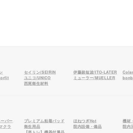
ン
セイリン/SEIRIN
伊藤超短波/ITO-LATER
Col
rfit
ユニコ/UNICO
ミューラー/MUELLER
bon
西尾衛生材料
ペーパー
プレミアム粘着パッド
ほねつぎHot
機材
マクラ
衛生用品
院内設備・備品
院内
【楽トレ】機器付属品