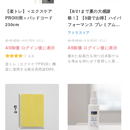
【楽トレ】＜エクスケア
【8/21まで夏の大感謝
PROIII用＞パッドコード
祭！】【5袋でお得】ハイパ
230cm
フォーマンス プレミアム粘
着パッド＜中・50mm角型
アトラストア
＞ 4枚1組
2,750
3,520
AS卸価 ログイン後に表示
AS卸価 ログイン後に表示
優れた粘着力を持つ日本製ゲル
4.0
を厚みを持たせて使用した業務
楽トレ（エクスケアPRO3）機
用のEMS粘着パッドです。
器に使用する複合高周波EMSエ
クスケア【楽トレ】用パッドコ
ードです。