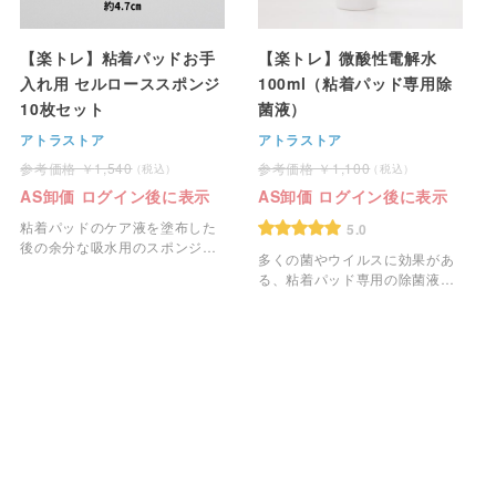
【楽トレ】粘着パッドお手
【楽トレ】微酸性電解水
入れ用 セルローススポンジ
100ml（粘着パッド専用除
10枚セット
菌液）
アトラストア
アトラストア
1,540
1,100
AS卸価 ログイン後に表示
AS卸価 ログイン後に表示
粘着パッドのケア液を塗布した
5.0
後の余分な吸水用のスポンジに
多くの菌やウイルスに効果があ
なります。
る、粘着パッド専用の除菌液で
す。