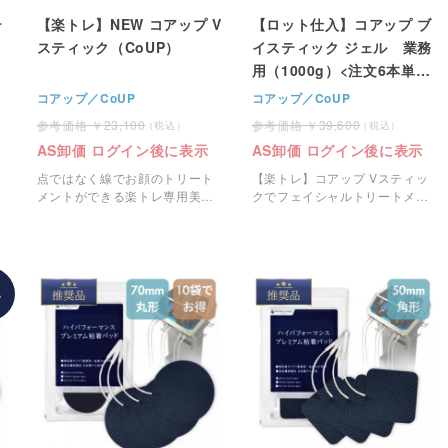
テ
【楽トレ】NEW コアップ V
【ロット仕入】コアップ ブ
スティック（CoUP）
イスティック ジェル 業務
用（1000g）<注文6本単位
>
コアップ／CoUP
コアップ／CoUP
23,100
39,600
AS卸価 ログイン後に表示
AS卸価 ログイン後に表示
点ではなく線でお顔のトリート
【楽トレ】コアップ Vスティッ
メントができる楽トレ専用美容
クでフェイシャルトリートメン
ツール「Vスティック」です。
ト行う際に使用する専用ジェル
です。
%