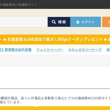
オリジナル商品
の施術家向け卸通販サイト
ASフェイスペーパ
ログイン
ほねつぎHot
鍼灸用品
オリジナル商品
サポーター
ASフェイスペーパ
専用】療養費支給申請書
フェイスペーパー
キネシオロジーテープ
楽
衛生用品
ほねつぎHot
院内消耗品
鍼灸用品
ポスター・チラシ類
サポーター
A-COMS
衛生用品
の機器付属品、楽トレ付属品を多数取り揃えたプロの施術家向けの卸サイ
揃えています。
アウトレット
院内消耗品