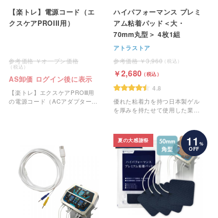
【楽トレ】電源コード（エ
ハイパフォーマンス プレミ
クスケアPROIII用）
アム粘着パッド＜大・
70mm丸型＞ 4枚1組
アトラストア
オープン価格
3,960
2,680
AS卸価 ログイン後に表示
4.8
【楽トレ】エクスケアPROⅢ用
の電源コード（ACアダプター
優れた粘着力を持つ日本製ゲル
DCコード）です。
を厚みを持たせて使用した業務
用のEMS粘着パッドです。
11
夏の大感謝祭
%
OFF