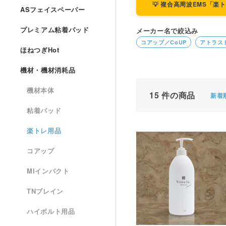
💡 複合高周波EMS「
ASフェイスペーパー
プレミアム粘着パッド
メーカー名で絞込み
コアップ／CoUP
アトラス
ほねつぎHot
機材・機材消耗品
機材本体
15
件の商品
新着
粘着パッド
楽トレ用品
コアップ
MIインパクト
TNブレイン
ハイボルト用品