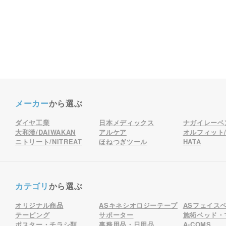
メーカー
から選ぶ
ダイヤ工業
日本メディックス
ナガイレーベ
大和漢/DAIWAKAN
アルケア
オルフィット/o
ニトリート/NITREAT
ほねつぎツール
HATA
カテゴリ
から選ぶ
オリジナル商品
ASキネシオロジーテープ
ASフェイス
テーピング
サポーター
施術ベッド・
ポスター・チラシ類
事務用品・日用品
A-COMS