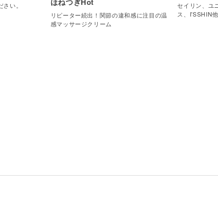
ほねつぎHot
ださい。
セイリン、ユニ
ス、I'SSHIN
リピーター続出！関節の違和感に注目の温
感マッサージクリーム