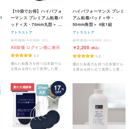
【10袋でお得】ハイパフォ
ハイパフォーマンス プレミ
パ
ーマンス プレミアム粘着パ
アム粘着パッド＜中・
粘
ッド＜大・70mm丸型＞ 4
50mm角型＞ 4枚1組
枚1組
アトラストア
アトラストア
3,960
3,520
2,200
AS卸価 ログイン後に表示
5.0
5.0
優れた粘着力を持つ日本製ゲル
優れた粘着力を持つ日本製ゲル
を厚みを持たせて使用した業務
を厚みを持たせて使用した業務
用のEMS粘着パッドです。
用のEMS粘着パッドです。
17
夏の大感謝祭
%
OFF