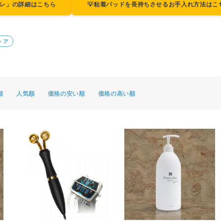
楽トレ」の詳細はこちら
💡粘着パッドを長持ちさせるお手入れ方法はこ
ポスター・チラシ類
A-COMS
トア
アウトレット
順
人気順
価格の安い順
価格の高い順