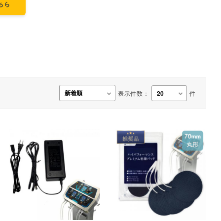
ちら
事務用品・日用品
【楽トレ】機器付属品
表示件数：
件