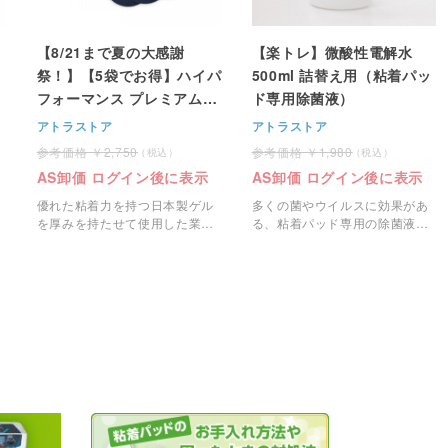
ミ
【8/21まで夏の大感謝
【楽トレ】微酸性電解水
祭！】【5袋でお得】ハイパ
500ml 詰替え用（粘着パッ
フォーマンス プレミアム粘
ド専用除菌液）
着パッド＜小・37mm丸型
アトラストア
アトラストア
＞ 4枚1組
2,750
1,980
AS卸価 ログイン後に表示
AS卸価 ログイン後に表示
優れた粘着力を持つ日本製ゲル
多くの菌やウイルスに効果があ
を厚みを持たせて使用した業務
る、粘着パッド専用の除菌液の
用のEMS粘着パッドです。
詰替え用です。