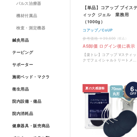
パルス治療器
【単品】コアップ ブイス
ィック ジェル 業務用
機材付属品
（1000g）
検査・測定機器
コアップ／CoUP
39,600
鍼灸用品
AS卸価 ログイン後に表示
テーピング
【楽トレ】コアップ Vスティッ
クでフェイシャルトリートメン
サポーター
ト行う際に使用する専用ジェル
です。
施術ベッド・マクラ
6
夏の大感謝祭
衛生用品
OFF
院内設備・備品
院内消耗品
健康器具・販売商品