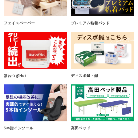
フェイスペーパー
プレミアム粘着パッド
ほねつぎHot
ディスポ鍼・鍼
5本指インソール
高田ベッド