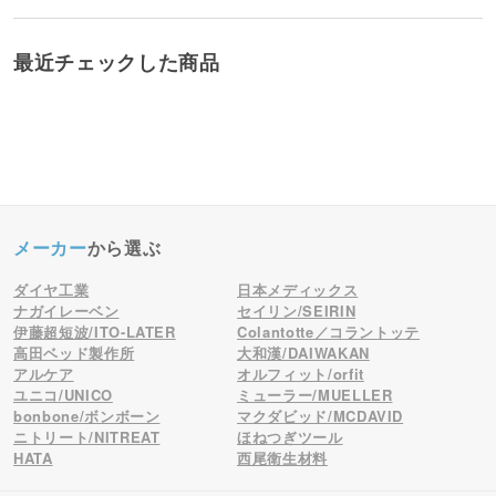
最近チェックした商品
メーカー
から選ぶ
ダイヤ工業
日本メディックス
ナガイレーベン
セイリン/SEIRIN
伊藤超短波/ITO-LATER
Colantotte／コラントッテ
高田ベッド製作所
大和漢/DAIWAKAN
アルケア
オルフィット/orfit
ユニコ/UNICO
ミューラー/MUELLER
bonbone/ボンボーン
マクダビッド/MCDAVID
ニトリート/NITREAT
ほねつぎツール
HATA
西尾衛生材料