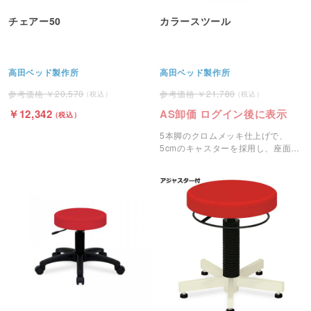
チェアー50
カラースツール
高田ベッド製作所
高田ベッド製作所
20,570
21,780
12,342
AS卸価 ログイン後に表示
5本脚のクロムメッキ仕上げで、
5cmのキャスターを採用し、座面は
360°回転するガスシリンダー昇降式
で接骨院、整骨院やサロンで活躍す
るスツールです。