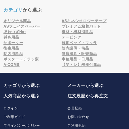
カテゴリ
から選ぶ
オリジナル商品
ASキネシオロジーテープ
ASフェイスペーパー
プレミアム粘着パッド
ほねつぎHot
機材・機材消耗品
鍼灸用品
テーピング
サポーター
施術ベッド・マクラ
衛生用品
院内設備・備品
院内消耗品
健康器具・販売商品
ポスター・チラシ類
事務用品・日用品
A-COMS
【楽トレ】機器付属品
カテゴリから選ぶ
メーカー
から選ぶ
人気商品から選ぶ
注文履歴から再注文
ログイン
会員登録
ご利用ガイド
お問い合わせ
プライバシーポリシー
ご利用規約