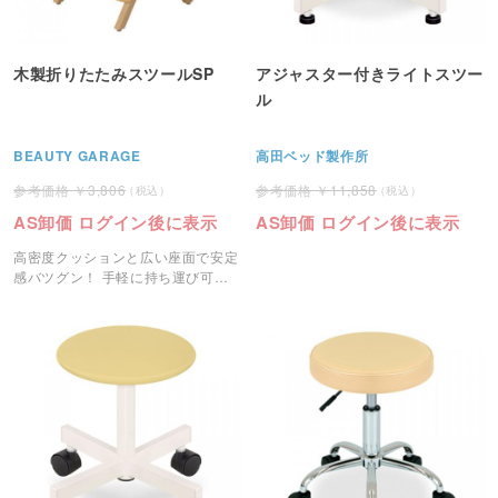
木製折りたたみスツールSP
アジャスター付きライトスツー
ル
BEAUTY GARAGE
高田ベッド製作所
3,806
11,858
AS卸価 ログイン後に表示
AS卸価 ログイン後に表示
高密度クッションと広い座面で安定
感バツグン！ 手軽に持ち運び可能
な折りたたみ式スツール