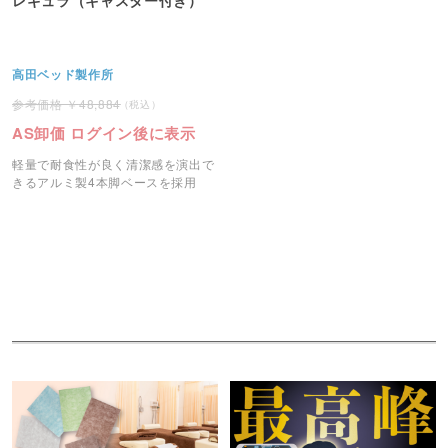
高田ベッド製作所
48,884
AS卸価 ログイン後に表示
軽量で耐食性が良く清潔感を演出で
きるアルミ製4本脚ベースを採用