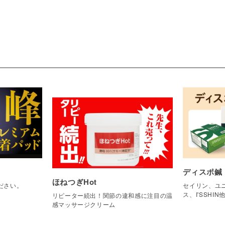
ディスポ鍼
ほねつぎHot
ださい。
セイリン、ユニ
ス、I'SSHIN
リピーター続出！関節の違和感に注目の温
感マッサージクリーム