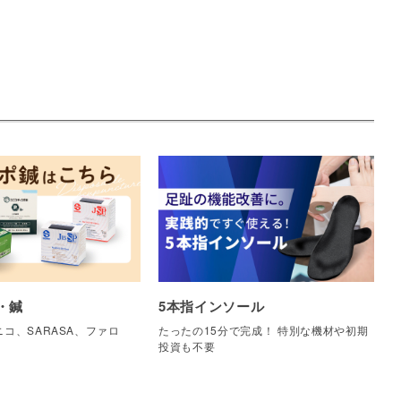
・鍼
5本指インソール
コ、SARASA、ファロ
たったの15分で完成！ 特別な機材や初期
他
投資も不要