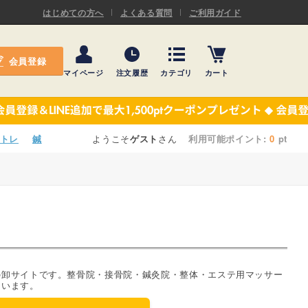
ASキネシオロジーテープ
はじめての方へ
よくある質問
ご利用ガイド
ー
プレミアム粘着パッド
会員登録
機材・機材消耗品
マイページ
注文履歴
カテゴリ
カート
テーピング
ASキネシオロジーテープ
施術ベッド・マクラ
ー
プレミアム粘着パッド
トレ
鍼
ようこそ
ゲスト
さん
利用可能ポイント:
0
pt
院内設備・備品
機材・機材消耗品
健康器具・販売商品
テーピング
事務用品・日用品
施術ベッド・マクラ
【楽トレ】機器付属品
院内設備・備品
の卸サイトです。整骨院・接骨院・鍼灸院・整体・エステ用マッサー
ています。
健康器具・販売商品