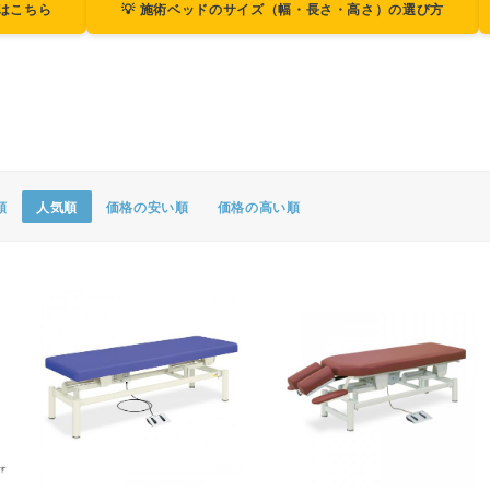
ジはこちら
💡 施術ベッドのサイズ（幅・長さ・高さ）の選び方
ポスター・チラシ類
A-COMS
アウトレット
順
人気順
価格の安い順
価格の高い順