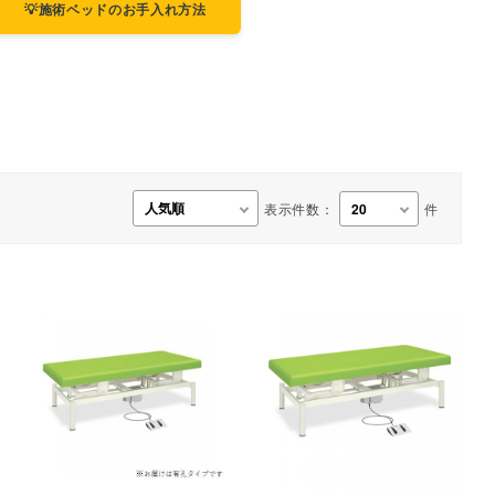
💡施術ベッドのお手入れ方法
事務用品・日用品
【楽トレ】機器付属品
表示件数：
件