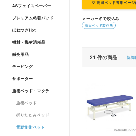
💡 高田ベッド専用ペー
ASフェイスペーパー
プレミアム粘着パッド
メーカー名で絞込み
高田ベッド製作所
ほねつぎHot
機材・機材消耗品
鍼灸用品
21
件の商品
新着
テーピング
サポーター
施術ベッド・マクラ
施術ベッド
折りたたみベッド
電動施術ベッド