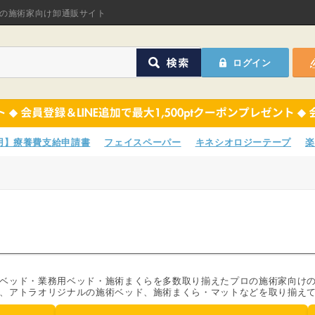
オリジナル商品
の施術家向け卸通販サイト
ASフェイスペーパ
ログイン
ほねつぎHot
鍼灸用品
オリジナル商品
サポーター
ASフェイスペーパ
専用】療養費支給申請書
フェイスペーパー
キネシオロジーテープ
楽
衛生用品
ほねつぎHot
院内消耗品
鍼灸用品
ポスター・チラシ類
サポーター
A-COMS
衛生用品
ベッド・業務用ベッド・施術まくらを多数取り揃えたプロの施術家向け
、アトラオリジナルの施術ベッド、施術まくら・マットなどを取り揃え
アウトレット
院内消耗品