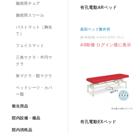
施術用チェア
有孔電動ARベッド
施術用スツール
バストマット（胸当
高田ベッド製作所
て）
311,575
AS卸価 ログイン後に表示
フェイスマット
三角マクラ・半円マ
クラ
角マクラ・額マクラ
ベッドシーツ・カバ
ー類
衛生用品
院内設備・備品
有孔電動EXベッド
院内消耗品