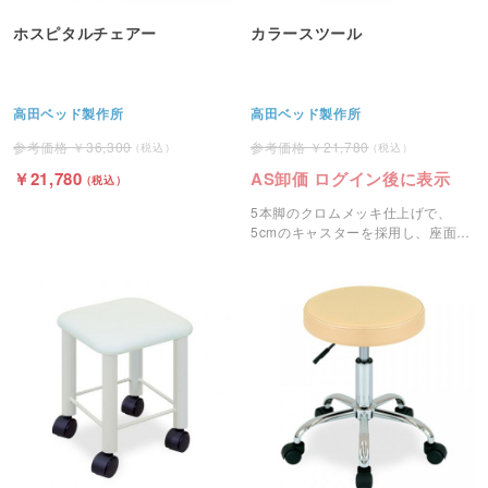
ホスピタルチェアー
カラースツール
高田ベッド製作所
高田ベッド製作所
36,300
21,780
21,780
AS卸価 ログイン後に表示
5本脚のクロムメッキ仕上げで、
5cmのキャスターを採用し、座面は
360°回転するガスシリンダー昇降式
で接骨院、整骨院やサロンで活躍す
るスツールです。