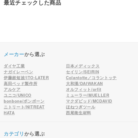
最近チェックした商品
メーカー
から選ぶ
ダイヤ工業
日本メディックス
ナガイレーベン
セイリン/SEIRIN
伊藤超短波/ITO-LATER
Colantotte／コラントッテ
高田ベッド製作所
大和漢/DAIWAKAN
アルケア
オルフィット/orfit
ユニコ/UNICO
ミューラー/MUELLER
bonbone/ボンボーン
マクダビッド/MCDAVID
ニトリート/NITREAT
ほねつぎツール
HATA
西尾衛生材料
カテゴリ
から選ぶ