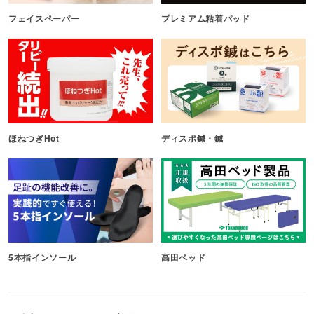
フェイスペーパー
プレミアム粘着パッド
ほねつぎHot
ディスポ鍼・鍼
5本指インソール
高田ベッド