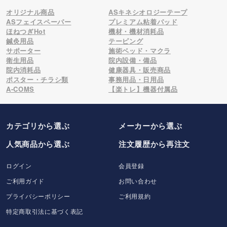
オリジナル商品
ASキネシオロジーテープ
ASフェイスペーパー
プレミアム粘着パッド
ほねつぎHot
機材・機材消耗品
鍼灸用品
テーピング
サポーター
施術ベッド・マクラ
衛生用品
院内設備・備品
院内消耗品
健康器具・販売商品
ポスター・チラシ類
事務用品・日用品
A-COMS
【楽トレ】機器付属品
カテゴリから選ぶ
メーカー
から選ぶ
人気商品から選ぶ
注文履歴から再注文
ログイン
会員登録
ご利用ガイド
お問い合わせ
プライバシーポリシー
ご利用規約
特定商取引法に基づく表記