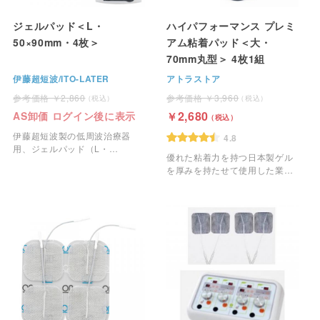
ジェルパッド＜L・
ハイパフォーマンス プレミ
50×90mm・4枚＞
アム粘着パッド＜大・
70mm丸型＞ 4枚1組
伊藤超短波/ITO-LATER
アトラストア
2,860
3,960
2,680
AS卸価 ログイン後に表示
伊藤超短波製の低周波治療器
4.8
用、ジェルパッド（L・
優れた粘着力を持つ日本製ゲル
50×90mm）です。
を厚みを持たせて使用した業務
用のEMS粘着パッドです。