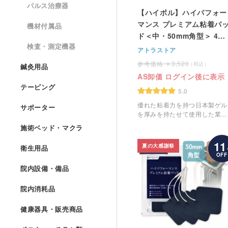
パルス治療器
【ハイボル】ハイパフォー
マンス プレミアム粘着パ
機材付属品
ド＜中・50mm角型＞ 4枚
検査・測定機器
組
アトラストア
3,520
鍼灸用品
AS卸価 ログイン後に表示
テーピング
5.0
優れた粘着力を持つ日本製ゲル
サポーター
を厚みを持たせて使用した業務
用の粘着パッドです。
施術ベッド・マクラ
11
夏の大感謝祭
衛生用品
OFF
院内設備・備品
院内消耗品
健康器具・販売商品