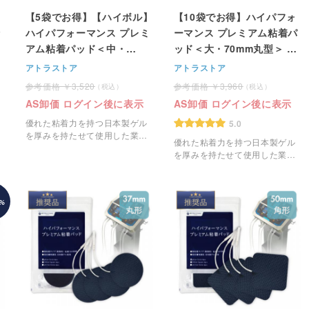
【5袋でお得】【ハイボル】
【10袋でお得】ハイパフォ
ッ
ハイパフォーマンス プレミ
ーマンス プレミアム粘着パ
1
アム粘着パッド＜中・
ッド＜大・70mm丸型＞ 4
50mm角型＞ 4枚1組
枚1組
アトラストア
アトラストア
3,520
3,960
AS卸価 ログイン後に表示
AS卸価 ログイン後に表示
優れた粘着力を持つ日本製ゲル
5.0
を厚みを持たせて使用した業務
優れた粘着力を持つ日本製ゲル
用の粘着パッドです。
を厚みを持たせて使用した業務
用のEMS粘着パッドです。
%