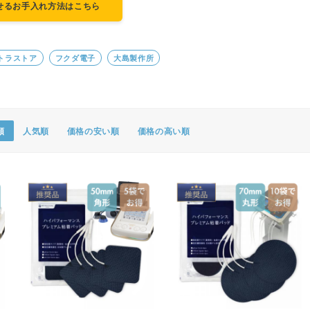
せるお手入れ方法はこちら
ポスター・チラシ類
A-COMS
トラストア
フクダ電子
大島製作所
アウトレット
順
人気順
価格の安い順
価格の高い順