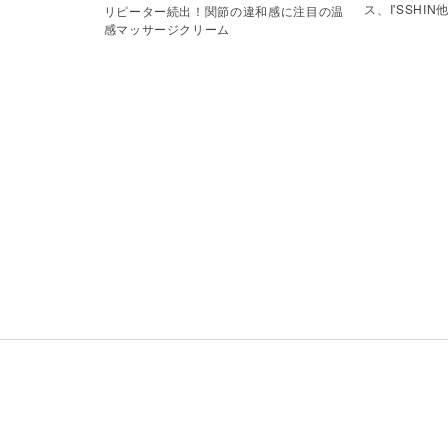
ス、I'SSHIN
リピーター続出！関節の違和感に注目の温
感マッサージクリーム