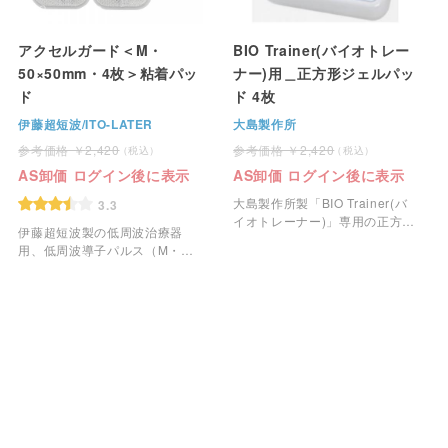
アクセルガード＜M・
BIO Trainer(バイオトレー
50×50mm・4枚＞粘着パッ
ナー)用＿正方形ジェルパッ
ド
ド 4枚
伊藤超短波/ITO-LATER
大島製作所
2,420
2,420
AS卸価 ログイン後に表示
AS卸価 ログイン後に表示
大島製作所製「BIO Trainer(バ
3.3
イオトレーナー)」専用の正方形
伊藤超短波製の低周波治療器
ジェルパットです。
用、低周波導子パルス（M・
50×50mm）です。