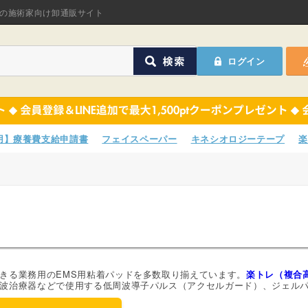
オリジナル商品
の施術家向け卸通販サイト
ASフェイスペーパ
ログイン
ほねつぎHot
鍼灸用品
オリジナル商品
サポーター
ASフェイスペーパ
専用】療養費支給申請書
フェイスペーパー
キネシオロジーテープ
楽
衛生用品
ほねつぎHot
院内消耗品
鍼灸用品
ポスター・チラシ類
サポーター
A-COMS
衛生用品
きる業務用のEMS用粘着パッドを多数取り揃えています。
楽トレ（複合高
波治療器などで使用する低周波導子パルス（アクセルガード）、ジェル
アウトレット
院内消耗品