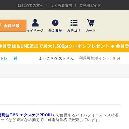
ASキネシオロジーテープ
はじめての方へ
よくある質問
ご利用ガイド
ー
プレミアム粘着パッド
会員登録
機材・機材消耗品
マイページ
注文履歴
カテゴリ
カート
テーピング
ASキネシオロジーテープ
施術ベッド・マクラ
ー
プレミアム粘着パッド
トレ
鍼
ようこそ
ゲスト
さん
利用可能ポイント:
0
pt
院内設備・備品
機材・機材消耗品
健康器具・販売商品
テーピング
事務用品・日用品
施術ベッド・マクラ
【楽トレ】機器付属品
院内設備・備品
周波EMS エクスケアPROIII）
で使用するハイパフォーマンス粘着
パッドなど豊富な品揃えで、施術所価格で販売しています。
健康器具・販売商品