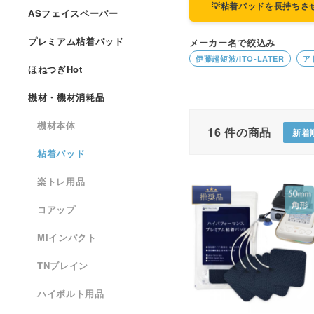
💡粘着パッドを長持ちさ
ASフェイスペーパー
プレミアム粘着パッド
メーカー名で絞込み
伊藤超短波/ITO-LATER
ア
ほねつぎHot
機材・機材消耗品
機材本体
16
件の商品
新着
粘着パッド
楽トレ用品
コアップ
MIインパクト
TNブレイン
ハイボルト用品