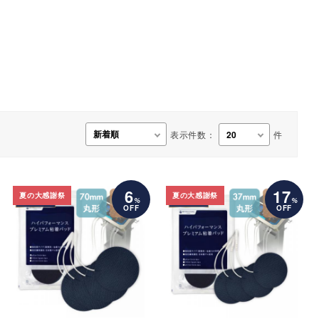
事務用品・日用品
【楽トレ】機器付属品
表示件数：
件
6
17
夏の大感謝祭
夏の大感謝祭
%
%
OFF
OFF