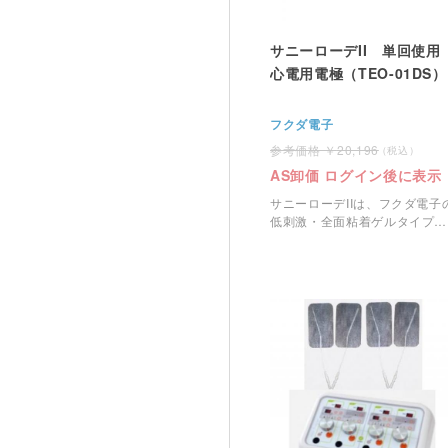
サニーローデII 単回使用
心電用電極（TEO-01DS）
フクダ電子
20,196
AS卸価 ログイン後に表示
サニーローデIIは、フクダ電子
低刺激・全面粘着ゲルタイプの
心電図用ディスポ電極です。