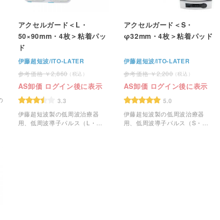
アクセルガード＜L・
アクセルガード＜S・
50×90mm・4枚＞粘着パッ
φ32mm・4枚＞粘着パッド
ド
伊藤超短波/ITO-LATER
伊藤超短波/ITO-LATER
2,860
2,200
AS卸価 ログイン後に表示
AS卸価 ログイン後に表示
の
3.3
5.0
伊藤超短波製の低周波治療器
伊藤超短波製の低周波治療器
用、低周波導子パルス（L・
用、低周波導子パルス（S・
50×90mm）です。
φ32mm）です。