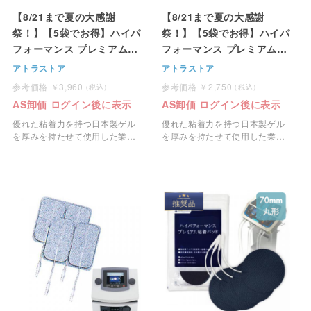
【8/21まで夏の大感謝
【8/21まで夏の大感謝
祭！】【5袋でお得】ハイパ
祭！】【5袋でお得】ハイパ
フォーマンス プレミアム粘
フォーマンス プレミアム粘
着パッド＜大・70mm丸型
着パッド＜小・37mm丸型
アトラストア
アトラストア
＞ 4枚1組
＞ 4枚1組
3,960
2,750
AS卸価 ログイン後に表示
AS卸価 ログイン後に表示
優れた粘着力を持つ日本製ゲル
優れた粘着力を持つ日本製ゲル
を厚みを持たせて使用した業務
を厚みを持たせて使用した業務
用のEMS粘着パッドです。
用のEMS粘着パッドです。