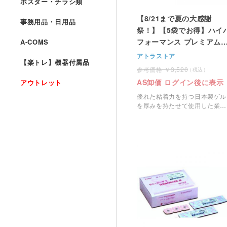
ポスター・チラシ類
【8/21まで夏の大感謝
事務用品・日用品
祭！】【5袋でお得】ハイ
フォーマンス プレミアム
A-COMS
着パッド＜中・50mm角型
アトラストア
【楽トレ】機器付属品
＞ 4枚1組
3,520
AS卸価 ログイン後に表示
アウトレット
優れた粘着力を持つ日本製ゲル
を厚みを持たせて使用した業務
用のEMS粘着パッドです。