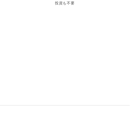
他
投資も不要