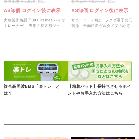
3,080
20,196
AS卸価 ログイン後に表示
AS卸価 ログイン後に表示
大島製作所製「BIO Trainer(バイオ
サニーローデIIは、フクダ電子の低
トレーナー)」専用の長方形ジェル
刺激・全面粘着ゲルタイプの心電図
パットです。
用ディスポ電極です。
複合高周波EMS「楽トレ」と
【粘着パッド】長持ちさせるポイ
は？
ントやお手入れ方法はこちら