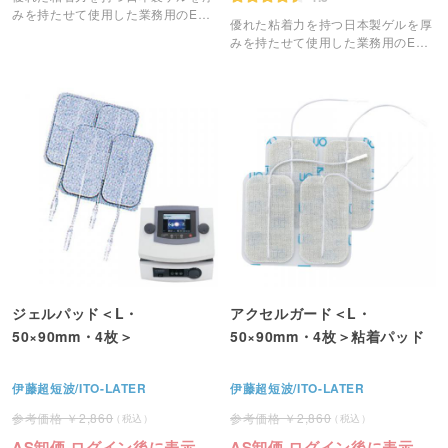
みを持たせて使用した業務用のEMS
優れた粘着力を持つ日本製ゲルを厚
粘着パッドです。
みを持たせて使用した業務用のEMS
粘着パッドです。
ジェルパッド＜L・
アクセルガード＜L・
50×90mm・4枚＞
50×90mm・4枚＞粘着パッド
伊藤超短波/ITO-LATER
伊藤超短波/ITO-LATER
2,860
2,860
AS卸価 ログイン後に表示
AS卸価 ログイン後に表示