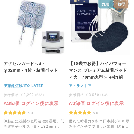
アクセルガード＜S・
【10袋でお得】ハイパフォー
φ32mm・4枚＞粘着パッド
マンス プレミアム粘着パッド
＜大・70mm丸型＞ 4枚1組
伊藤超短波/ITO-LATER
アトラストア
2,200
3,960
AS卸価 ログイン後に表示
AS卸価 ログイン後に表示
5.0
5.0
伊藤超短波製の低周波治療器用、低
優れた粘着力を持つ日本製ゲルを厚
周波導子パルス（S・φ32mm）で
みを持たせて使用した業務用のEMS
す。
粘着パッドです。