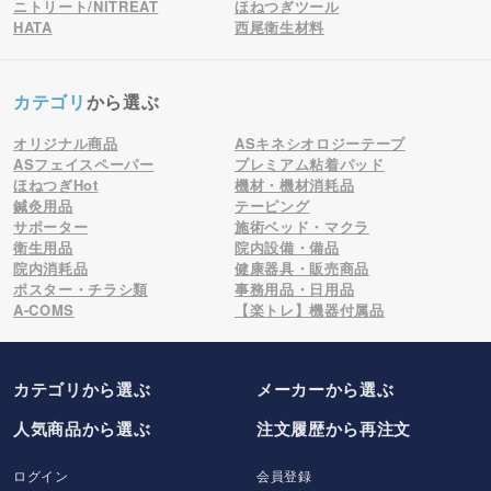
ニトリート/NITREAT
ほねつぎツール
HATA
西尾衛生材料
カテゴリ
から選ぶ
オリジナル商品
ASキネシオロジーテープ
ASフェイスペーパー
プレミアム粘着パッド
ほねつぎHot
機材・機材消耗品
鍼灸用品
テーピング
サポーター
施術ベッド・マクラ
衛生用品
院内設備・備品
院内消耗品
健康器具・販売商品
ポスター・チラシ類
事務用品・日用品
A-COMS
【楽トレ】機器付属品
カテゴリから選ぶ
メーカー
から選ぶ
人気商品から選ぶ
注文履歴から再注文
ログイン
会員登録