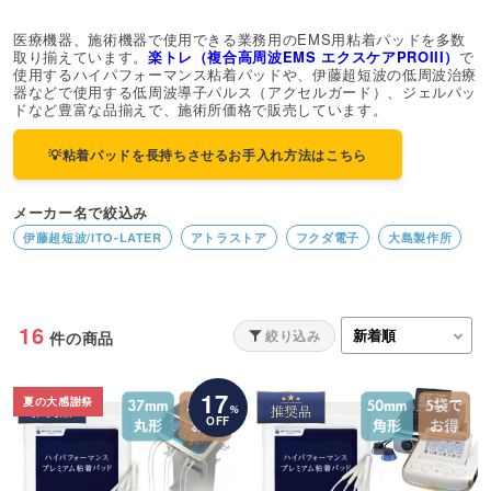
医療機器、施術機器で使用できる業務用のEMS用粘着パッドを多数
取り揃えています。
楽トレ（複合高周波EMS エクスケアPROIII）
で
使用するハイパフォーマンス粘着パッドや、伊藤超短波の低周波治療
器などで使用する低周波導子パルス（アクセルガード）、ジェルパッ
ドなど豊富な品揃えで、施術所価格で販売しています。
💡粘着パッドを長持ちさせるお手入れ方法はこちら
メーカー名で絞込み
伊藤超短波/ITO-LATER
アトラストア
フクダ電子
大島製作所
16
絞り込み
件の商品
17
夏の大感謝祭
%
OFF