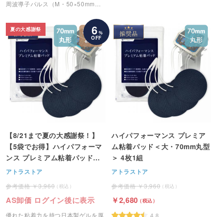
周波導子パルス（M・50×50mm）
です。
6
夏の大感謝祭
%
OFF
【8/21まで夏の大感謝祭！】
ハイパフォーマンス プレミア
【5袋でお得】ハイパフォーマ
ム粘着パッド＜大・70mm丸型
ンス プレミアム粘着パッド＜
＞ 4枚1組
大・70mm丸型＞ 4枚1組
アトラストア
アトラストア
3,960
3,960
AS卸価 ログイン後に表示
2,680
優れた粘着力を持つ日本製ゲルを厚
4.8