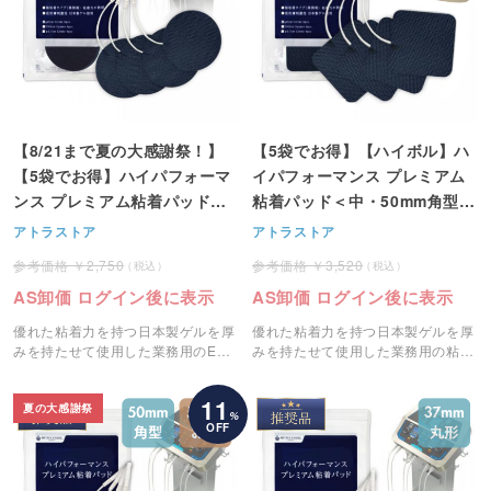
【8/21まで夏の大感謝祭！】
【5袋でお得】【ハイボル】ハ
【5袋でお得】ハイパフォーマ
イパフォーマンス プレミアム
ンス プレミアム粘着パッド＜
粘着パッド＜中・50mm角型＞
小・37mm丸型＞ 4枚1組
4枚1組
アトラストア
アトラストア
2,750
3,520
AS卸価 ログイン後に表示
AS卸価 ログイン後に表示
優れた粘着力を持つ日本製ゲルを厚
優れた粘着力を持つ日本製ゲルを厚
みを持たせて使用した業務用のEMS
みを持たせて使用した業務用の粘着
粘着パッドです。
パッドです。
11
夏の大感謝祭
%
OFF