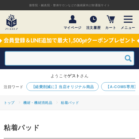
接骨院・鍼灸院・整体サロンなどの施術家向け卸通販サイト
マイページ
注文履歴
カート
メニュー
ようこそ
ゲスト
さん
【経費削減に】当店オリジナル商品
【A-COMS専用
トップ
機材・機材消耗品
粘着パッド
粘着パッド