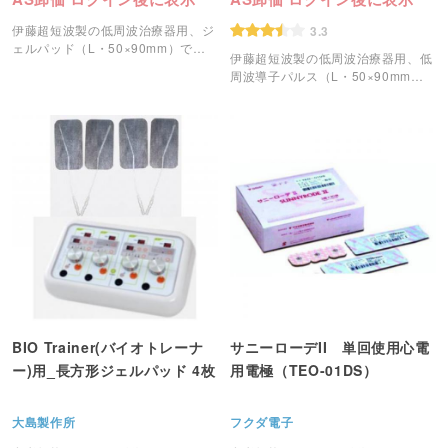
伊藤超短波製の低周波治療器用、ジ
3.3
ェルパッド（L・50×90mm）で
伊藤超短波製の低周波治療器用、低
す。
周波導子パルス（L・50×90mm）
です。
BIO Trainer(バイオトレーナ
サニーローデII 単回使用心電
ー)用_長方形ジェルパッド 4枚
用電極（TEO-01DS）
大島製作所
フクダ電子