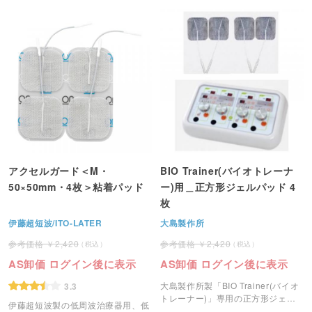
アクセルガード＜M・
BIO Trainer(バイオトレーナ
50×50mm・4枚＞粘着パッド
ー)用＿正方形ジェルパッド 4
枚
伊藤超短波/ITO-LATER
大島製作所
2,420
2,420
AS卸価 ログイン後に表示
AS卸価 ログイン後に表示
大島製作所製「BIO Trainer(バイオ
3.3
トレーナー)」専用の正方形ジェル
伊藤超短波製の低周波治療器用、低
パットです。