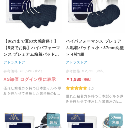
【8/21まで夏の大感謝祭！】
ハイパフォーマンス プレミア
【5袋でお得】ハイパフォーマ
ム粘着パッド＜小・37mm丸型
ンス プレミアム粘着パッド＜
＞ 4枚1組
中・50mm角型＞ 4枚1組
アトラストア
アトラストア
3,520
2,750
AS卸価 ログイン後に表示
1,980
優れた粘着力を持つ日本製ゲルを厚
5.0
みを持たせて使用した業務用のEMS
優れた粘着力を持つ日本製ゲルを厚
粘着パッドです。
みを持たせて使用した業務用のEMS
粘着パッドです。