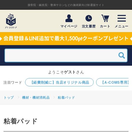
接骨院・鍼灸院・整体サロンなどの施術家向け卸通販サイト
マイページ
注文履歴
カート
メニュー
ようこそ
ゲスト
さん
【経費削減に】当店オリジナル商品
【A-COMS専用
トップ
機材・機材消耗品
粘着パッド
粘着パッド