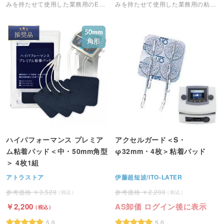
みを持たせて使用した業務用のEMS
みを持たせて使用した業務用の粘着
粘着パッドです。
パッドです。
ハイパフォーマンス プレミア
アクセルガード＜S・
ム粘着パッド＜中・50mm角型
φ32mm・4枚＞粘着パッド
＞ 4枚1組
アトラストア
伊藤超短波/ITO-LATER
3,520
2,200
2,200
AS卸価 ログイン後に表示
5.0
5.0