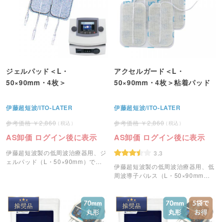
ジェルパッド＜L・
アクセルガード＜L・
50×90mm・4枚＞
50×90mm・4枚＞粘着パッド
伊藤超短波/ITO-LATER
伊藤超短波/ITO-LATER
2,860
2,860
AS卸価 ログイン後に表示
AS卸価 ログイン後に表示
伊藤超短波製の低周波治療器用、ジ
3.3
ェルパッド（L・50×90mm）で
伊藤超短波製の低周波治療器用、低
す。
周波導子パルス（L・50×90mm）
です。