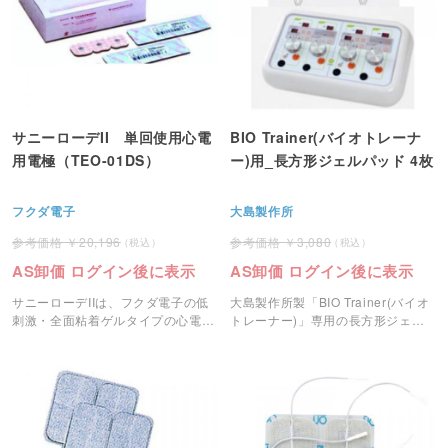
サニーローデII 単回使用心電
BIO Trainer(バイオトレーナ
用電極（TEO-01DS）
ー)用_長方形ジェルパッド 4枚
フクダ電子
大島製作所
20,196
3,080
AS卸価 ログイン後に表示
AS卸価 ログイン後に表示
サニーローデIIは、フクダ電子の低
大島製作所製「BIO Trainer(バイオ
刺激・全面粘着ゲルタイプの心電図
トレーナー)」専用の長方形ジェル
用ディスポ電極です。
パットです。