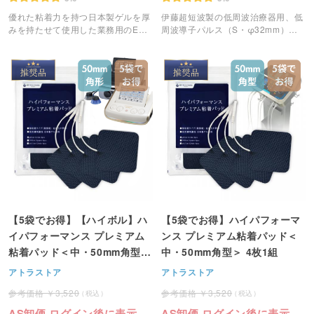
優れた粘着力を持つ日本製ゲルを厚
伊藤超短波製の低周波治療器用、低
みを持たせて使用した業務用のEMS
周波導子パルス（S・φ32mm）で
粘着パッドです。
す。
【5袋でお得】【ハイボル】ハ
【5袋でお得】ハイパフォーマ
イパフォーマンス プレミアム
ンス プレミアム粘着パッド＜
粘着パッド＜中・50mm角型＞
中・50mm角型＞ 4枚1組
4枚1組
アトラストア
アトラストア
3,520
3,520
AS卸価 ログイン後に表示
AS卸価 ログイン後に表示