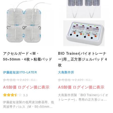
アクセルガード＜M・
BIO Trainer(バイオトレーナ
50×50mm・4枚＞粘着パッド
ー)用＿正方形ジェルパッド 4
枚
伊藤超短波/ITO-LATER
大島製作所
2,420
2,420
AS卸価 ログイン後に表示
AS卸価 ログイン後に表示
大島製作所製「BIO Trainer(バイオ
3.3
トレーナー)」専用の正方形ジェル
伊藤超短波製の低周波治療器用、低
パットです。
周波導子パルス（M・50×50mm）
です。