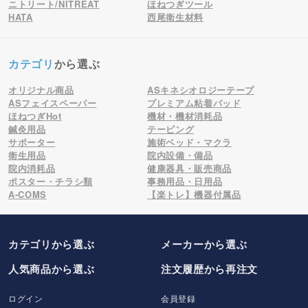
ニトリート/NITREAT
ほねつぎツール
HATA
西尾衛生材料
カテゴリ
から選ぶ
オリジナル商品
ASキネシオロジーテープ
ASフェイスペーパー
プレミアム粘着パッド
ほねつぎHot
機材・機材消耗品
鍼灸用品
テーピング
サポーター
施術ベッド・マクラ
衛生用品
院内設備・備品
院内消耗品
健康器具・販売商品
ポスター・チラシ類
事務用品・日用品
A-COMS
【楽トレ】機器付属品
カテゴリから選ぶ
メーカー
から選ぶ
人気商品から選ぶ
注文履歴から再注文
ログイン
会員登録