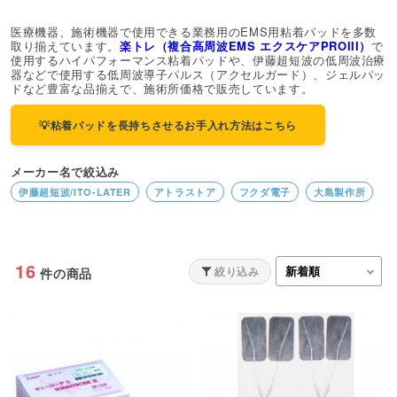
医療機器、施術機器で使用できる業務用のEMS用粘着パッドを多数
取り揃えています。
楽トレ（複合高周波EMS エクスケアPROIII）
で
使用するハイパフォーマンス粘着パッドや、伊藤超短波の低周波治療
器などで使用する低周波導子パルス（アクセルガード）、ジェルパッ
ドなど豊富な品揃えで、施術所価格で販売しています。
💡粘着パッドを長持ちさせるお手入れ方法はこちら
メーカー名で絞込み
伊藤超短波/ITO-LATER
アトラストア
フクダ電子
大島製作所
16
絞り込み
件の商品