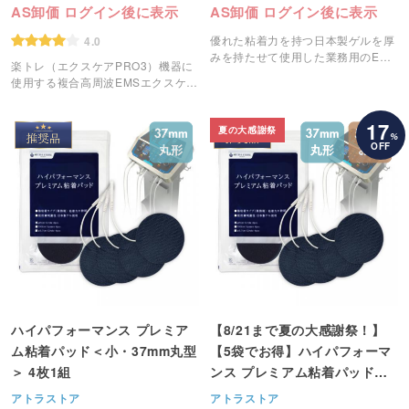
AS卸価 ログイン後に表示
AS卸価 ログイン後に表示
優れた粘着力を持つ日本製ゲルを厚
4.0
みを持たせて使用した業務用のEMS
楽トレ（エクスケアPRO3）機器に
粘着パッドです。
使用する複合高周波EMSエクスケア
【楽トレ】用パッドコードです。
17
夏の大感謝祭
%
OFF
ハイパフォーマンス プレミア
【8/21まで夏の大感謝祭！】
ム粘着パッド＜小・37mm丸型
【5袋でお得】ハイパフォーマ
＞ 4枚1組
ンス プレミアム粘着パッド＜
小・37mm丸型＞ 4枚1組
アトラストア
アトラストア