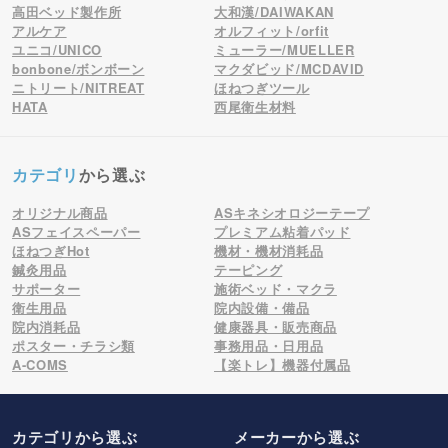
高田ベッド製作所
大和漢/DAIWAKAN
アルケア
オルフィット/orfit
ユニコ/UNICO
ミューラー/MUELLER
bonbone/ボンボーン
マクダビッド/MCDAVID
ニトリート/NITREAT
ほねつぎツール
HATA
西尾衛生材料
カテゴリ
から選ぶ
オリジナル商品
ASキネシオロジーテープ
ASフェイスペーパー
プレミアム粘着パッド
ほねつぎHot
機材・機材消耗品
鍼灸用品
テーピング
サポーター
施術ベッド・マクラ
衛生用品
院内設備・備品
院内消耗品
健康器具・販売商品
ポスター・チラシ類
事務用品・日用品
A-COMS
【楽トレ】機器付属品
カテゴリから選ぶ
メーカー
から選ぶ