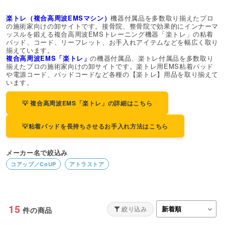
楽トレ（複合高周波EMSマシン）
機器付属品を多数取り揃えたプロ
の施術家向けの卸サイトです。接骨院、整骨院で効果的にインナーマ
ッスルを鍛える複合高周波EMSトレーニング機器「楽トレ」の粘着
パッド、コード、リーフレット、お手入れアイテムなどを幅広く取り
揃えています。
複合高周波EMS「楽トレ」
の機器付属品、楽トレ付属品を多数取り
揃えたプロの施術家向けの卸サイトです。楽トレ用EMS粘着パッド
や電源コード、パッドコードなど各種の【楽トレ】用品を取り揃えて
います。
💡 複合高周波EMS「楽トレ」の詳細はこちら
💡粘着パッドを長持ちさせるお手入れ方法はこちら
メーカー名で絞込み
コアップ／CoUP
アトラストア
15
絞り込み
件の商品