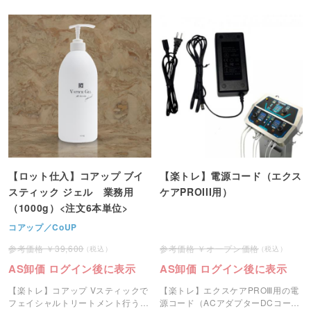
【ロット仕入】コアップ ブイ
【楽トレ】電源コード（エクス
スティック ジェル 業務用
ケアPROIII用）
（1000g）<注文6本単位>
コアップ／CoUP
39,600
オープン価格
AS卸価 ログイン後に表示
AS卸価 ログイン後に表示
【楽トレ】コアップ Vスティックで
【楽トレ】エクスケアPROⅢ用の電
フェイシャルトリートメント行う際
源コード（ACアダプターDCコー