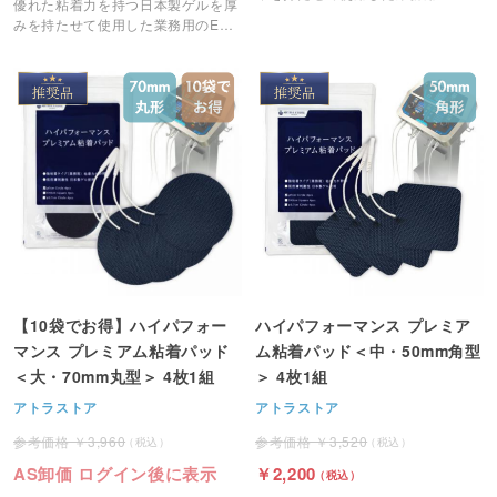
優れた粘着力を持つ日本製ゲルを厚
粘着パッドです。
みを持たせて使用した業務用のEMS
粘着パッドです。
【10袋でお得】ハイパフォー
ハイパフォーマンス プレミア
マンス プレミアム粘着パッド
ム粘着パッド＜中・50mm角型
＜大・70mm丸型＞ 4枚1組
＞ 4枚1組
アトラストア
アトラストア
3,960
3,520
AS卸価 ログイン後に表示
2,200