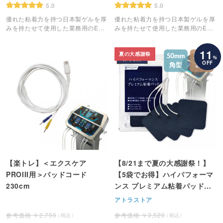
5.0
5.0
優れた粘着力を持つ日本製ゲルを厚
優れた粘着力を持つ日本製ゲルを厚
みを持たせて使用した業務用のEMS
みを持たせて使用した業務用のEMS
粘着パッドです。
粘着パッドです。
11
夏の大感謝祭
%
OFF
【楽トレ】＜エクスケア
【8/21まで夏の大感謝祭！】
PROIII用＞パッドコード
【5袋でお得】ハイパフォーマ
230cm
ンス プレミアム粘着パッド＜
中・50mm角型＞ 4枚1組
アトラストア
2,750
3,520