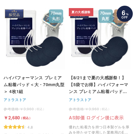
に使用する専用ジェルです。
ド）です。
6
夏の大感謝祭
%
OFF
ハイパフォーマンス プレミア
【8/21まで夏の大感謝祭！】
ム粘着パッド＜大・70mm丸型
【5袋でお得】ハイパフォーマ
＞ 4枚1組
ンス プレミアム粘着パッド＜
大・70mm丸型＞ 4枚1組
アトラストア
アトラストア
3,960
3,960
2,680
AS卸価 ログイン後に表示
優れた粘着力を持つ日本製ゲルを厚
4.8
みを持たせて使用した業務用のEMS