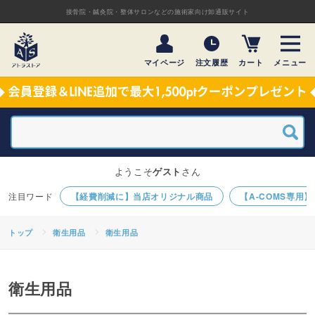
接骨院・鍼灸院・整体サロンなどの施術家向け卸通販サイト
マイページ
注文履歴
カート
メニュー
ようこそ
ゲスト
さん
【経費削減に】当店オリジナル商品
【A-COMS専用
トップ
衛生用品
衛生用品
衛生用品