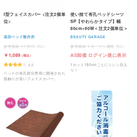
I型フェイスカバー <注文2個単
使い捨て有孔ベッドシーツ
位>
SP【やわらかタイプ】幅
80cm×90M＜注文2個単位＞
高田ベッド製作所
BEAUTY GARAGE
1,815
オープン価格
1,089
AS卸価 ログイン後に表示
1カット180cmごとにミシン目入
4.0
り！
ベッドの有孔部分専用に開発された
肌触りが良いフェイスカバー。