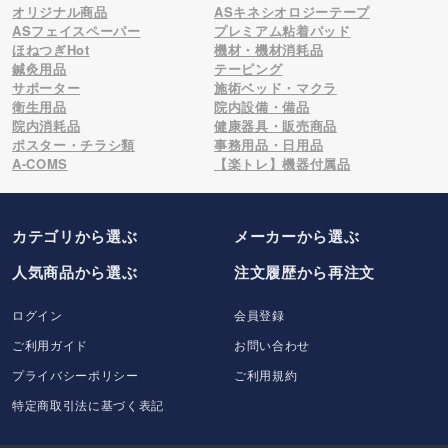
オリジナル商品
ASキネシオロジーテープ
ASフェイスペーパー
プレミアム粘着パッド
ほねつぎHot
機材・機材消耗品
鍼灸用品
テーピング
サポーター
施術ベッド・マクラ
衛生用品
院内設備・備品
院内消耗品
健康器具・販売商品
ポスター・チラシ類
事務用品・日用品
A-COMS
【楽トレ】機器付属品
カテゴリから選ぶ
メーカー
から選ぶ
人気商品から選ぶ
注文履歴から再注文
ログイン
会員登録
ご利用ガイド
お問い合わせ
プライバシーポリシー
ご利用規約
特定商取引法に基づく表記