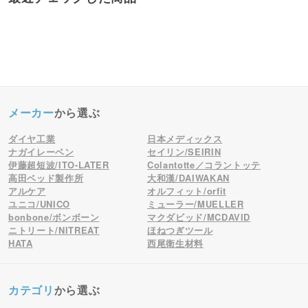
メーカー
から選ぶ
ダイヤ工業
日本メディックス
ナガイレーベン
セイリン/SEIRIN
伊藤超短波/ITO-LATER
Colantotte／コラントッテ
高田ベッド製作所
大和漢/DAIWAKAN
アルケア
オルフィット/orfit
ユニコ/UNICO
ミューラー/MUELLER
bonbone/ボンボーン
マクダビッド/MCDAVID
ニトリート/NITREAT
ほねつぎツール
HATA
西尾衛生材料
カテゴリ
から選ぶ