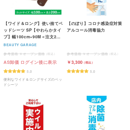
【ワイド＆ロング】使い捨てベ
【のぼり】コロナ感染症対策
ッドシーツ SP【やわらかタイ
アルコール消毒協力
プ】幅100cm×90M＜注文2個
単位＞
BEAUTY GARAGE
オープン価格
オープン価格
AS卸価 ログイン後に表示
3,300
5.0
5.0
便利なワイド＆ロングサイズのベッ
ドシーツ