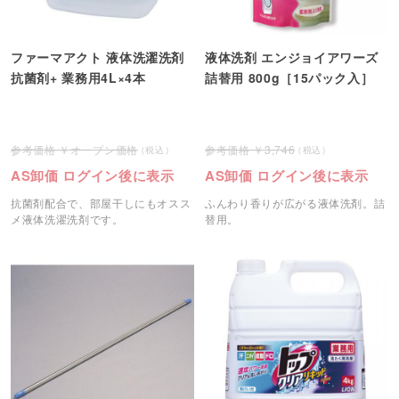
ファーマアクト 液体洗濯洗剤
液体洗剤 エンジョイアワーズ
抗菌剤+ 業務用4L×4本
詰替用 800g［15パック入］
オープン価格
3,746
AS卸価 ログイン後に表示
AS卸価 ログイン後に表示
抗菌剤配合で、部屋干しにもオスス
ふんわり香りが広がる液体洗剤。詰
メ液体洗濯洗剤です。
替用。