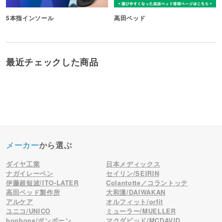
5本指インソール
高田ベッド
最近チェックした商品
メーカー
から選ぶ
ダイヤ工業
日本メディックス
ナガイレーベン
セイリン/SEIRIN
伊藤超短波/ITO-LATER
Colantotte／コラントッテ
高田ベッド製作所
大和漢/DAIWAKAN
アルケア
オルフィット/orfit
ユニコ/UNICO
ミューラー/MUELLER
bonbone/ボンボーン
マクダビッド/MCDAVID