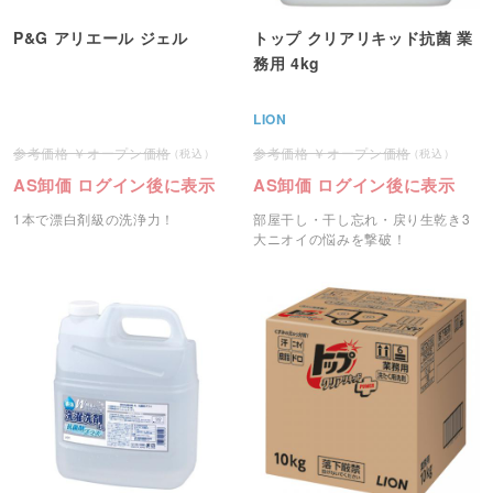
P&G アリエール ジェル
トップ クリアリキッド抗菌 業
務用 4kg
LION
オープン価格
オープン価格
AS卸価 ログイン後に表示
AS卸価 ログイン後に表示
1本で漂白剤級の洗浄力！
部屋干し・干し忘れ・戻り生乾き3
大ニオイの悩みを撃破！