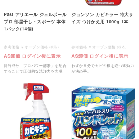
P&G アリエール ジェルボール
ジョンソン カビキラー 特大サ
プロ 部屋干し・スポーツ 本体
イズ つけかえ用 1000g 1本
1パック(14個)
オープン価格
オープン価格
AS卸価 ログイン後に表示
AS卸価 ログイン後に表示
特許成分「プロパワー酵素」を配合
わずか５分でカビの根を絶つ速効力
することで圧倒的な洗浄力を実現
が決め手。