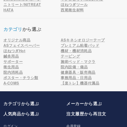
ニトリート/NITREAT
ほねつぎツール
HATA
西尾衛生材料
カテゴリ
から選ぶ
オリジナル商品
ASキネシオロジーテープ
ASフェイスペーパー
プレミアム粘着パッド
ほねつぎHot
機材・機材消耗品
鍼灸用品
テーピング
サポーター
施術ベッド・マクラ
衛生用品
院内設備・備品
院内消耗品
健康器具・販売商品
ポスター・チラシ類
事務用品・日用品
A-COMS
【楽トレ】機器付属品
カテゴリから選ぶ
メーカー
から選ぶ
人気商品から選ぶ
注文履歴から再注文
ログイン
会員登録