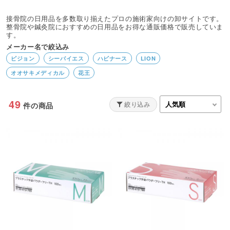
接骨院の日用品を多数取り揃えたプロの施術家向けの卸サイトです。
整骨院や鍼灸院におすすめの日用品をお得な通販価格で販売していま
す。
メーカー名で絞込み
ピジョン
シーバイエス
ハビナース
LION
オオサキメディカル
花王
49
絞り込み
件の商品