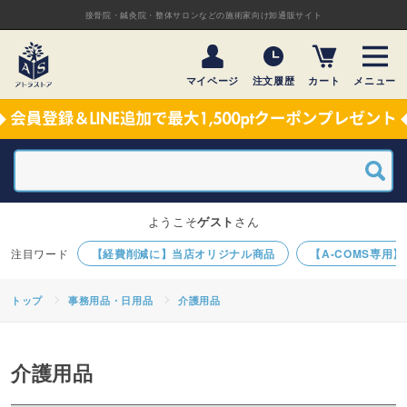
接骨院・鍼灸院・整体サロンなどの施術家向け卸通販サイト
マイページ
注文履歴
カート
メニュー
ようこそ
ゲスト
さん
【経費削減に】当店オリジナル商品
【A-COMS専用
トップ
事務用品・日用品
介護用品
介護用品