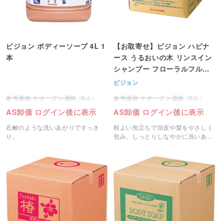
ピジョン ボディーソープ 4L 1
【お取寄せ】ピジョン ハビナ
本
ース うるおいの木 リンスイン
シャンプー フローラルフルー
ティの香り 20L 1箱
ピジョン
オープン価格
オープン価格
AS卸価 ログイン後に表示
AS卸価 ログイン後に表示
石鹸のような洗いあがりですっき
程よい泡立ちで頭皮や髪をやさしく
り。
包み、しっとりしなやかに洗いあげ
ます。