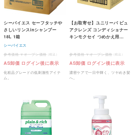
シーバイエス セーフタッチや
【お取寄せ】ユニリーバ ピュ
さしいリンスinシャンプー
アクレンズ コンディショナー
18L 1箱
キンモクセイ つめかえ用
10kg 1箱
シーバイエス
オープン価格
オープン価格
AS卸価 ログイン後に表示
AS卸価 ログイン後に表示
化粧品グレードの低刺激性アイテ
濃密ケアで一日中輝く、ツヤめき髪
ム。
へ。