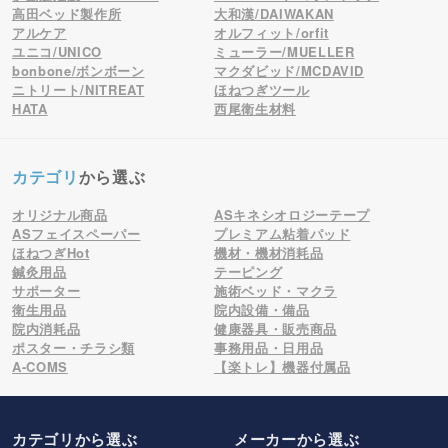
高田ベッド製作所
大和漢/DAIWAKAN
アルケア
オルフィット/orfit
ユニコ/UNICO
ミューラー/MUELLER
bonbone/ボンボーン
マクダビッド/MCDAVID
ニトリート/NITREAT
ほねつぎツール
HATA
西尾衛生材料
カテゴリ
から選ぶ
オリジナル商品
ASキネシオロジーテープ
ASフェイスペーパー
プレミアム粘着パッド
ほねつぎHot
機材・機材消耗品
鍼灸用品
テーピング
サポーター
施術ベッド・マクラ
衛生用品
院内設備・備品
院内消耗品
健康器具・販売商品
ポスター・チラシ類
事務用品・日用品
A-COMS
【楽トレ】機器付属品
カテゴリから選ぶ
メーカー
から選ぶ