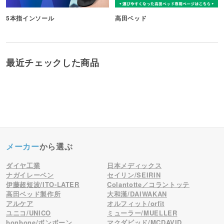
5本指インソール
高田ベッド
最近チェックした商品
メーカー
から選ぶ
ダイヤ工業
日本メディックス
ナガイレーベン
セイリン/SEIRIN
伊藤超短波/ITO-LATER
Colantotte／コラントッテ
高田ベッド製作所
大和漢/DAIWAKAN
アルケア
オルフィット/orfit
ユニコ/UNICO
ミューラー/MUELLER
bonbone/ボンボーン
マクダビッド/MCDAVID