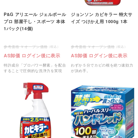
P&G アリエール ジェルボール
ジョンソン カビキラー 特大サ
プロ 部屋干し・スポーツ 本体
イズ つけかえ用 1000g 1本
1パック(14個)
オープン価格
オープン価格
AS卸価 ログイン後に表示
AS卸価 ログイン後に表示
特許成分「プロパワー酵素」を配合
わずか５分でカビの根を絶つ速効力
することで圧倒的な洗浄力を実現
が決め手。