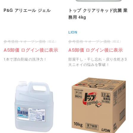
P&G アリエール ジェル
トップ クリアリキッド抗菌 業
務用 4kg
LION
オープン価格
オープン価格
AS卸価 ログイン後に表示
AS卸価 ログイン後に表示
1本で漂白剤級の洗浄力！
部屋干し・干し忘れ・戻り生乾き3
大ニオイの悩みを撃破！