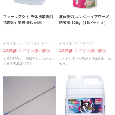
ファーマアクト 液体洗濯洗剤
液体洗剤 エンジョイアワーズ
抗菌剤+ 業務用4L×4本
詰替用 800g［15パック入］
オープン価格
3,746
AS卸価 ログイン後に表示
AS卸価 ログイン後に表示
抗菌剤配合で、部屋干しにもオスス
ふんわり香りが広がる液体洗剤。詰
メ液体洗濯洗剤です。
替用。