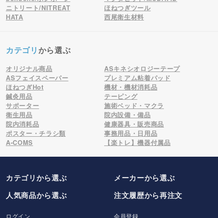
ニトリート/NITREAT
ほねつぎツール
HATA
西尾衛生材料
カテゴリ
から選ぶ
オリジナル商品
ASキネシオロジーテープ
ASフェイスペーパー
プレミアム粘着パッド
ほねつぎHot
機材・機材消耗品
鍼灸用品
テーピング
サポーター
施術ベッド・マクラ
衛生用品
院内設備・備品
院内消耗品
健康器具・販売商品
ポスター・チラシ類
事務用品・日用品
A-COMS
【楽トレ】機器付属品
カテゴリから選ぶ
メーカー
から選ぶ
人気商品から選ぶ
注文履歴から再注文
ログイン
会員登録