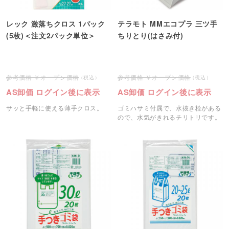
レック 激落ちクロス 1パック
テラモト MMエコプラ 三ツ手
(5枚)＜注文2パック単位＞
ちりとり(はさみ付)
オープン価格
オープン価格
AS卸価 ログイン後に表示
AS卸価 ログイン後に表示
サッと手軽に使える薄手クロス。
ゴミハサミ付属で、水抜き栓がある
ので、水気がきれるチリトリです。