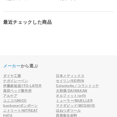
最近チェックした商品
メーカー
から選ぶ
ダイヤ工業
日本メディックス
ナガイレーベン
セイリン/SEIRIN
伊藤超短波/ITO-LATER
Colantotte／コラントッテ
高田ベッド製作所
大和漢/DAIWAKAN
アルケア
オルフィット/orfit
ユニコ/UNICO
ミューラー/MUELLER
bonbone/ボンボーン
マクダビッド/MCDAVID
ニトリート/NITREAT
ほねつぎツール
HATA
西尾衛生材料