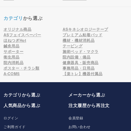
カテゴリ
から選ぶ
オリジナル商品
ASキネシオロジーテープ
ASフェイスペーパー
プレミアム粘着パッド
ほねつぎHot
機材・機材消耗品
鍼灸用品
テーピング
サポーター
施術ベッド・マクラ
衛生用品
院内設備・備品
院内消耗品
健康器具・販売商品
ポスター・チラシ類
事務用品・日用品
A-COMS
【楽トレ】機器付属品
カテゴリから選ぶ
メーカー
から選ぶ
人気商品から選ぶ
注文履歴から再注文
ログイン
会員登録
ご利用ガイド
お問い合わせ