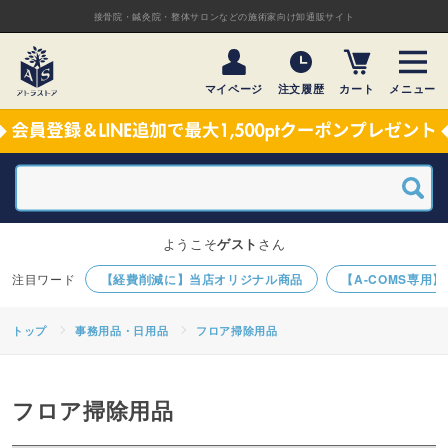
接骨院・鍼灸院・整体サロンなどの施術家向け卸通販サイト
マイページ
注文履歴
カート
メニュー
ようこそ
ゲスト
さん
【経費削減に】当店オリジナル商品
【A-COMS専用
トップ
事務用品・日用品
フロア掃除用品
フロア掃除用品