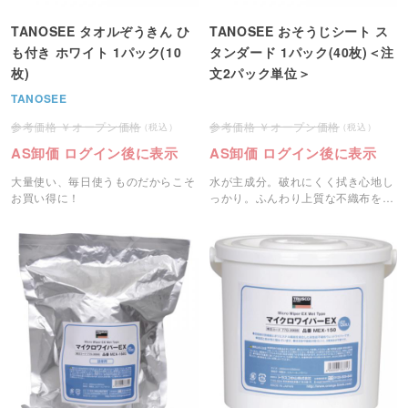
TANOSEE タオルぞうきん ひ
TANOSEE おそうじシート ス
も付き ホワイト 1パック(10
タンダード 1パック(40枚)＜注
枚)
文2パック単位＞
TANOSEE
オープン価格
オープン価格
AS卸価 ログイン後に表示
AS卸価 ログイン後に表示
大量使い、毎日使うものだからこそ
水が主成分。破れにくく拭き心地し
お買い得に！
っかり。ふんわり上質な不織布を使
用。