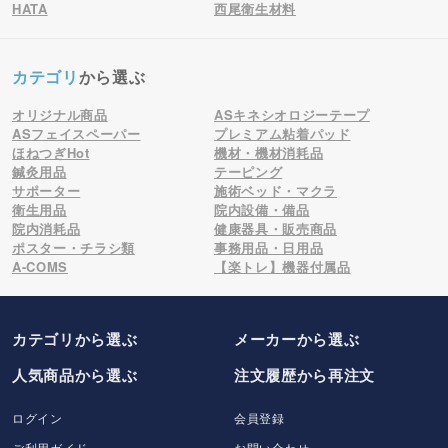
HATA
西尾衛生材料
カテゴリ
から選ぶ
オリジナル商品
ASキネシオロジーテープ
ASフェイスペーパー
プレミアム粘着パッド
ほねつぎHot
機材・機材消耗品
鍼灸用品
テーピング
サポーター
施術ベッド・マクラ
衛生用品
院内設備・備品
院内消耗品
健康器具・販売商品
ポスター・チラシ類
事務用品・日用品
A-COMS
【楽トレ】機器付属品
カテゴリから選ぶ
メーカー
から選ぶ
人気商品から選ぶ
注文履歴から再注文
ログイン
会員登録
ご利用ガイド
お問い合わせ