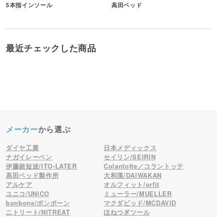
5本指インソール
高田ベッド
最近チェックした商品
メーカー
から選ぶ
ダイヤ工業
日本メディックス
ナガイレーベン
セイリン/SEIRIN
伊藤超短波/ITO-LATER
Colantotte／コラントッテ
高田ベッド製作所
大和漢/DAIWAKAN
アルケア
オルフィット/orfit
ユニコ/UNICO
ミューラー/MUELLER
bonbone/ボンボーン
マクダビッド/MCDAVID
ニトリート/NITREAT
ほねつぎツール