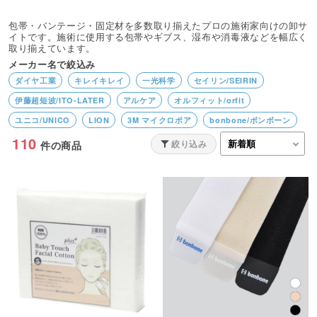
包帯・バンテージ・固定材を多数取り揃えたプロの施術家向けの卸サ
イトです。施術に使用する包帯やギブス、湿布や消毒液などを幅広く
取り揃えています。
メーカー名で絞込み
ダイヤ工業
キレイキレイ
一光科学
セイリン/SEIRIN
伊藤超短波/ITO-LATER
アルケア
オルフィット/orfit
ユニコ/UNICO
LION
3M マイクロポア
bonbone/ボンボーン
110
BEAUTY GARAGE
Finoa／フィノア
3M／スリーエム
絞り込み
件の商品
ファルマケア
オオサキメディカル
ニチバン
タカチホメディカル
西尾衛生材料
兼一薬品
アトラストア
吉田養真堂
花王