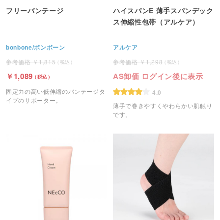
フリーバンテージ
ハイスパンE 薄手スパンデック
ス伸縮性包帯（アルケア）
bonbone/ボンボーン
アルケア
1,815
1,298
1,089
AS卸価 ログイン後に表示
固定力の高い低伸縮のバンテージタ
4.0
イプのサポーター。
薄手で巻きやすくやわらかい肌触り
です。