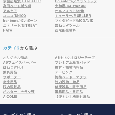
伊藤超短波/ITO-LATER
Colantotte／コラントッテ
高田ベッド製作所
大和漢/DAIWAKAN
アルケア
オルフィット/orfit
ユニコ/UNICO
ミューラー/MUELLER
bonbone/ボンボーン
マクダビッド/MCDAVID
ニトリート/NITREAT
ほねつぎツール
HATA
西尾衛生材料
カテゴリ
から選ぶ
オリジナル商品
ASキネシオロジーテープ
ASフェイスペーパー
プレミアム粘着パッド
ほねつぎHot
機材・機材消耗品
鍼灸用品
テーピング
サポーター
施術ベッド・マクラ
衛生用品
院内設備・備品
院内消耗品
健康器具・販売商品
ポスター・チラシ類
事務用品・日用品
A-COMS
【楽トレ】機器付属品
カテゴリから選ぶ
メーカー
から選ぶ