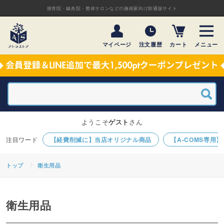
接骨院・鍼灸院・整体サロンなどの施術家向け卸通販サイト
マイページ
注文履歴
カート
メニュー
ようこそ
ゲスト
さん
【経費削減に】当店オリジナル商品
【A-COMS専用
トップ
衛生用品
衛生用品