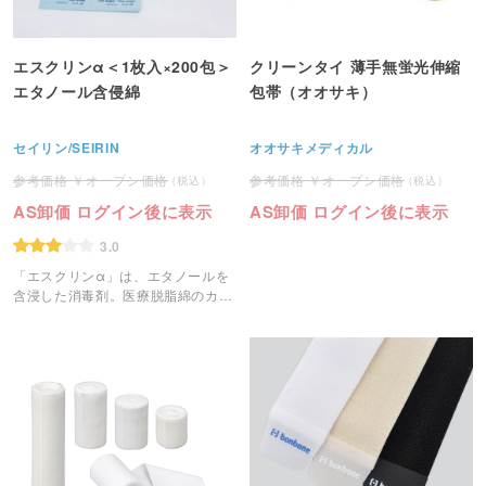
エスクリンα＜1枚入×200包＞
クリーンタイ 薄手無蛍光伸縮
エタノール含侵綿
包帯（オオサキ）
セイリン/SEIRIN
オオサキメディカル
オープン価格
オープン価格
AS卸価 ログイン後に表示
AS卸価 ログイン後に表示
3.0
「エスクリンα」は、エタノールを
含浸した消毒剤。医療脱脂綿のカッ
トシートタイプ(4cm×4cm)。