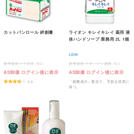
カットバンロール 絆創膏
ライオン キレイキレイ 薬用 液
体ハンドソープ 業務用 2L 1個
LION
1,936
オープン価格
AS卸価 ログイン後に表示
AS卸価 ログイン後に表示
「殺菌成分」配合で、手肌を清潔に
4.0
保つ。