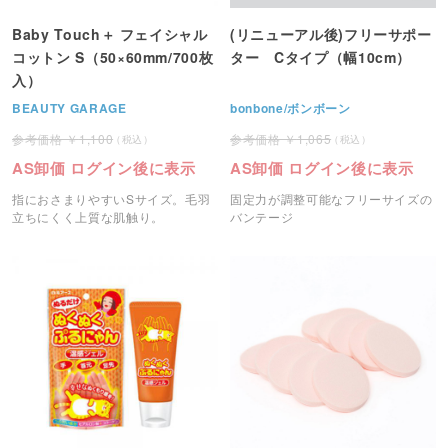
Baby Touch＋ フェイシャル
(リニューアル後)フリーサポー
コットン S（50×60mm/700枚
ター Cタイプ（幅10cm）
入）
BEAUTY GARAGE
bonbone/ボンボーン
1,100
1,065
AS卸価 ログイン後に表示
AS卸価 ログイン後に表示
指におさまりやすいSサイズ。毛羽
固定力が調整可能なフリーサイズの
立ちにくく上質な肌触り。
バンテージ