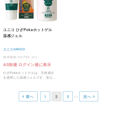
ユニコ ひざPokaホットゲル
温感ジェル
ユニコ/UNICO
2,750
AS卸価 ログイン後に表示
ひざPokaホットゲルは、天然成分
を使用した温感ジェルです。安心し
て使えるマッサージゲルです。
前へ
1
2
3
次へ