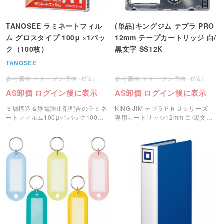
TANOSEE ラミネートフィル
(単品)キングジム テプラ PRO
ム グロスタイプ 100μ ×1パッ
12mm テープカートリッジ 白/
ク（100枚）
黒文字 SS12K
TANOSEE
オープン価格
オープン価格
AS卸価 ログイン後に表示
AS卸価 ログイン後に表示
３層構造＆静電防止剤配合のラミネ
KING JIM テプラＰＲＯシリーズ
ートフィルム100μ×1パック100枚
専用カートリッジ12mm 白/黒文字
です。
です。