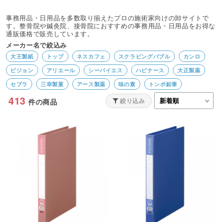
事務用品・日用品を多数取り揃えたプロの施術家向けの卸サイトで
す。整骨院や鍼灸院、接骨院におすすめの事務用品・日用品をお得な
通販価格で販売しています。
メーカー名で絞込み
大王製紙
トップ
ネスカフェ
スクラビングバブル
カンロ
ピジョン
アリエール
シーバイエス
ハビナース
大正製薬
セブラ
三幸製菓
アース製薬
味の素
トンボ鉛筆
413
ルック・ルックプラス
亀田製菓
カビキラー
パイロット
絞り込み
件の商品
ジョイ
富士フイルム
TANOSEE
エレコム/ELECOM
ブラザー
LION
Finoa／フィノア
3M／スリーエム
オオサキメディカル
ニチバン
エリエール
花王
Canon
EPSON