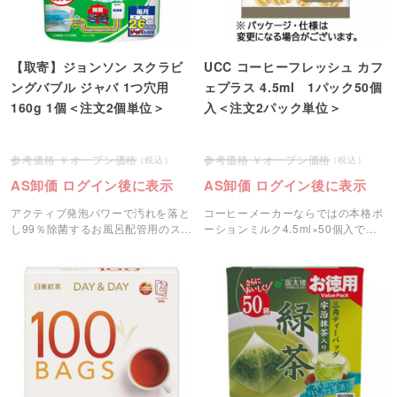
【取寄】ジョンソン スクラビ
UCC コーヒーフレッシュ カフ
ングバブル ジャバ 1つ穴用
ェプラス 4.5ml 1パック50個
160g 1個＜注文2個単位＞
入＜注文2パック単位＞
オープン価格
オープン価格
AS卸価 ログイン後に表示
AS卸価 ログイン後に表示
アクティブ発泡パワーで汚れを落と
コーヒーメーカーならではの本格ポ
し99％除菌するお風呂配管用のスク
ーションミルク4.5ml×50個入で
ラビングバブルです。
す。