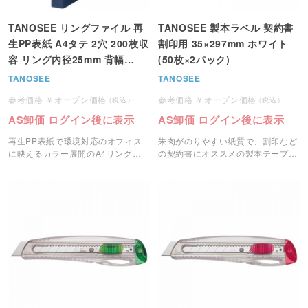
TANOSEE リングファイル 再
TANOSEE 製本ラベル 契約書
生PP表紙 A4タテ 2穴 200枚収
割印用 35×297mm ホワイト
容 リング内径25mm 背幅
(50枚×2パック)
30mm インディゴブルー＜注
TANOSEE
TANOSEE
文2個単位＞
オープン価格
オープン価格
AS卸価 ログイン後に表示
AS卸価 ログイン後に表示
再生PP表紙で環境対応のオフィス
朱肉がのりやすい紙質で、割印など
に映えるカラー展開のA4リングフ
の契約書にオススメの製本テープで
ァイルです。
す。