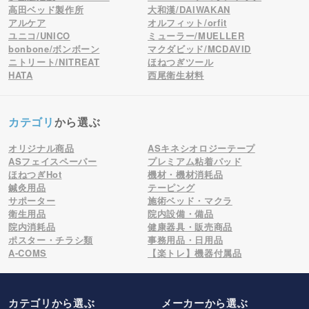
高田ベッド製作所
大和漢/DAIWAKAN
アルケア
オルフィット/orfit
ユニコ/UNICO
ミューラー/MUELLER
bonbone/ボンボーン
マクダビッド/MCDAVID
ニトリート/NITREAT
ほねつぎツール
HATA
西尾衛生材料
カテゴリ
から選ぶ
オリジナル商品
ASキネシオロジーテープ
ASフェイスペーパー
プレミアム粘着パッド
ほねつぎHot
機材・機材消耗品
鍼灸用品
テーピング
サポーター
施術ベッド・マクラ
衛生用品
院内設備・備品
院内消耗品
健康器具・販売商品
ポスター・チラシ類
事務用品・日用品
A-COMS
【楽トレ】機器付属品
カテゴリから選ぶ
メーカー
から選ぶ