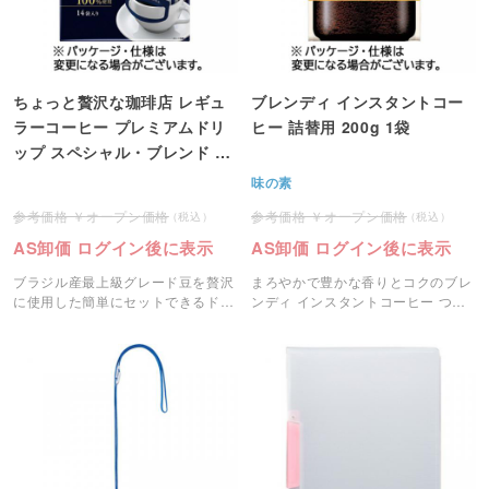
ちょっと贅沢な珈琲店 レギュ
ブレンディ インスタントコー
ラーコーヒー プレミアムドリ
ヒー 詰替用 200g 1袋
ップ スペシャル・ブレンド 1
パック(14袋)
味の素
オープン価格
オープン価格
AS卸価 ログイン後に表示
AS卸価 ログイン後に表示
ブラジル産最上級グレード豆を贅沢
まろやかで豊かな香りとコクのブレ
に使用した簡単にセットできるドリ
ンディ インスタントコーヒー つめ
ップタイプです。
かえ用200g（100杯分）です。