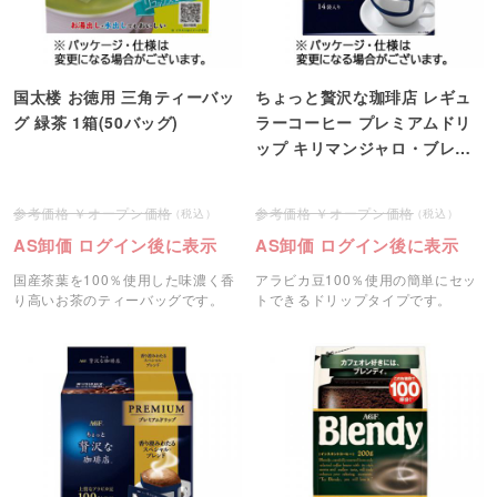
国太楼 お徳用 三角ティーバッ
ちょっと贅沢な珈琲店 レギュ
グ 緑茶 1箱(50バッグ)
ラーコーヒー プレミアムドリ
ップ キリマンジャロ・ブレン
ド 1パック(14袋)
オープン価格
オープン価格
AS卸価 ログイン後に表示
AS卸価 ログイン後に表示
国産茶葉を100％使用した味濃く香
アラビカ豆100％使用の簡単にセッ
り高いお茶のティーバッグです。
トできるドリップタイプです。