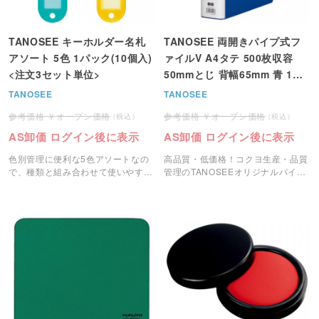
TANOSEE キーホルダー名札
TANOSEE 両開きパイプ式フ
アソート 5色 1パック(10個入)
ァイルV A4タテ 500枚収容
<注文3セット単位>
50mmとじ 背幅65mm 青 1冊
＜注文2冊単位＞
TANOSEE
TANOSEE
オープン価格
オープン価格
AS卸価 ログイン後に表示
AS卸価 ログイン後に表示
色別管理に便利な5色アソートなの
高品質・低価格！コクヨ生産・品質
で、種類と組み合わせて使いやすい
管理のTANOSEEオリジナルパイプ
キーホルダーです。
式ファイルです。