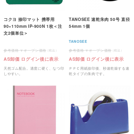
コクヨ 捺印マット 携帯用
TANOSEE 速乾朱肉 50号 直径
90×110mm IP-900N 1枚＜注
54mm 1個
文2個単位＞
TANOSEE
オープン価格
オープン価格
AS卸価 ログイン後に表示
AS卸価 ログイン後に表示
天然ゴム配合。適度に硬く、なつ印
ＰＰＣ用紙捺印後、秒速乾燥する速
しやすい。
乾タイプの朱肉です。