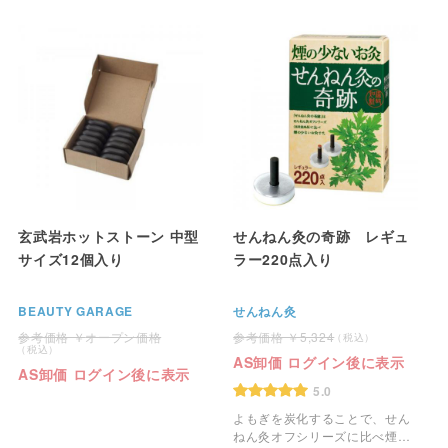
玄武岩ホットストーン 中型
せんねん灸の奇跡 レギュ
サイズ12個入り
ラー220点入り
BEAUTY GARAGE
せんねん灸
オープン価格
5,324
AS卸価 ログイン後に表示
AS卸価 ログイン後に表示
5.0
よもぎを炭化することで、せん
ねん灸オフシリーズに比べ煙の