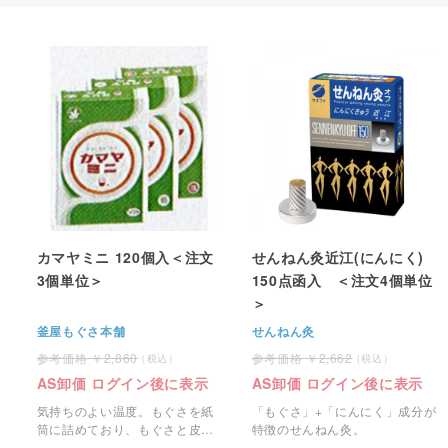
カマヤミニ 120個入＜注文
せんねん灸近江(にんにく)
3個単位＞
150点函入 ＜注文4個単位
＞
釜屋もぐさ本舗
せんねん灸
2,860
2,662
AS卸価 ログイン後に表示
AS卸価 ログイン後に表示
気持ちのよい温度。もぐさを紙
「もぐさ」+「にんにく」成分が
筒に詰めており、もぐさと皮膚
特徴のせんねん灸。
との間に紙筒で空間を作って使