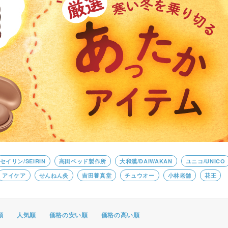
ポスター・チラシ類
A-COMS
アウトレット
セイリン/SEIRIN
高田ベッド製作所
大和漢/DAIWAKAN
ユニコ/UNICO
アイケア
せんねん灸
吉田養真堂
チュウオー
小林老舗
花王
順
人気順
価格の安い順
価格の高い順