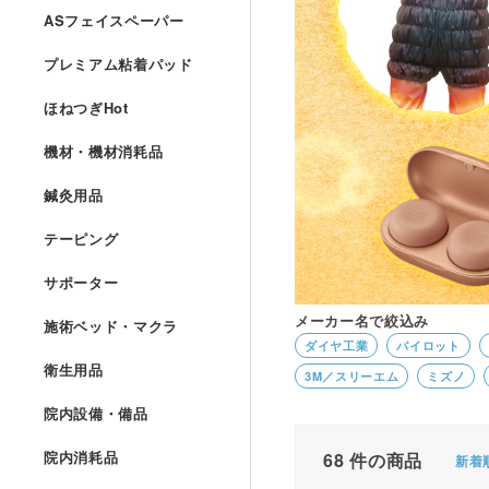
ASフェイスペーパー
プレミアム粘着パッド
ほねつぎHot
機材・機材消耗品
鍼灸用品
テーピング
サポーター
メーカー名で絞込み
施術ベッド・マクラ
ダイヤ工業
パイロット
衛生用品
3M／スリーエム
ミズノ
院内設備・備品
院内消耗品
68
件の商品
新着