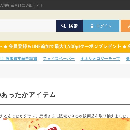
オリジナル商品
の施術家向け卸通販サイト
ASフェイスペーパ
ログイン
ほねつぎHot
鍼灸用品
オリジナル商品
サポーター
ASフェイスペーパ
専用】療養費支給申請書
フェイスペーパー
キネシオロジーテープ
楽
衛生用品
ほねつぎHot
院内消耗品
鍼灸用品
のあったかアイテム
ポスター・チラシ類
サポーター
A-COMS
衛生用品
えるあったかグッズ、患者さまに販売できる物販商品を取り揃えました
アウトレット
院内消耗品