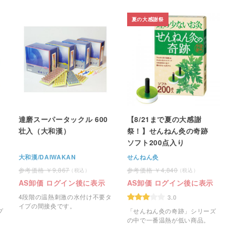
夏の大感謝祭
達磨スーパータックル 600
【8/21まで夏の大感謝
壮入（大和漢）
祭！】せんねん灸の奇跡
ソフト200点入り
大和漢/DAIWAKAN
せんねん灸
9,867
4,840
AS卸価 ログイン後に表示
AS卸価 ログイン後に表示
4段階の温熱刺激の水付け不要タ
3.0
イプの間接灸です。
プ
「せんねん灸の奇跡」シリーズ
の中で一番温熱が低い商品。