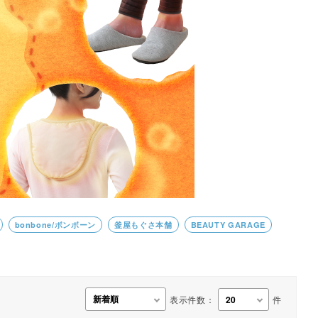
事務用品・日用品
【楽トレ】機器付属品
bonbone/ボンボーン
釜屋もぐさ本舗
BEAUTY GARAGE
表示件数：
件