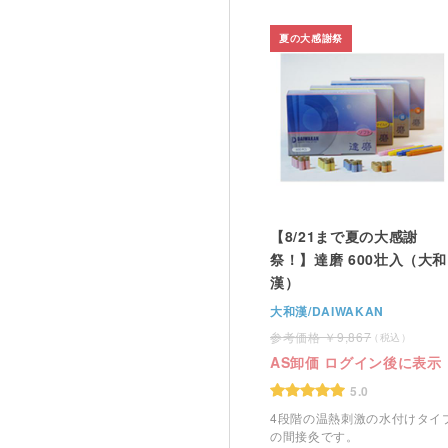
夏の大感謝祭
【8/21まで夏の大感謝
祭！】達磨 600壮入（大和
漢）
大和漢/DAIWAKAN
9,867
AS卸価 ログイン後に表示
5.0
4段階の温熱刺激の水付けタイ
の間接灸です。