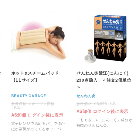
用するお灸です。
大
ホット&スチームパッド
せんねん灸近江(にんにく)
【LLサイズ】
230点函入 ＜注文2個単位
＞
BEAUTY GARAGE
せんねん灸
オープン価格
3,993
AS卸価 ログイン後に表示
AS卸価 ログイン後に表示
「もぐさ」+「にんにく」成分が
電子レンジで温めるだけでほか
特徴のせんねん灸。
ほか蒸気が出てくるホットパッ
トです。