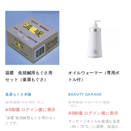
少ないお灸。
温暖 灸頭鍼用もぐさ用
オイルウォーマー（専用ボ
セット（釜屋もぐさ）
トル付）
釜屋もぐさ本舗
BEAUTY GARAGE
6,490
オープン価格
AS卸価 ログイン後に表示
AS卸価 ログイン後に表示
”温暖”灸頭鍼用もぐさ用のセッ
マッサージオイルを最適な温度
トです。
（40～70℃）に調整、保温がで