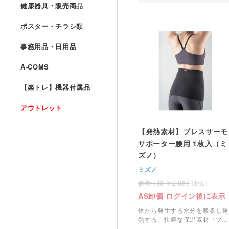
健康器具・販売商品
ポスター・チラシ類
事務用品・日用品
A-COMS
【楽トレ】機器付属品
アウトレット
【発熱素材】ブレスサーモ
サポーター腰用 1枚入（ミ
ズノ）
ミズノ
2,860
AS卸価 ログイン後に表示
体から発生する水分を吸収し発
熱する、快適な保温素材〈ブレ
スサーモ〉。