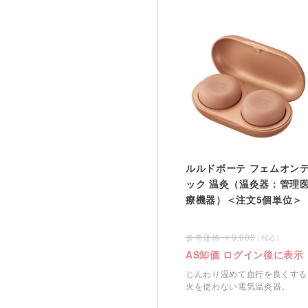
ルルドボーテ フェムオン
ック 温灸（温灸器：管理
療機器）＜注文5個単位＞
9,900
AS卸価 ログイン後に表示
じんわり温めて血行を良くする
火を使わない電気温灸器。