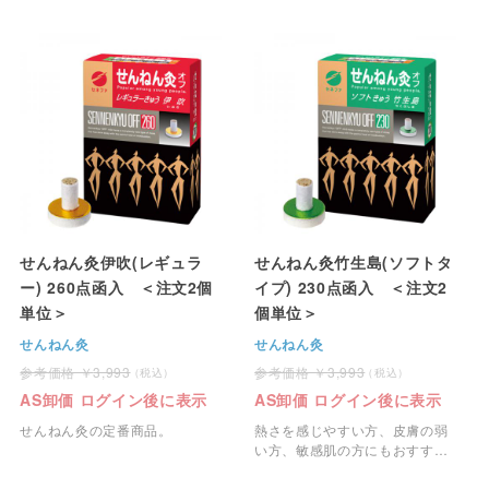
せんねん灸伊吹(レギュラ
せんねん灸竹生島(ソフトタ
ー) 260点函入 ＜注文2個
イプ) 230点函入 ＜注文2
単位＞
個単位＞
せんねん灸
せんねん灸
3,993
3,993
AS卸価 ログイン後に表示
AS卸価 ログイン後に表示
せんねん灸の定番商品。
熱さを感じやすい方、皮膚の弱
い方、敏感肌の方にもおすす
め。