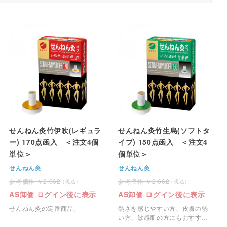
せんねん灸竹伊吹(レギュラ
せんねん灸竹生島(ソフトタ
ー) 170点函入 ＜注文4個
イプ) 150点函入 ＜注文4
単位＞
個単位＞
せんねん灸
せんねん灸
2,662
2,662
AS卸価 ログイン後に表示
AS卸価 ログイン後に表示
せんねん灸の定番商品。
熱さを感じやすい方、皮膚の弱
い方、敏感肌の方にもおすす
め。