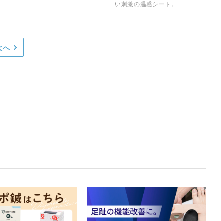
い刺激の温感シート。
次へ