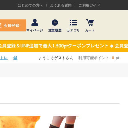
ASキネシオロジーテープ
はじめての方へ
よくある質問
ご利用ガイド
ー
プレミアム粘着パッド
会員登録
機材・機材消耗品
マイページ
注文履歴
カテゴリ
カート
テーピング
ASキネシオロジーテープ
施術ベッド・マクラ
ー
プレミアム粘着パッド
トレ
鍼
ようこそ
ゲスト
さん
利用可能ポイント:
0
pt
院内設備・備品
機材・機材消耗品
健康器具・販売商品
テーピング
事務用品・日用品
施術ベッド・マクラ
【楽トレ】機器付属品
院内設備・備品
。
健康器具・販売商品