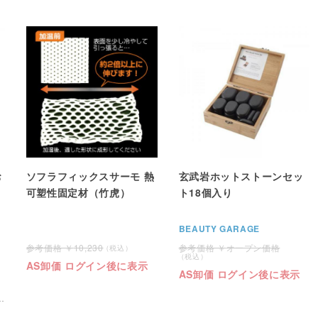
お
ソフラフィックスサーモ 熱
玄武岩ホットストーンセッ
可塑性固定材（竹虎）
ト18個入り
BEAUTY GARAGE
10,230
オープン価格
AS卸価 ログイン後に表示
AS卸価 ログイン後に表示
で