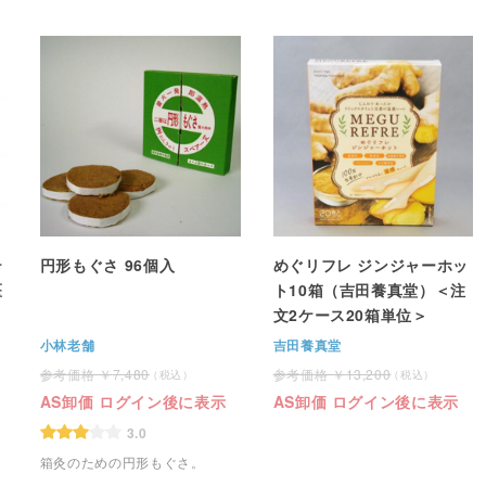
テ
円形もぐさ 96個入
めぐリフレ ジンジャーホッ
医
ト10箱（吉田養真堂）＜注
文2ケース20箱単位＞
小林老舗
吉田養真堂
7,480
13,200
AS卸価 ログイン後に表示
AS卸価 ログイン後に表示
3.0
箱灸のための円形もぐさ。