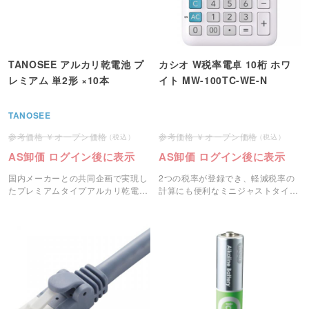
TANOSEE アルカリ乾電池 プ
カシオ W税率電卓 10桁 ホワ
レミアム 単2形 ×10本
イト MW-100TC-WE-N
TANOSEE
オープン価格
オープン価格
AS卸価 ログイン後に表示
AS卸価 ログイン後に表示
国内メーカーとの共同企画で実現し
2つの税率が登録でき、軽減税率の
たプレミアムタイプアルカリ乾電
計算にも便利なミニジャストタイプ
池。
の電卓です。