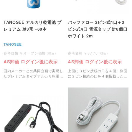
TANOSEE アルカリ乾電池 プ
バッファロー 2ピン式4口＋3
レミアム 単3形 ×60本
ピン式4口 電源タップ 計8個口
ホワイト 2m
TANOSEE
オープン価格
5,170
AS卸価 ログイン後に表示
AS卸価 ログイン後に表示
国内メーカーとの共同企画で実現し
上面に３ピン接続の口を４個、側面
たプレミアムタイプアルカリ乾電
に２ピン接続の口を４個搭載した両
池。
ピン対応の8口電源タップです。