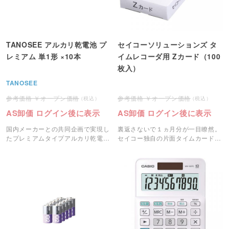
TANOSEE アルカリ乾電池 プ
セイコーソリューションズ タ
レミアム 単1形 ×10本
イムレコーダ用 Zカード（100
枚入）
TANOSEE
オープン価格
オープン価格
AS卸価 ログイン後に表示
AS卸価 ログイン後に表示
国内メーカーとの共同企画で実現し
裏返さないで１ヵ月分が一目瞭然。
たプレミアムタイプアルカリ乾電
セイコー独自の片面タイムカードで
池。
す。