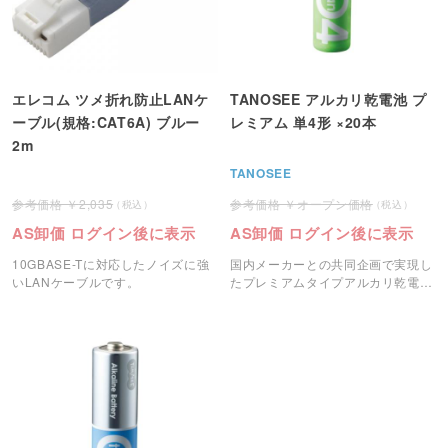
エレコム ツメ折れ防止LANケ
TANOSEE アルカリ乾電池 プ
ーブル(規格:CAT6A) ブルー
レミアム 単4形 ×20本
2m
TANOSEE
2,035
オープン価格
AS卸価 ログイン後に表示
AS卸価 ログイン後に表示
10GBASE-Tに対応したノイズに強
国内メーカーとの共同企画で実現し
いLANケーブルです。
たプレミアムタイプアルカリ乾電
池。