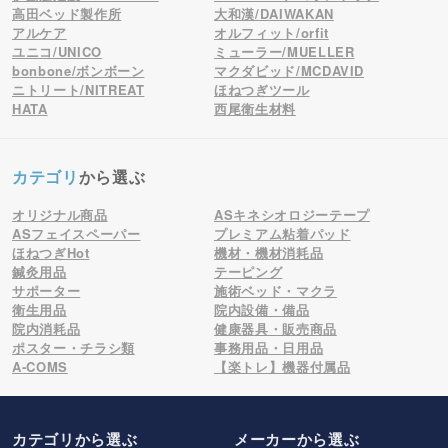
高田ベッド製作所
大和漢/DAIWAKAN
アルケア
オルフィット/orfit
ユニコ/UNICO
ミューラー/MUELLER
bonbone/ボンボーン
マクダビッド/MCDAVID
ニトリート/NITREAT
ほねつぎツール
HATA
西尾衛生材料
カテゴリ
から選ぶ
オリジナル商品
ASキネシオロジーテープ
ASフェイスペーパー
プレミアム粘着パッド
ほねつぎHot
機材・機材消耗品
鍼灸用品
テーピング
サポーター
施術ベッド・マクラ
衛生用品
院内設備・備品
院内消耗品
健康器具・販売商品
ポスター・チラシ類
事務用品・日用品
A-COMS
【楽トレ】機器付属品
カテゴリから選ぶ
メーカー
から選ぶ