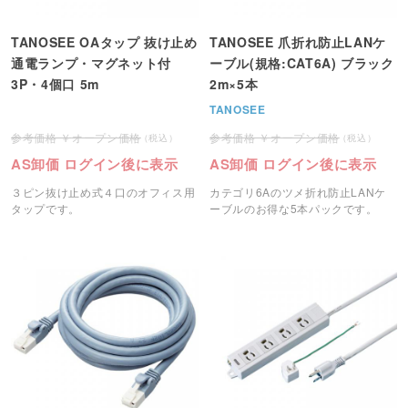
TANOSEE OAタップ 抜け止め
TANOSEE 爪折れ防止LANケ
通電ランプ・マグネット付
ーブル(規格:CAT6A) ブラック
3P・4個口 5m
2m×5本
TANOSEE
オープン価格
オープン価格
AS卸価 ログイン後に表示
AS卸価 ログイン後に表示
３ピン抜け止め式４口のオフィス用
カテゴリ6Aのツメ折れ防止LANケ
タップです。
ーブルのお得な5本パックです。