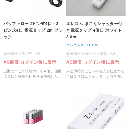
バッファロー 2ピン式4口＋3
エレコム ほこりシャッター付
ピン式4口 電源タップ 2m ブラ
き電源タップ 4個口 ホワイト
ック
3.0m
エレコム/ELECOM
5,170
オープン価格
AS卸価 ログイン後に表示
AS卸価 ログイン後に表示
上面に３ピン接続の口を４個、側面
未使用時にほこりの侵入を防止する
に２ピン接続の口を４個搭載した両
「ほこり防止シャッター」付き電源
ピン対応の8口電源タップです。
タップ4個口（3ｍ）です。