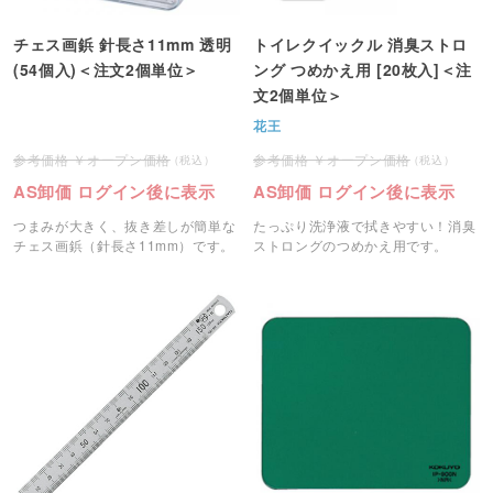
チェス画鋲 針長さ11mm 透明
トイレクイックル 消臭ストロ
(54個入)＜注文2個単位＞
ング つめかえ用 [20枚入]＜注
文2個単位＞
花王
オープン価格
オープン価格
AS卸価 ログイン後に表示
AS卸価 ログイン後に表示
つまみが大きく、抜き差しが簡単な
たっぷり洗浄液で拭きやすい！消臭
チェス画鋲（針長さ11mm）です。
ストロングのつめかえ用です。