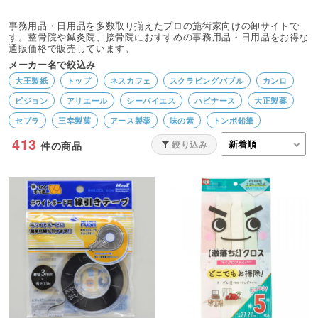
事務用品・日用品を多数取り揃えたプロの施術家向けの卸サイトで
す。整骨院や鍼灸院、接骨院におすすめの事務用品・日用品をお得な
通販価格で販売しています。
メーカー名で絞込み
大王製紙
トップ
ネスカフェ
スクラビングバブル
カンロ
ピジョン
アリエール
シーバイエス
ハビナース
大正製薬
セブラ
三幸製菓
アース製薬
味の素
トンボ鉛筆
413
ルック・ルックプラス
亀田製菓
カビキラー
パイロット
絞り込み
件の商品
ジョイ
富士フイルム
TANOSEE
エレコム/ELECOM
ブラザー
LION
Finoa／フィノア
3M／スリーエム
オオサキメディカル
ニチバン
エリエール
花王
Canon
EPSON