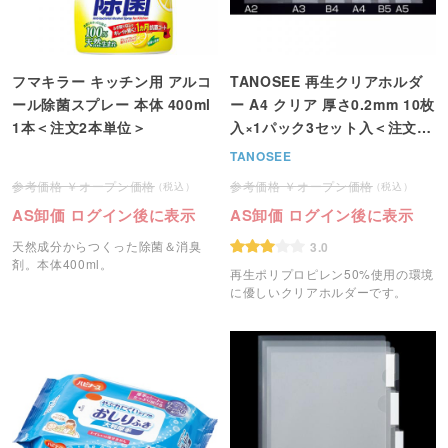
フマキラー キッチン用 アルコ
TANOSEE 再生クリアホルダ
ール除菌スプレー 本体 400ml
ー A4 クリア 厚さ0.2mm 10枚
1本＜注文2本単位＞
入×1パック3セット入＜注文2
パック単位＞
TANOSEE
オープン価格
オープン価格
AS卸価 ログイン後に表示
AS卸価 ログイン後に表示
天然成分からつくった除菌＆消臭
3.0
剤。本体400ml。
再生ポリプロピレン50%使用の環境
に優しいクリアホルダーです。