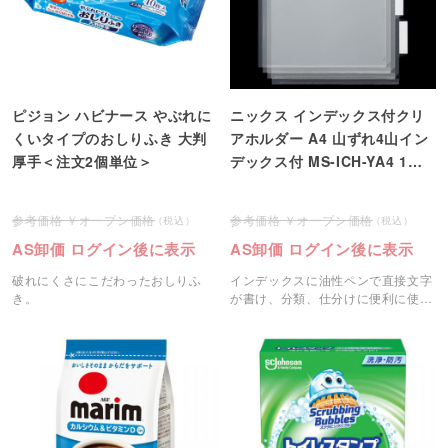
ピジョン ハビナース やぶれに
ニックス インデックス付クリ
くいタイプのおしりふき 大判
アホルダー A4 山ずれ4山イン
厚手＜注文2個単位＞
デックス付 MS-ICH-YA4 1パ
ック(3組)＜注文2パック単位＞
オープン価格
オープン価格
AS卸価 ログイン後に表示
AS卸価 ログイン後に表示
破れにくさにこだわったおしりふ
インデックスに油性ペンで直接文字
き。
が書け、分類、仕分けに便利に使
用。