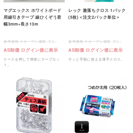
マグエックス ホワイトボード
レック 激落ちクロス 1パック
用線引きテープ 線ひくぞう君
(5枚)＜注文2パック単位＞
幅3mm×長さ13m
オープン価格
オープン価格
AS卸価 ログイン後に表示
AS卸価 ログイン後に表示
ケースを押して簡単にテープカッ
サッと手軽に使える薄手クロス。
ト。