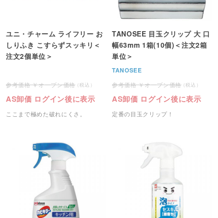
ユニ・チャーム ライフリー お
TANOSEE 目玉クリップ 大 口
しりふき こすらずスッキリ＜
幅63mm 1箱(10個)＜注文2箱
注文2個単位＞
単位＞
TANOSEE
オープン価格
オープン価格
AS卸価 ログイン後に表示
AS卸価 ログイン後に表示
ここまで極めた破れにくさ。
定番の目玉クリップ！