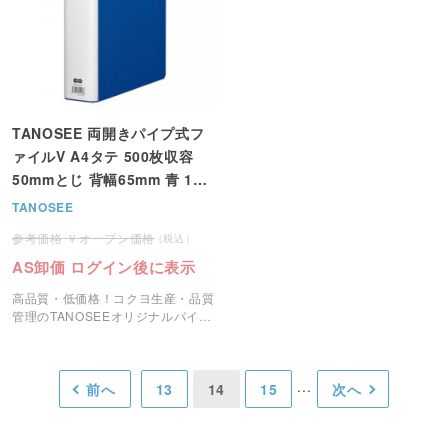
TANOSEE 両開きパイプ式フ
ァイルV A4タテ 500枚収容
50mmとじ 背幅65mm 青 1冊
＜注文2冊単位＞
TANOSEE
オープン価格
AS卸価 ログイン後に表示
高品質・低価格！コクヨ生産・品質
管理のTANOSEEオリジナルパイプ
式ファイルです。
前へ
13
14
15
次へ