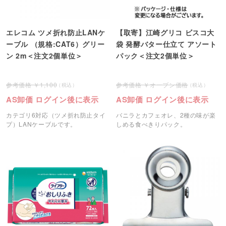
エレコム ツメ折れ防止LANケ
【取寄】江崎グリコ ビスコ大
ーブル （規格:CAT6）グリー
袋 発酵バター仕立て アソート
ン 2m＜注文2個単位＞
パック＜注文2個単位＞
1,100
オープン価格
AS卸価 ログイン後に表示
AS卸価 ログイン後に表示
カテゴリ6対応（ツメ折れ防止タイ
バニラとカフェオレ、2種の味が楽
プ）LANケーブルです。
しめる食べきりパック。