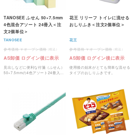
TANOSEE ふせん 50×7.5mm
花王 リリーフ トイレに流せる
4色混合アソート 24冊入＜注
おしりふき＜注文2個単位＞
文2個単位＞
TANOSEE
花王
オープン価格
オープン価格
AS卸価 ログイン後に表示
AS卸価 ログイン後に表示
見出しなどに便利な付箋（ふせん）
使用後の始末がとても簡単な流せる
50×7.5mmの4色アソート24冊入り
タイプのおしりふきです。
です。