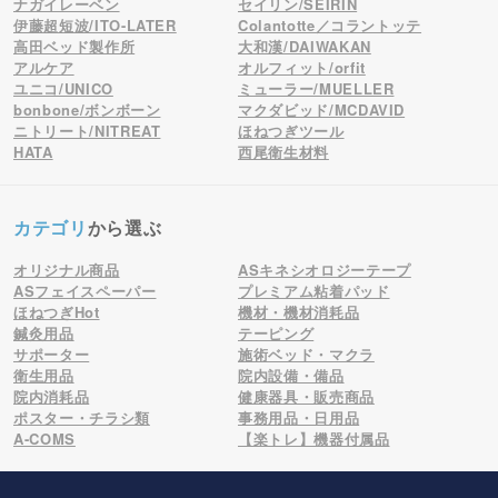
ナガイレーベン
セイリン/SEIRIN
伊藤超短波/ITO-LATER
Colantotte／コラントッテ
高田ベッド製作所
大和漢/DAIWAKAN
アルケア
オルフィット/orfit
ユニコ/UNICO
ミューラー/MUELLER
bonbone/ボンボーン
マクダビッド/MCDAVID
ニトリート/NITREAT
ほねつぎツール
HATA
西尾衛生材料
カテゴリ
から選ぶ
オリジナル商品
ASキネシオロジーテープ
ASフェイスペーパー
プレミアム粘着パッド
ほねつぎHot
機材・機材消耗品
鍼灸用品
テーピング
サポーター
施術ベッド・マクラ
衛生用品
院内設備・備品
院内消耗品
健康器具・販売商品
ポスター・チラシ類
事務用品・日用品
A-COMS
【楽トレ】機器付属品