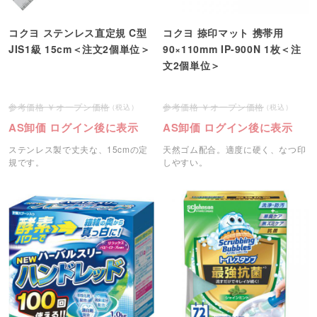
コクヨ ステンレス直定規 C型
コクヨ 捺印マット 携帯用
JIS1級 15cm＜注文2個単位＞
90×110mm IP-900N 1枚＜注
文2個単位＞
オープン価格
オープン価格
AS卸価 ログイン後に表示
AS卸価 ログイン後に表示
ステンレス製で丈夫な、15cmの定
天然ゴム配合。適度に硬く、なつ印
規です。
しやすい。