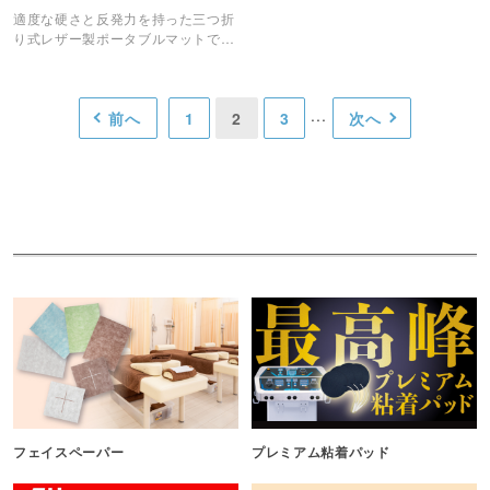
適度な硬さと反発力を持った三つ折
り式レザー製ポータブルマットで
す。
前へ
1
2
3
次へ
フェイスペーパー
プレミアム粘着パッド