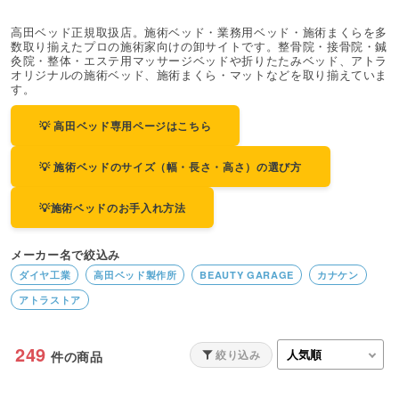
高田ベッド正規取扱店。施術ベッド・業務用ベッド・施術まくらを多
数取り揃えたプロの施術家向けの卸サイトです。整骨院・接骨院・鍼
灸院・整体・エステ用マッサージベッドや折りたたみベッド、アトラ
オリジナルの施術ベッド、施術まくら・マットなどを取り揃えていま
す。
💡 高田ベッド専用ページはこちら
💡 施術ベッドのサイズ（幅・長さ・高さ）の選び方
💡施術ベッドのお手入れ方法
メーカー名で絞込み
ダイヤ工業
高田ベッド製作所
BEAUTY GARAGE
カナケン
アトラストア
249
絞り込み
件の商品