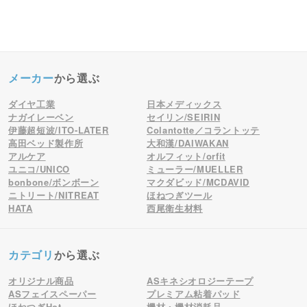
メーカー
から選ぶ
ダイヤ工業
日本メディックス
ナガイレーベン
セイリン/SEIRIN
伊藤超短波/ITO-LATER
Colantotte／コラントッテ
高田ベッド製作所
大和漢/DAIWAKAN
アルケア
オルフィット/orfit
ユニコ/UNICO
ミューラー/MUELLER
bonbone/ボンボーン
マクダビッド/MCDAVID
ニトリート/NITREAT
ほねつぎツール
HATA
西尾衛生材料
カテゴリ
から選ぶ
オリジナル商品
ASキネシオロジーテープ
ASフェイスペーパー
プレミアム粘着パッド
ほねつぎHot
機材・機材消耗品