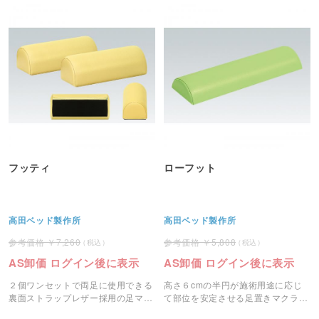
フッティ
ローフット
高田ベッド製作所
高田ベッド製作所
7,260
5,808
AS卸価 ログイン後に表示
AS卸価 ログイン後に表示
２個ワンセットで両足に使用できる
高さ６cmの半円が施術用途に応じ
裏面ストラップレザー採用の足マク
て部位を安定させる足置きマクラで
ラです。
す。