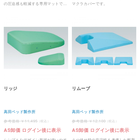
の圧迫感も軽減する専用マットで
マクラカバーです。
す。
リッジ
リムーブ
高田ベッド製作所
高田ベッド製作所
11,495
12,100
AS卸価 ログイン後に表示
AS卸価 ログイン後に表示
シンプルなデザイン形状が使いやす
うつ伏せ時の安定性を考慮した斬新