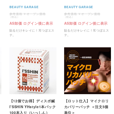
BEAUTY GARAGE
BEAUTY GARAGE
オープン価格
オープン価格
AS卸価 ログイン後に表示
AS卸価 ログイン後に表示
貼るだけキレイに！耳つぼエス
貼るだけキレイに！耳つぼエス
テ。
テ。
鍼
【12個でお得】ディスポ鍼
【ロット仕入】マイクロリ
I’SSHIN YHstyle1本パック
カバリーパッチ ＜注文5個
100本入り（いっしん）
単位＞