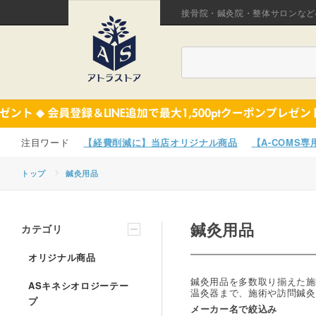
接骨院・鍼灸院・整体サロンなど
【経費削減に】当店オリジナル商品
【A-COMS
トップ
鍼灸用品
鍼灸用品
カテゴリ
オリジナル商品
鍼灸用品を多数取り揃えた施
ASキネシオロジーテー
温灸器まで、施術や訪問鍼灸
プ
メーカー名で絞込み