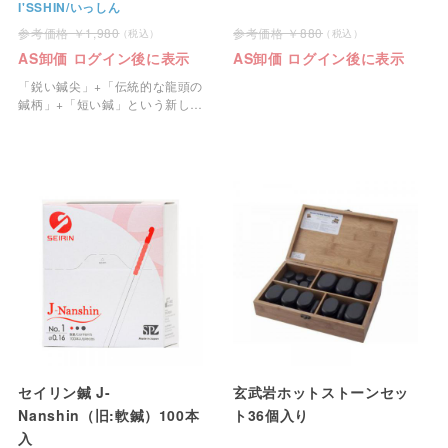
I'SSHIN/いっしん
1,980
880
AS卸価 ログイン後に表示
AS卸価 ログイン後に表示
「鋭い鍼尖」+「伝統的な龍頭の
鍼柄」+「短い鍼」という新しい
コンセプトから生まれた鍼で
す。
セイリン鍼 J-
玄武岩ホットストーンセッ
Nanshin（旧:軟鍼）100本
ト36個入り
入