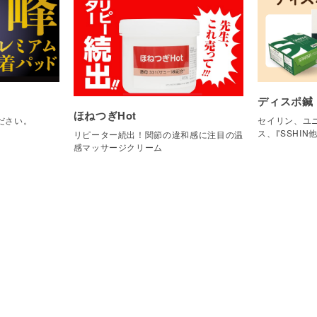
ディスポ鍼
ほねつぎHot
ださい。
セイリン、ユニ
ス、I'SSHIN
リピーター続出！関節の違和感に注目の温
感マッサージクリーム