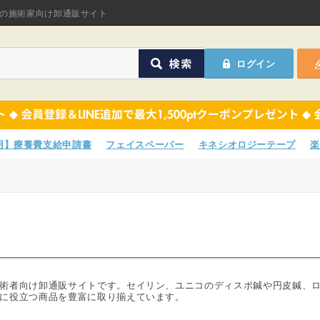
オリジナル商品
の施術家向け卸通販サイト
ASフェイスペーパ
ログイン
ほねつぎHot
鍼灸用品
オリジナル商品
サポーター
ASフェイスペーパ
専用】療養費支給申請書
フェイスペーパー
キネシオロジーテープ
楽
衛生用品
ほねつぎHot
院内消耗品
鍼灸用品
ポスター・チラシ類
サポーター
A-COMS
衛生用品
術者向け卸通販サイトです。セイリン、ユニコのディスポ鍼や円皮鍼、
に役立つ商品を豊富に取り揃えています。
アウトレット
院内消耗品