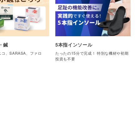
・鍼
5本指インソール
コ、SARASA、ファロ
たったの15分で完成！ 特別な機材や初期
他
投資も不要