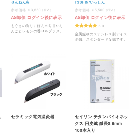
せんねん灸
I'SSHIN/いっしん
3,850
5,500
AS卸価 ログイン後に表示
AS卸価 ログイン後に表示
もぐさの香りにほんのり甘いり
5.0
んごとレモンの香りをプラス。
金属鍼柄のステンレス製デイス
ポ鍼、スタンダードな鍼です。
製
セラミック電気温灸器
セイリン チタンパイオネッ
クス 円皮鍼 鍼長0.6mm
100本入り