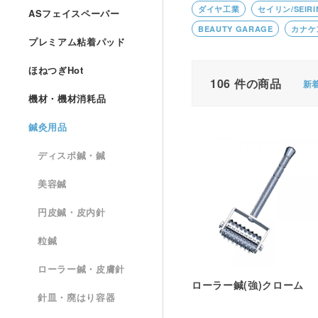
ダイヤ工業
セイリン/SEIRI
ASフェイスペーパー
BEAUTY GARAGE
カナケ
プレミアム粘着パッド
ほねつぎHot
106
件の商品
新
機材・機材消耗品
鍼灸用品
ディスポ鍼・鍼
美容鍼
円皮鍼・皮内針
粒鍼
ローラー鍼・皮膚針
ローラー鍼(強)クローム
針皿・廃はり容器