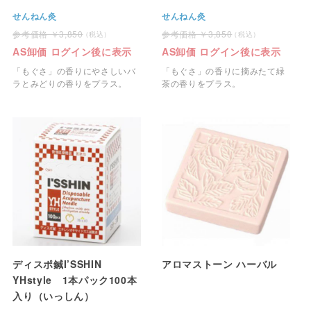
せんねん灸
せんねん灸
3,850
3,850
AS卸価 ログイン後に表示
AS卸価 ログイン後に表示
「もぐさ」の香りにやさしいバ
「もぐさ」の香りに摘みたて緑
ラとみどりの香りをプラス。
茶の香りをプラス。
ディスポ鍼I’SSHIN
アロマストーン ハーバル
YHstyle 1本パック100本
入り（いっしん）