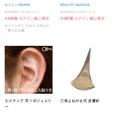
セイリン/SEIRIN
BEAUTY GARAGE
2,640
9,878
AS卸価 ログイン後に表示
AS卸価 ログイン後に表示
セイリンの”こだわり”が生んだ
「軟らかな鍼」
エスティア 耳ツボジュエリ
三角よねやま式 皮膚針
ー