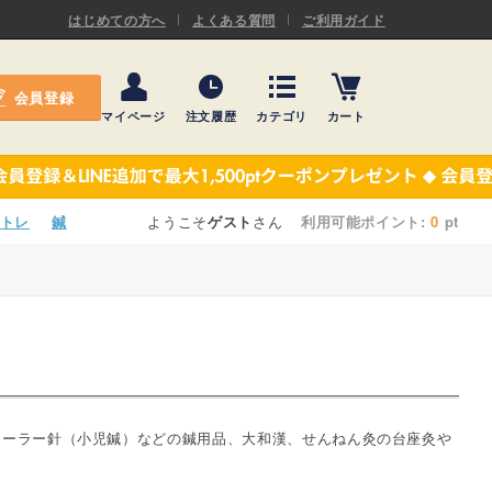
ASキネシオロジーテープ
はじめての方へ
よくある質問
ご利用ガイド
ー
プレミアム粘着パッド
会員登録
機材・機材消耗品
マイページ
注文履歴
カテゴリ
カート
テーピング
ASキネシオロジーテープ
施術ベッド・マクラ
ー
プレミアム粘着パッド
トレ
鍼
ようこそ
ゲスト
さん
利用可能ポイント:
0
pt
院内設備・備品
機材・機材消耗品
健康器具・販売商品
テーピング
事務用品・日用品
施術ベッド・マクラ
【楽トレ】機器付属品
院内設備・備品
ローラー針（小児鍼）などの鍼用品、大和漢、せんねん灸の台座灸や
健康器具・販売商品