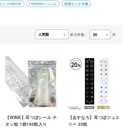
ユニコ/UNICO
I'SSHIN/いっしん
釜屋もぐさ本舗
事務用品・日用品
【楽トレ】機器付属品
表示件数：
件
【WINK】耳つぼシール チ
【あすなろ】耳つぼジュエ
タン粒 1袋100粒入り
リー 20粒