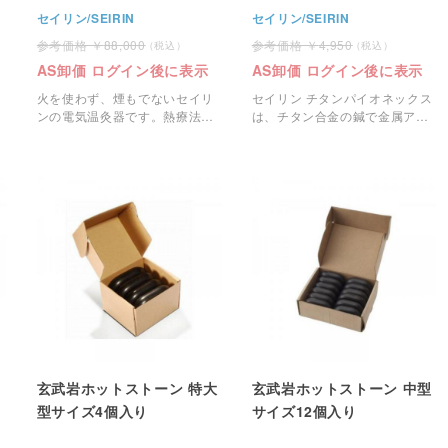
セイリン/SEIRIN
セイリン/SEIRIN
88,000
4,950
AS卸価 ログイン後に表示
AS卸価 ログイン後に表示
火を使わず、煙もでないセイリ
セイリン チタンパイオネックス
ンの電気温灸器です。熱療法治
は、チタン合金の鍼で金属アレ
療にご使用いただけます。
ルギーの患者さまにも安心して
使用できます。
玄武岩ホットストーン 特大
玄武岩ホットストーン 中型
型サイズ4個入り
サイズ12個入り