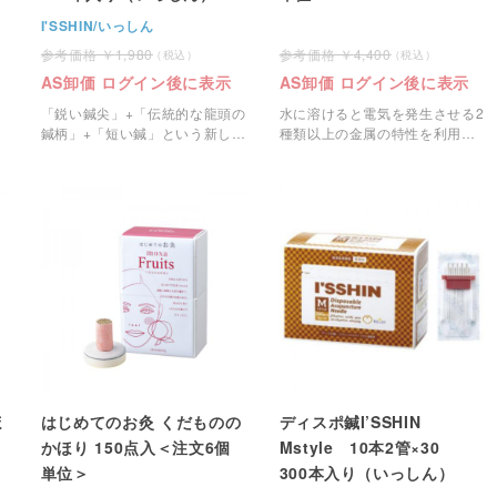
I'SSHIN/いっしん
1,980
4,400
AS卸価 ログイン後に表示
AS卸価 ログイン後に表示
「鋭い鍼尖」+「伝統的な龍頭の
水に溶けると電気を発生させる2
鍼柄」+「短い鍼」という新しい
種類以上の金属の特性を利用
コンセプト。
し、独自技術で加工したマイク
ロカレントが発生できるマイク
ロリカバリーパッチです。
ほ
はじめてのお灸 くだものの
ディスポ鍼I’SSHIN
かほり 150点入＜注文6個
Mstyle 10本2管×30
単位＞
300本入り（いっしん）