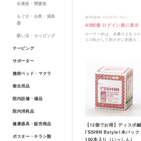
台座灸・間接灸
もぐさ・お灸・温灸
2,970
器
AS卸価 ログイン後に表示
ローラー針は、皮膚の上をコロ
吸い玉・カッピング
コロ転がして刺さずに刺激を与
える鍼。
テーピング
サポーター
施術ベッド・マクラ
衛生用品
院内設備・備品
院内消耗品
健康器具・販売商品
【12個でお得】ディスポ
I’SSHIN Bstyle1本パック
ポスター・チラシ類
100本入り（いっしん）