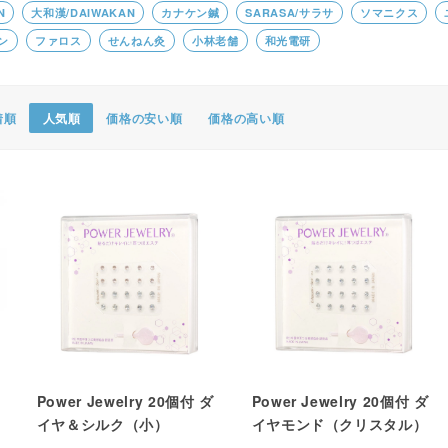
N
大和漢/DAIWAKAN
カナケン鍼
SARASA/サラサ
ソマニクス
ポスター・チラシ類
ン
ファロス
せんねん灸
小林老舗
和光電研
A-COMS
アウトレット
着順
人気順
価格の安い順
価格の高い順
Power Jewelry 20個付 ダ
Power Jewelry 20個付 ダ
イヤ＆シルク（小）
イヤモンド（クリスタル）