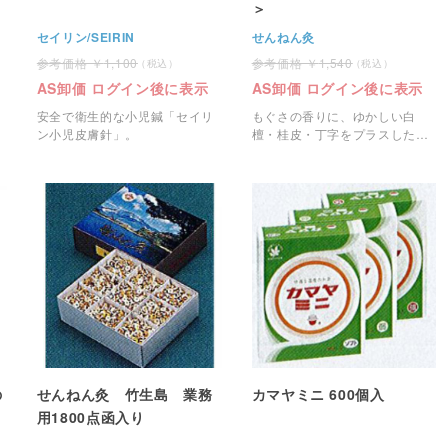
＞
セイリン/SEIRIN
せんねん灸
1,100
1,540
AS卸価 ログイン後に表示
AS卸価 ログイン後に表示
安全で衛生的な小児鍼「セイリ
もぐさの香りに、ゆかしい白
ン小児皮膚針」。
檀・桂皮・丁字をプラスした気
品高い香り。
の
せんねん灸 竹生島 業務
カマヤミニ 600個入
用1800点函入り