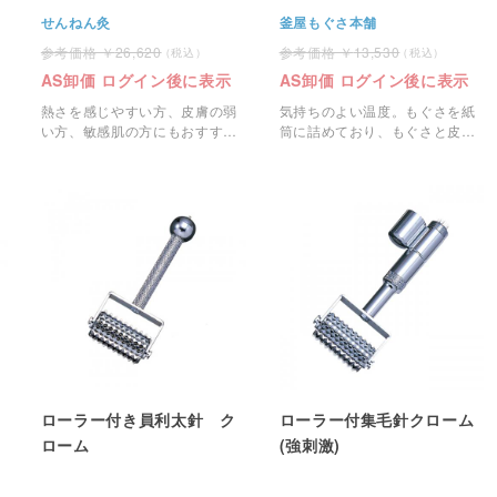
せんねん灸
釜屋もぐさ本舗
26,620
13,530
AS卸価 ログイン後に表示
AS卸価 ログイン後に表示
熱さを感じやすい方、皮膚の弱
気持ちのよい温度。もぐさを紙
い方、敏感肌の方にもおすす
筒に詰めており、もぐさと皮膚
め。
との間に紙筒で空間を作って使
用するお灸です。
ローラー付き員利太針 ク
ローラー付集毛針クローム
ローム
(強刺激)