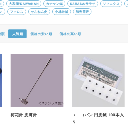
N
大和漢/DAIWAKAN
カナケン鍼
SARASA/サラサ
ソマニクス
ポスター・チラシ類
ン
ファロス
せんねん灸
小林老舗
和光電研
A-COMS
アウトレット
着順
人気順
価格の安い順
価格の高い順
梅花針 皮膚針
ユニコバン 円皮鍼 100本入
り