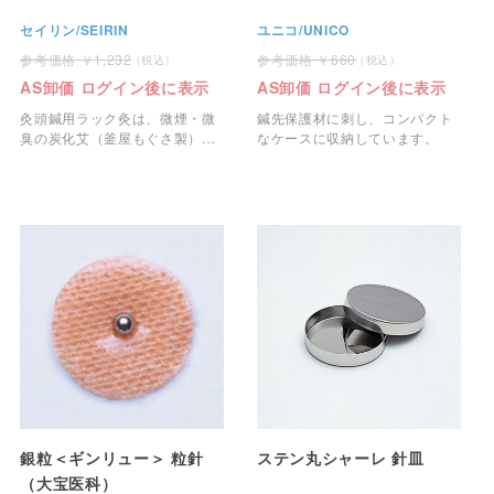
セイリン/SEIRIN
ユニコ/UNICO
1,232
660
AS卸価 ログイン後に表示
AS卸価 ログイン後に表示
灸頭鍼用ラック灸は、微煙・微
鍼先保護材に刺し、コンパクト
臭の炭化艾（釜屋もぐさ製）を
なケースに収納しています。
使用しています。
銀粒＜ギンリュー＞ 粒針
ステン丸シャーレ 針皿
（大宝医科）