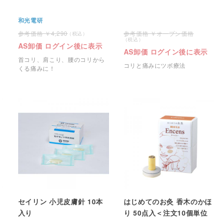
和光電研
4,290
オープン価格
AS卸価 ログイン後に表示
AS卸価 ログイン後に表示
首コリ、肩こり、腰のコリから
コリと痛みにツボ療法
くる痛みに！
セイリン 小児皮膚針 10本
はじめてのお灸 香木のかほ
入り
り 50点入＜注文10個単位