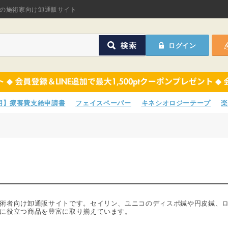
オリジナル商品
の施術家向け卸通販サイト
ASフェイスペーパ
ログイン
ほねつぎHot
鍼灸用品
オリジナル商品
サポーター
ASフェイスペーパ
専用】療養費支給申請書
フェイスペーパー
キネシオロジーテープ
楽
衛生用品
ほねつぎHot
院内消耗品
鍼灸用品
ポスター・チラシ類
サポーター
A-COMS
衛生用品
術者向け卸通販サイトです。セイリン、ユニコのディスポ鍼や円皮鍼、
に役立つ商品を豊富に取り揃えています。
アウトレット
院内消耗品