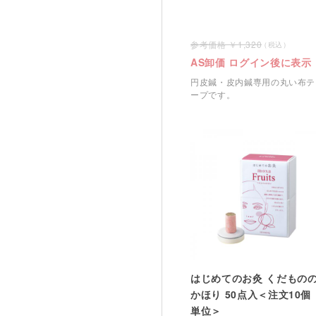
1,320
AS卸価 ログイン後に表示
円皮鍼・皮内鍼専用の丸い布テ
ープです。
はじめてのお灸 くだもの
かほり 50点入＜注文10個
単位＞