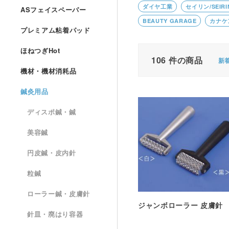
ダイヤ工業
セイリン/SEIRI
ASフェイスペーパー
BEAUTY GARAGE
カナケ
プレミアム粘着パッド
ほねつぎHot
106
件の商品
新
機材・機材消耗品
鍼灸用品
ディスポ鍼・鍼
美容鍼
円皮鍼・皮内針
粒鍼
ローラー鍼・皮膚針
ジャンボローラー 皮膚針
針皿・廃はり容器