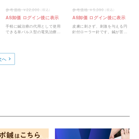
22,000
5,390
AS卸価 ログイン後に表示
AS卸価 ログイン後に表示
手軽に鍼治療の代用として使用
皮膚に刺さず、刺激を与える円
できる単パルス型の電気治療
針付ローラー針です。鍼が苦手
器。
な方や初めての方におすすめで
す。
次へ