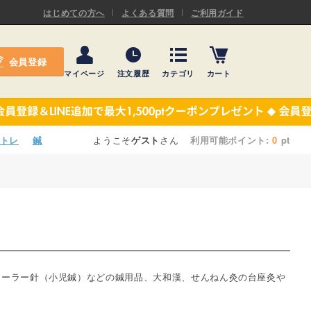
ASキネシオロジーテープ
はじめての方へ
よくある質問
ご利用ガイド
ー
プレミアム粘着パッド
会員登録
機材・機材消耗品
マイページ
注文履歴
カテゴリ
カート
テーピング
ASキネシオロジーテープ
施術ベッド・マクラ
ー
プレミアム粘着パッド
トレ
鍼
ようこそ
ゲスト
さん
利用可能ポイント:
0
pt
院内設備・備品
機材・機材消耗品
健康器具・販売商品
テーピング
事務用品・日用品
施術ベッド・マクラ
【楽トレ】機器付属品
院内設備・備品
ローラー針（小児鍼）などの鍼用品、大和漢、せんねん灸の台座灸や
健康器具・販売商品