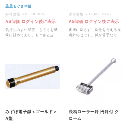
釜屋もぐさ本舗
2,860
17,600
AS卸価 ログイン後に表示
AS卸価 ログイン後に表示
気持ちのよい温度。もぐさを紙
皮膚に刺さず、刺激を与える皮
筒に詰めており、もぐさと皮膚
膚針のセット。鍼が苦手な方や
との間に紙筒で空間を作って使
初めての方におすすめです。
用するお灸です。
みずほ電子鍼＜ゴールド＞
長柄ローラー針 円針付 ク
A型
ローム