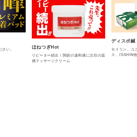
ディスポ鍼
ほねつぎHot
ださい。
セイリン、ユニ
ス、I'SSHIN
リピーター続出！関節の違和感に注目の温
感マッサージクリーム