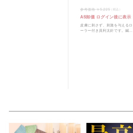
5,225
AS卸価 ログイン後に表示
皮膚に刺さず、刺激を与えるロ
ーラー付き員利太針です。鍼が
苦手な方や初めての方におすす
めです。