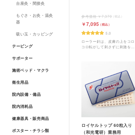
台座灸・間接灸
もぐさ・お灸・温灸
7,370
器
7,095
5.0
吸い玉・カッピング
ローラー針は、皮膚の上をコロ
テーピング
コロ転がして刺さずに刺激を与
える鍼。
サポーター
施術ベッド・マクラ
衛生用品
院内設備・備品
院内消耗品
健康器具・販売商品
ロイヤルトップ 60粒入り
ポスター・チラシ類
（和光電研）業務用