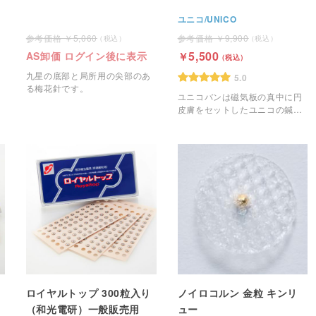
ユニコ/UNICO
5,060
9,900
5,500
AS卸価 ログイン後に表示
九星の底部と局所用の尖部のあ
5.0
る梅花針です。
ユニコバンは磁気板の真中に円
皮膚をセットしたユニコの鍼治
療器具です。
ロイヤルトップ 300粒入り
ノイロコルン 金粒 キンリ
（和光電研）一般販売用
ュー