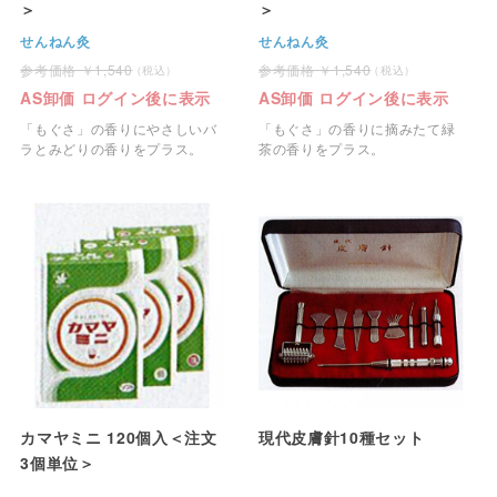
＞
＞
せんねん灸
せんねん灸
1,540
1,540
AS卸価 ログイン後に表示
AS卸価 ログイン後に表示
「もぐさ」の香りにやさしいバ
「もぐさ」の香りに摘みたて緑
ラとみどりの香りをプラス。
茶の香りをプラス。
カマヤミニ 120個入＜注文
現代皮膚針10種セット
3個単位＞