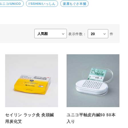
ユニコ/UNICO
I'SSHIN/いっしん
釜屋もぐさ本舗
事務用品・日用品
【楽トレ】機器付属品
表示件数：
件
セイリン ラック灸 灸頭鍼
ユニコ平軸皮内鍼50 50本
用炭化艾
入り