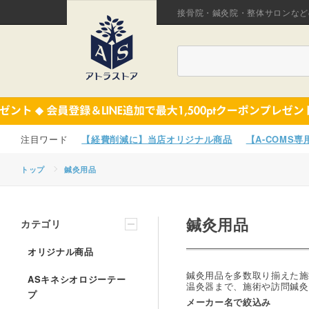
接骨院・鍼灸院・整体サロンなど
【経費削減に】当店オリジナル商品
【A-COMS
トップ
鍼灸用品
鍼灸用品
カテゴリ
オリジナル商品
鍼灸用品を多数取り揃えた施
ASキネシオロジーテー
温灸器まで、施術や訪問鍼灸
プ
メーカー名で絞込み