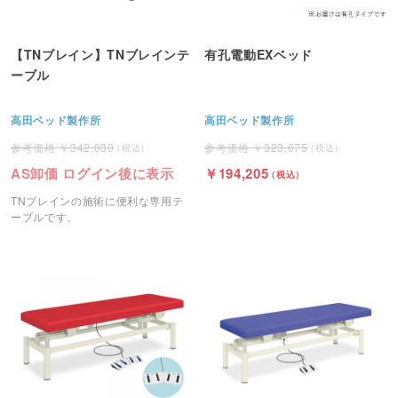
【TNブレイン】TNブレインテ
有孔電動EXベッド
ーブル
高田ベッド製作所
高田ベッド製作所
342,030
323,675
AS卸価 ログイン後に表示
194,205
TNブレインの施術に便利な専用テ
ーブルです。