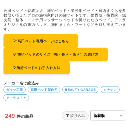
高田ベッド正規取扱店。施術ベッド・業務用ベッド・施術まくらを多
数取り揃えたプロの施術家向けの卸サイトです。整骨院・接骨院・鍼
灸院・整体・エステ用マッサージベッドや折りたたみベッド、アトラ
オリジナルの施術ベッド、施術まくら・マットなどを取り揃えていま
す。
💡 高田ベッド専用ページはこちら
💡 施術ベッドのサイズ（幅・長さ・高さ）の選び方
💡施術ベッドのお手入れ方法
メーカー名で絞込み
ダイヤ工業
高田ベッド製作所
BEAUTY GARAGE
カナケン
アトラストア
249
絞り込み
件の商品