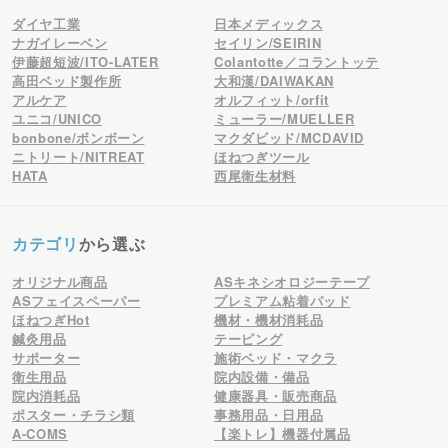
ダイヤ工業
日本メディックス
ナガイレーベン
セイリン/SEIRIN
伊藤超短波/ITO-LATER
Colantotte／コラントッテ
高田ベッド製作所
大和漢/DAIWAKAN
アルケア
オルフィット/orfit
ユニコ/UNICO
ミューラー/MUELLER
bonbone/ボンボーン
マクダビッド/MCDAVID
ニトリート/NITREAT
ほねつぎツール
HATA
西尾衛生材料
カテゴリ
から選ぶ
オリジナル商品
ASキネシオロジーテープ
ASフェイスペーパー
プレミアム粘着パッド
ほねつぎHot
機材・機材消耗品
鍼灸用品
テーピング
サポーター
施術ベッド・マクラ
衛生用品
院内設備・備品
院内消耗品
健康器具・販売商品
ポスター・チラシ類
事務用品・日用品
A-COMS
【楽トレ】機器付属品