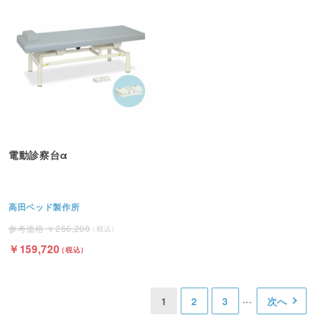
電動診察台α
高田ベッド製作所
266,200
159,720
1
2
3
次へ