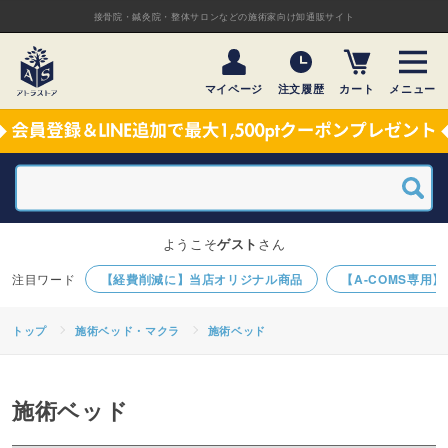
接骨院・鍼灸院・整体サロンなどの施術家向け卸通販サイト
マイページ
注文履歴
カート
メニュー
ようこそ
ゲスト
さん
【経費削減に】当店オリジナル商品
【A-COMS専用
トップ
施術ベッド・マクラ
施術ベッド
施術ベッド