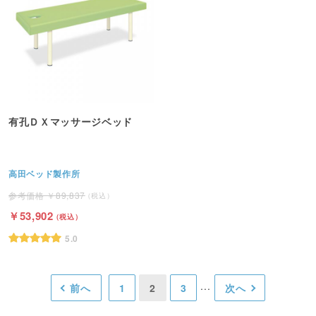
有孔ＤＸマッサージベッド
高田ベッド製作所
89,837
53,902
5.0
前へ
1
2
3
次へ