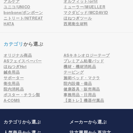
アルケア
オルフィット/orfit
ユニコ/UNICO
ミューラー/MUELLER
bonbone/ボンボーン
マクダビッド/MCDAVID
ニトリート/NITREAT
ほねつぎツール
HATA
西尾衛生材料
カテゴリ
から選ぶ
オリジナル商品
ASキネシオロジーテープ
ASフェイスペーパー
プレミアム粘着パッド
ほねつぎHot
機材・機材消耗品
鍼灸用品
テーピング
サポーター
施術ベッド・マクラ
衛生用品
院内設備・備品
院内消耗品
健康器具・販売商品
ポスター・チラシ類
事務用品・日用品
A-COMS
【楽トレ】機器付属品
カテゴリから選ぶ
メーカー
から選ぶ
人気商品から選ぶ
注文履歴から再注文