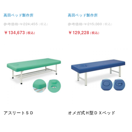
高田ベッド製作所
高田ベッド製作所
224,455
215,380
134,673
129,228
アスリートＳＤ
オメガ式Ｈ型ＤＸベッド