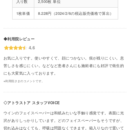
入り数
2,500枚 単位
1枚単価
8.228円（2024/2/6の税込販売価格で算出）
◆利用院レビュー
4.6
お気に入りです。使いやすくて、顔につかない。痕が残りにくい。息
苦しさを感じにくい。などなど患者さんにも施術者にも好評で衛生的
にも大変気に入っております。
※利用院さまのコメントです。
◇アトラストア スタッフVOICE
ウインのフェイスペーパーは和紙みたいな手触り感覚です。表面に光
沢がありしっかりしています。どのフェイスペーパーもそうですが、
切れ込みはなくても、呼吸は問題なくできます。箱入りなので置いて