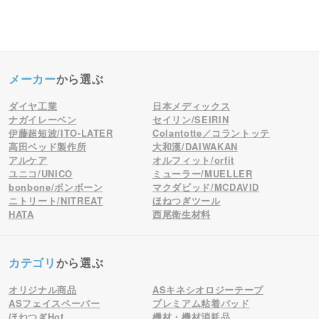
メーカー
から選ぶ
ダイヤ工業
日本メディックス
ナガイレーベン
セイリン/SEIRIN
伊藤超短波/ITO-LATER
Colantotte／コラントッテ
高田ベッド製作所
大和漢/DAIWAKAN
アルケア
オルフィット/orfit
ユニコ/UNICO
ミューラー/MUELLER
bonbone/ボンボーン
マクダビッド/MCDAVID
ニトリート/NITREAT
ほねつぎツール
HATA
西尾衛生材料
カテゴリ
から選ぶ
オリジナル商品
ASキネシオロジーテープ
ASフェイスペーパー
プレミアム粘着パッド
ほねつぎHot
機材・機材消耗品